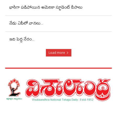
భారీగా పడిపోయిన అమెరికా స్టూడెంట్ వీసాలు
నేడు ఏపీలో వానలు..
ఇది పెద్ద నేరం..
Load more