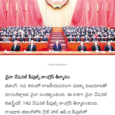
- Advertisement -
చైనా నేషనల్‌ పీపుల్స్‌ కాంగ్రెస్‌ తీర్మానం
బీజింగ్‌: నవ శకంలో రాజకీయపరంగా మరిన్ని విజయాలతో
దూసుకెళ్లాలని చైనా సంకల్పించింది. ఈ దిశగా చైనా నేషనల్‌
లెజిస్ట్రేచర్‌ 14వ నేషనల్‌ పీపుల్స్‌ కాంగ్రెస్‌ తీర్మానించింది.
రాజధాని బీజింగ్‌లోని గ్రేట్‌ హాల్‌ ఆప్‌ ది పీపుల్‌లో