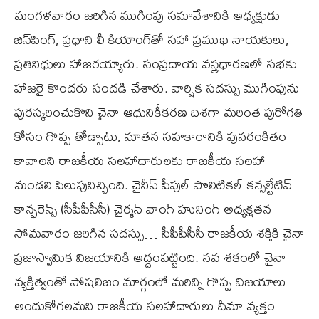
మంగళవారం జరిగిన ముగింపు సమావేశానికి అధ్యక్షుడు
జిన్‌పింగ్‌, ప్రధాని లీ కియాంగ్‌తో సహా ప్రముఖ నాయకులు,
ప్రతినిధులు హాజరయ్యారు. సంప్రదాయ వస్త్రధారణలో సభకు
హాజరై కొందరు సందడి చేశారు. వార్షిక సదస్సు ముగింపును
పురస్కరించుకొని చైనా ఆధునికీకరణ దిశగా మరింత పురోగతి
కోసం గొప్ప తోడ్పాటు, నూతన సహకారానికి పునరంకితం
కావాలని రాజకీయ సలహాదారులకు రాజకీయ సలహా
మండలి పిలుపునిచ్చింది. చైనీస్‌ పీపుల్‌ పొలిటికల్‌ కన్సల్టేటివ్‌
కాన్ఫరెన్స్‌ (సీపీపీసీసీ) చైర్మన్‌ వాంగ్‌ హునింగ్‌ అధ్యక్షతన
సోమవారం జరిగిన సదస్సు… సీపీపీసీసీ రాజకీయ శక్తికి చైనా
ప్రజాస్వామిక విజయానికి అద్దంపట్టింది. నవ శకంలో చైనా
వ్యక్తిత్వంతో సోషలిజం మార్గంలో మరిన్ని గొప్ప విజయాలు
అందుకోగలమని రాజకీయ సలహాదారులు దీమా వ్యక్తం