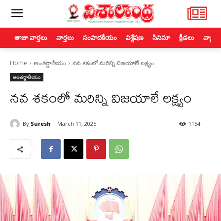
తాజా వార్తలు
వార్తలు
సంపాదకీయం
విశ్లేషణ
సినిమా
క్రీడలు
వ్యాపా
Home
అంతర్జాతీయం
నవ శకంలో మరిన్ని విజయాలే లక్ష్యం
అంతర్జాతీయం
నవ శకంలో మరిన్ని విజయాలే లక్ష్యం
By
Suresh
March 11, 2025
1154