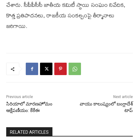
చేశారు. సీపీపీసీసీ జాతీయ కమిటీ స్థాయి సంఘం నివేదిక,
కొత్త ప్రతిపాదనలు, రాజకీయ సంకల్పంపై తీర్మానాలు
జరిగాయి.
Previous article
Next article
సిరియాలో మారణహోమం
వాయు కాలుష్యంలో బంగ్లాదేశ్‌
ఆక్షేపణీయం: కేకేఈ
టాప్‌
RELATED ARTICLES