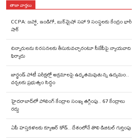
తాజా వార్తలు
CCPA: జప్టో, ఇండిగో, బుక్‌మైషో సహా 9 సంస్థలకు కేంద్రం భారీ
షాక్
చిన్నారులను నిరసనలకు తీసుకువచ్చారంటూ సీజేపీపై న్యాయవాది
ఫిర్యాదు
జార్ఖండ్‌ పోటీ పరీక్షల్లో అక్రమాలపై ఉధృతమవుతున్న ఉద్యమం..
చర్చలకు ప్రభుత్వం సిద్ధం
హైదరాబాద్‌లో పోలింగ్‌ కేంద్రాల సంఖ్య తగ్గింపు.. 67 కేంద్రాలు
రద్దు
ఏపీ హస్తకళలకు క్యూఆర్ కోడ్.. దేశంలోనే తొలి డిజిటల్ గుర్తింపు