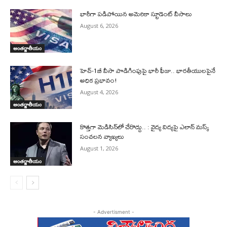
భారీగా పడిపోయిన అమెరికా స్టూడెంట్ వీసాలు
August 6, 2026
అంతర్జాతీయం
హెచ్‌-1బీ వీసా పొడిగింపుపై భారీ ఫీజు.. భారతీయులపైనే
అధిక ప్రభావం!
August 4, 2026
అంతర్జాతీయం
కొత్తగా మెడిసిన్‌లో చేరొద్దు.. : వైద్య విద్యపై ఎలాన్‌ మస్క్‌
సంచలన వ్యాఖ్యలు
August 1, 2026
అంతర్జాతీయం
- Advertisment -