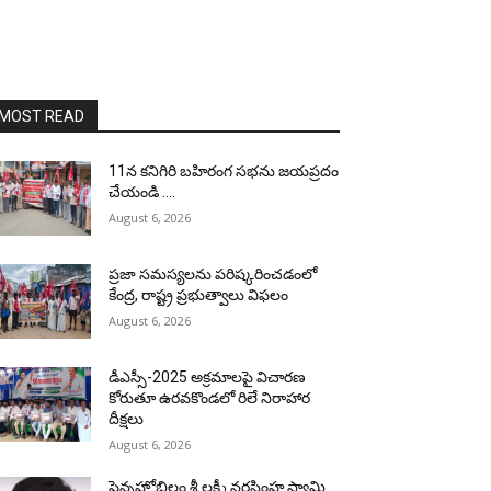
MOST READ
11న కనిగిరి బహిరంగ సభను జయప్రదం
చేయండి ….
August 6, 2026
ప్రజా సమస్యలను పరిష్కరించడంలో
కేంద్ర, రాష్ట్ర ప్రభుత్వాలు విఫలం
August 6, 2026
డీఎస్సీ-2025 అక్రమాలపై విచారణ
కోరుతూ ఉరవకొండలో రిలే నిరాహార
దీక్షలు
August 6, 2026
పెన్నహోబిలం శ్రీ లక్ష్మీ నరసింహ స్వామి