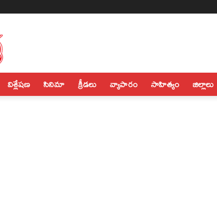
విశ్లేషణ
సినిమా
క్రీడలు
వ్యాపారం
సాహిత్యం
జిల్లాలు