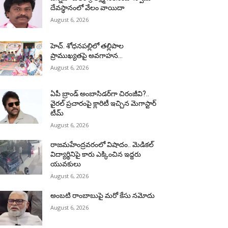
దేవస్థానంలో వేలం వాయిదా
August 6, 2026
హెచ్. శోధనపల్లిలో తల్లిపాల
ప్రాముఖ్యతపై అవగాహన…
August 6, 2026
ఏపీ బ్రాండ్ అంబాసిడర్‌గా చిరంజీవి?..
వైరల్ ప్రచారంపై క్లారిటీ ఇచ్చిన మెగాస్టార్
టీమ్
August 6, 2026
రాజమహేంద్రవరంలో విషాదం.. మెడికల్
విద్యార్థినిపై కారు ఎక్కించిన ఇద్దరు
యువకులు
August 6, 2026
అంబటి రాంబాబుపై మరో కేసు నమోదు
August 6, 2026