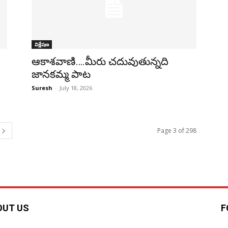
విశ్లేషణ
ఆకాశవాణి….మీరు చదువుతున్నది
జానకమ్మ పాట
Suresh
-
July 18, 2026
Page 3 of 298
OUT US
F