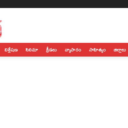
విశ్లేషణ
సినిమా
క్రీడలు
వ్యాపారం
సాహిత్యం
జిల్లాలు