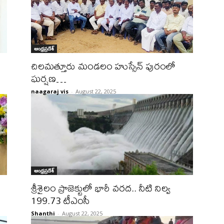
ఆంధ్రప్రదేశ్
చిలమత్తూరు మండలం హుస్సేన్ పురంలో
ఘర్షణ…
naagaraj vis
-
August 22, 2025
ఆంధ్రప్రదేశ్
శ్రీశైలం ప్రాజెక్టులో భారీ వరద.. నీటి నిల్వ
199.73 టీఎంసీ
Shanthi
-
August 22, 2025