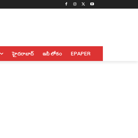
హైదరాబాద్
ఇదీ లోకం
EPAPER