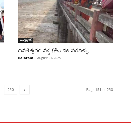
ఆంధ్రప్రదేశ్
ధవలేశ్వరం వద్ద గోదావరి పరవళ్ళు
Balaram
-
August 21, 2025
250
Page 151 of 250