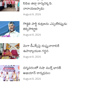
సిపిఐ జిల్లా కార్యదర్శి పి.
నారాయణస్వామి
August 8, 2026
గొడ్డలి పార్టీ కుట్రలను ఎప్పటికప్పుడు
తిప్పికొట్టాలి
August 8, 2026
మెగా డీఎస్సీపై దుష్ప్రచారానికి
ఉపాధ్యాయుల గర్జన
August 8, 2026
ధర్మవరంలో నషా ముక్త్ భారత్
అభియాన్ కార్యక్రమం
August 8, 2026