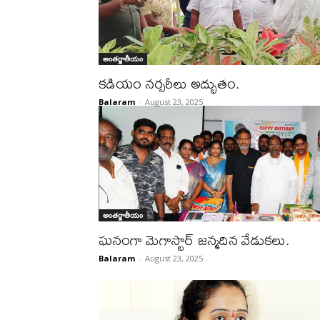
అంతర్జాతీయం
కడియం నర్సరీలు అద్భుతం.
Balaram
-
August 23, 2025
అంతర్జాతీయం
ఘనంగా మెగాస్టార్ జన్మదిన వేడుకలు.
Balaram
-
August 23, 2025