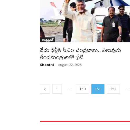
ఆంధ్రప్రదేశ్
నేడు ఢిల్లీకి సీఎం చంద్రబాబు.. పలువురు
కేంద్రమంత్రులతో భేటీ
Shanthi
-
August 22, 2025
...
...
1
150
151
152