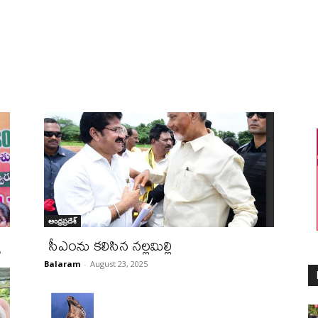
ఆంధ్రప్రదేశ్
యే
సీఎంను కలిసిన నల్లమిల్లి
Balaram
-
August 23, 2025