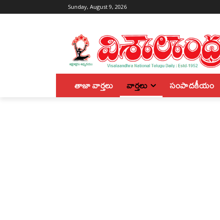
Sunday, August 9, 2026
తాజా వార్తలు
వార్తలు
సంపాదకీయం