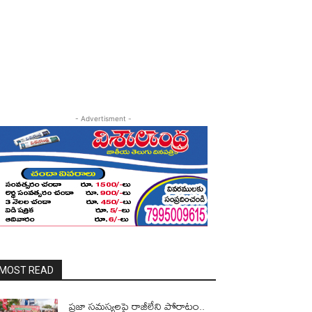
- Advertisment -
MOST READ
ప్రజా సమస్యలపై రాజీలేని పోరాటం..