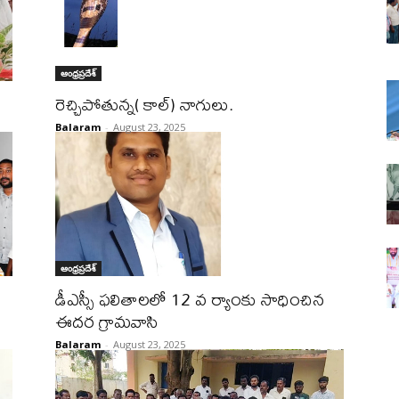
ఆంధ్రప్రదేశ్
రెచ్చిపోతున్న( కాల్) నాగులు.
Balaram
-
August 23, 2025
ఆంధ్రప్రదేశ్
డీఎస్సీ ఫలితాలలో 12 వ ర్యాంకు సాధించిన
ఈదర గ్రామవాసి
Balaram
-
August 23, 2025