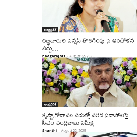
ఆంధ్రప్రదేశ్
లబ్ధిదారుల పెన్షన్ తొలగింపు పై ఆందోళన
వద్దు…
naagaraj vis
-
August 22, 2025
ఆంధ్రప్రదేశ్
కృష్ణా,గోదావరి నదుల్లో వరద ప్రవాహాలపై
సీఎం చంద్రబాబు సమీక్ష
Shanthi
-
August 22, 2025