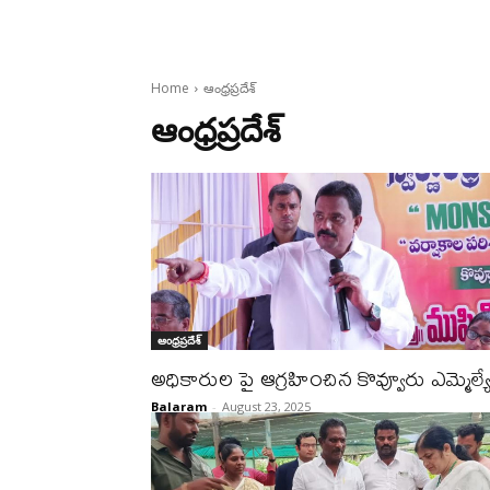
Home
ఆంధ్రప్రదేశ్
ఆంధ్రప్రదేశ్
ఆంధ్రప్రదేశ్
అధికారుల పై ఆగ్రహించిన కొవ్వూరు ఎమ్మెల్
Balaram
-
August 23, 2025