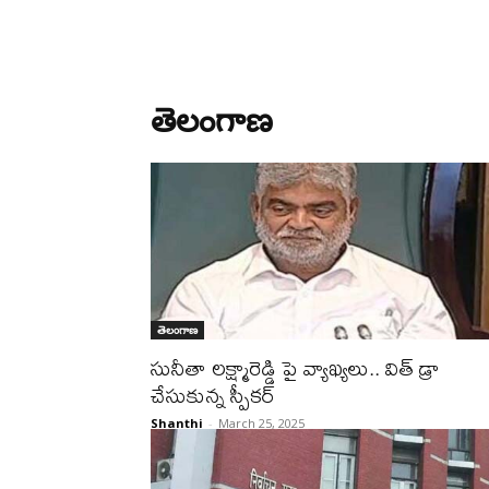
తెలంగాణ
తెలంగాణ
సునీతా ల‌క్ష్మారెడ్డి పై వ్యాఖ్య‌లు.. విత్ డ్రా
చేసుకున్న స్పీకర్
Shanthi
-
March 25, 2025