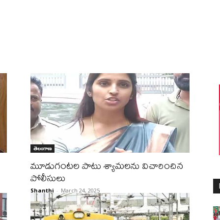
తెలంగాణ
మూడుగంట‌ల పాటు శ్యామ‌లను విచారించిన
పోలీసులు
Shanthi
-
March 24, 2025