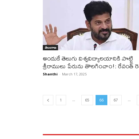
తెలంగాణ
అందుకే తెలుగు విశ్వవిద్యాలయానికి పొట్టి
శ్రీరాములు పేరును తొలగించాం!: రేవంత్ రెడ్
Shanthi
-
March 17, 2025
...
...
1
65
66
67