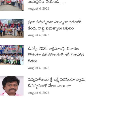
జయప్రదం చేయండి ….
August 6, 2026
ప్రజా సమస్యలను పరిష్కరించడంలో
కేంద్ర, రాష్ట్ర ప్రభుత్వాలు విఫలం
August 6, 2026
డీఎస్సీ-2025 అక్రమాలపై విచారణ
కోరుతూ ఉరవకొండలో రిలే నిరాహార
దీక్షలు
August 6, 2026
పెన్నహోబిలం శ్రీ లక్ష్మీ నరసింహ స్వామి
దేవస్థానంలో వేలం వాయిదా
August 6, 2026