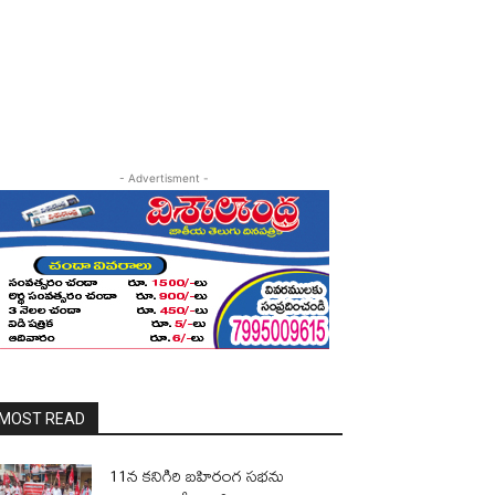
- Advertisment -
MOST READ
11న కనిగిరి బహిరంగ సభను