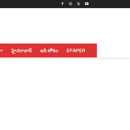
హైదరాబాద్
ఇదీ లోకం
EPAPER