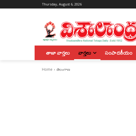
Thursday, August 6, 2026
తాజా వార్తలు
వార్తలు
సంపాదకీయం
Home
తెలంగాణ