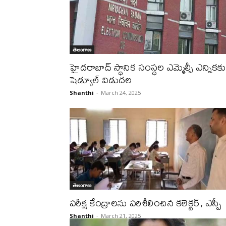
తెలంగాణ
హైదరాబాద్‌ స్థానిక సంస్థల ఎమ్మెల్సీ ఎన్నికకు
షెడ్యూల్‌ విడుద‌ల
Shanthi
-
March 24, 2025
తెలంగాణ
ప‌రీక్ష కేంద్రాల‌ను ప‌రిశీలించిన క‌లెక్ట‌ర్, ఎస్పీ
Shanthi
-
March 21, 2025