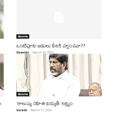
తెలంగాణ
ఒంటిపూట బడులు వీరికి వర్తించవా??
Shanthi
-
March 19, 2025
తెలంగాణ
ల
‘కాలుష్య రహిత విద్యుత్‌’ లక్ష్యం
Suresh
-
March 17, 2025