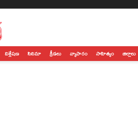
విశ్లేషణ
సినిమా
క్రీడలు
వ్యాపారం
సాహిత్యం
జిల్లాలు