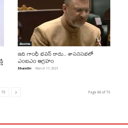
తెలంగాణ
ఇది గాంధీ భ‌వ‌న్ కాదు.. శాస‌న‌స‌భలో
డి
ఎంఐఎం ఆగ్రహం
Shanthi
-
March 17, 2025
75
Page 66 of 75