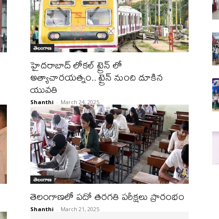
తెలంగాణ
హైదరాబాద్ లోకల్ ట్రైన్ లో
అత్యాచారయత్నం.. ట్రైన్ నుంచి దూకిన
యువతి
Shanthi
-
March 24, 2025
తెలంగాణ
తెలంగాణ‌లో ప‌దో త‌ర‌గ‌తి ప‌రీక్ష‌లు ప్రారంభం
Shanthi
-
March 21, 2025