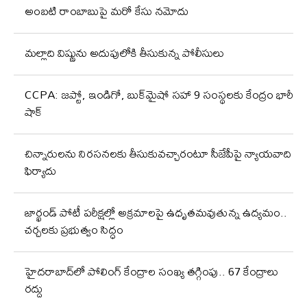
అంబటి రాంబాబుపై మరో కేసు నమోదు
మల్లాది విష్ణును అదుపులోకి తీసుకున్న పోలీసులు
CCPA: జప్టో, ఇండిగో, బుక్‌మైషో సహా 9 సంస్థలకు కేంద్రం భారీ
షాక్
చిన్నారులను నిరసనలకు తీసుకువచ్చారంటూ సీజేపీపై న్యాయవాది
ఫిర్యాదు
జార్ఖండ్‌ పోటీ పరీక్షల్లో అక్రమాలపై ఉధృతమవుతున్న ఉద్యమం..
చర్చలకు ప్రభుత్వం సిద్ధం
హైదరాబాద్‌లో పోలింగ్‌ కేంద్రాల సంఖ్య తగ్గింపు.. 67 కేంద్రాలు
రద్దు