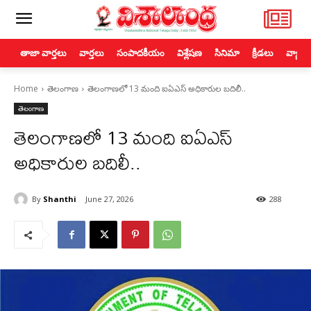
తాజా వార్తలు
వార్తలు
సంపాదకీయం
విశ్లేషణ
సినిమా
క్రీడలు
వ్యాపా
Home
తెలంగాణ
తెలంగాణలో 13 మంది ఐఏఎస్ అధికారుల బదిలీ..
తెలంగాణ
తెలంగాణలో 13 మంది ఐఏఎస్
అధికారుల బదిలీ..
By
Shanthi
June 27, 2026
288