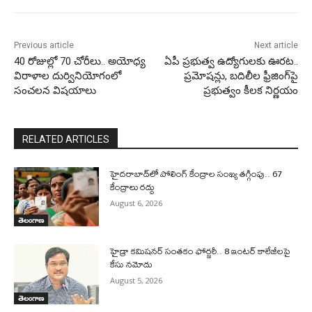
Previous article
Next article
40 రోజుల్లో 70 చోరీలు.. అయోధ్య
ఏపీ ప్రభుత్వ ఉద్యోగులకు ఊరట..
విరాళాల దుర్వినియోగంలో
ప్రమోషన్లు, బదిలీల ఫ్రీజింగ్‌పై
సంచలన విషయాలు
ప్రభుత్వం కీలక నిర్ణయం
RELATED ARTICLES
హైదరాబాద్‌లో పోలింగ్‌ కేంద్రాల సంఖ్య తగ్గింపు.. 67
కేంద్రాలు రద్దు
August 6, 2026
తెలంగాణ
హైడ్రా కమిషనర్ సంతకం ఫోర్జరీ.. 8 ఇంటర్ కాలేజీలపై
కేసు నమోదు
August 5, 2026
తెలంగాణ