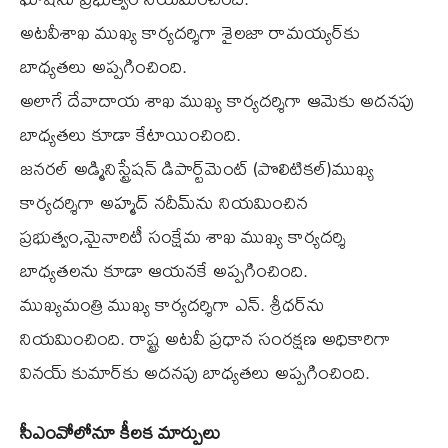
అటవీశాఖ ముఖ్య కార్యదర్శిగా శైలజా రామయ్యర్‌కు
బాధ్యతలు అప్పగించింది.
అలాగే దేవాదాయ శాఖ ముఖ్య కార్యదర్శిగా ఆమెకు అదనపు
బాధ్యతలు కూడా కేటాయించింది.
జనరల్ అడ్మినిస్ట్రేషన్ డిపార్ట్‌మెంట్ (పొలిటికల్)ముఖ్య
కార్యదర్శిగా అహ్మద్ నదీమ్‌ను నియమించిన
ప్రభుత్వం,మైనారిటీ సంక్షేమ శాఖ ముఖ్య కార్యదర్శి
బాధ్యతలను కూడా ఆయనకే అప్పగించింది.
ముఖ్యమంత్రి ముఖ్య కార్యదర్శిగా ఎన్. శ్రీధర్‌ను
నియమించింది. రాష్ట్ర అటవీ ప్రధాన సంరక్షణ అధికారిగా
వినయ్ కుమార్‌కు అదనపు బాధ్యతలు అప్పగించింది.
సీఎంవోలోనూ కీలక మార్పులు