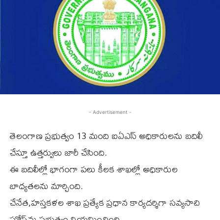
- Advertisement -
తెలంగాణ ప్రభుత్వం 13 మంది ఐఏఎస్ అధికారులను బదిలీ
చేస్తూ ఉత్తర్వులు జారీ చేసింది.
ఈ బదిలీల్లో భాగంగా పలు కీలక శాఖల్లో అధికారుల
బాధ్యతలను మార్చింది.
చేనేత,హస్తకళల శాఖ ప్రత్యేక ప్రధాన కార్యదర్శిగా సవ్యసాచి
ఘోష్‌ను ప్రభుత్వం నియమించింది.