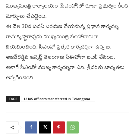
ముఖ్యమంత్రి కార్యాలయం (సీఎంవో)లో కూడా ప్రభుత్వం కీలక
మార్పులు చేపట్టింది.
ఈ నెల 30న పదవీ విరమణ చేయనున్న ప్రధాన కార్యదర్శి
రామకృష్ణారావును ముఖ్యమంత్రి సలహాదారుగా
నియమించింది. సీఎంవో ప్రత్యేక కార్యదర్శిగా ఉన్న బి.
అజిత్‌రెడ్డిని ఇన్వెస్ట్ తెలంగాణ సీఈవోగా బదిలీ చేసింది.
అలాగే సీఎంవో ముఖ్య కార్యదర్శిగా ఎన్. శ్రీధర్‌కు బాధ్యతలు
అప్పగించింది.
TAGS
13 IAS officers transferred in Telangana...