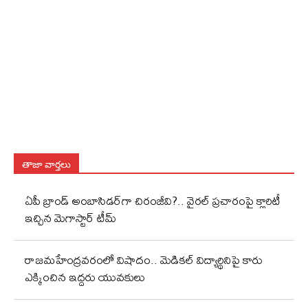
తాజా వార్తలు
ఏపీ బ్రాండ్ అంబాసిడర్‌గా చిరంజీవి?.. వైరల్ ప్రచారంపై క్లారిటీ
ఇచ్చిన మెగాస్టార్ టీమ్
రాజమహేంద్రవరంలో విషాదం.. మెడికల్ విద్యార్థినిపై కారు
ఎక్కించిన ఇద్దరు యువకులు