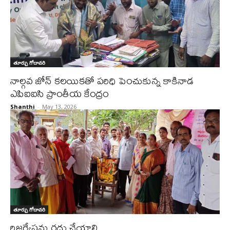
తూర్పు గోదావరి
నాల్గవ జోన్ కలయికతో పరిధి పెంచుకున్న కాకినాడ
ఎపిఐఐసి ప్రాంతీయ కేంద్రం
Shanthi
-
May 13, 2026
తూర్పు గోదావరి
రిజర్వేషన్లు రద్దు చేయాలి