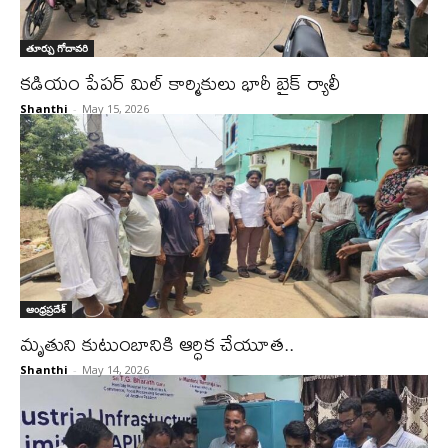
తూర్పు గోదావరి
కడియం పేపర్ మిల్ కార్మికులు భారీ బైక్ ర్యాలీ
Shanthi
-
May 15, 2026
ఆంధ్రప్రదేశ్
మృతుని కుటుంబానికి ఆర్ధిక చేయూత..
Shanthi
-
May 14, 2026