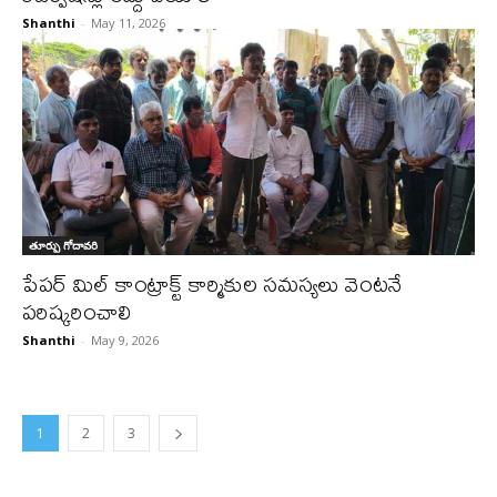
Shanthi
-
May 11, 2026
తూర్పు గోదావరి
పేపర్ మిల్ కాంట్రాక్ట్ కార్మికుల సమస్యలు వెంటనే
పరిష్కరించాలి
Shanthi
-
May 9, 2026
1
2
3