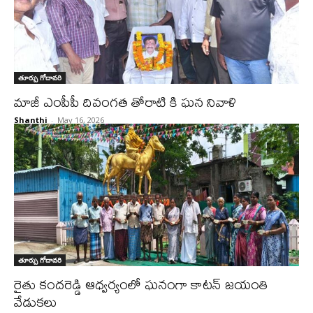
తూర్పు గోదావరి
మాజీ ఎంపీపీ దివంగత తోరాటి కి ఘన నివాళి
Shanthi
-
May 16, 2026
తూర్పు గోదావరి
రైతు కందరెడ్డి ఆధ్వర్యంలో ఘనంగా కాటన్ జయంతి
వేడుకలు