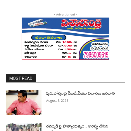
- Advertisment -
MOST READ
పురుషోత్తంపై సీఐడీ,సీబీఐ విచారణ జరపాలి
August 5, 2026
తమ్ముడిపై హత్యాయత్నం.. అరెస్టు చేసిన