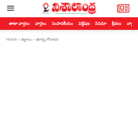
తాజా వార్తలు
వార్తలు
సంపాదకీయం
విశ్లేషణ
సినిమా
క్రీడలు
వ్యాపా
Home
జిల్లాలు
తూర్పు గోదావరి