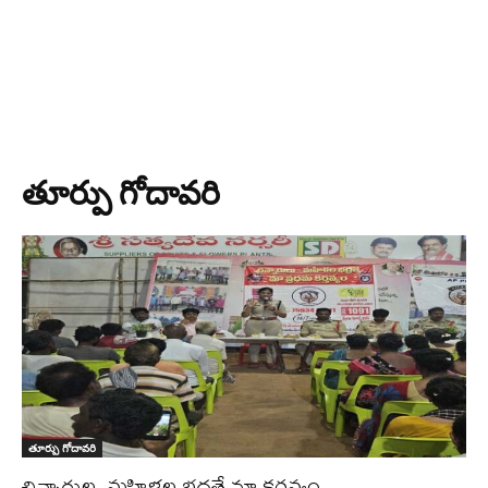
తూర్పు గోదావరి
తూర్పు గోదావరి
చిన్నారుల, మహిళల భద్రతే మా కర్తవ్యం