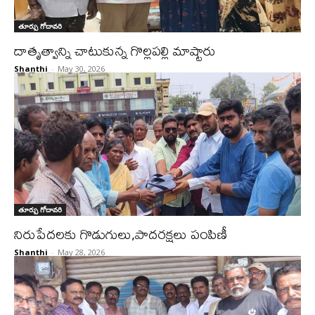
తూర్పు గోదావరి
దాతృత్వాన్ని చాటుకున్న గొల్లపల్లి మాష్టారు
Shanthi
-
May 30, 2026
తూర్పు గోదావరి
నిరుపేదలకు గొడుగులు,పాదరక్షలు పంపిణీ
Shanthi
-
May 28, 2026