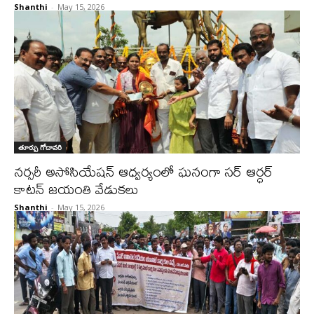
Shanthi
-
May 15, 2026
తూర్పు గోదావరి
నర్సరీ అసోసియేషన్ ఆధ్వర్యంలో ఘనంగా సర్ ఆర్ధర్
కాటన్ జయంతి వేడుకలు
Shanthi
-
May 15, 2026