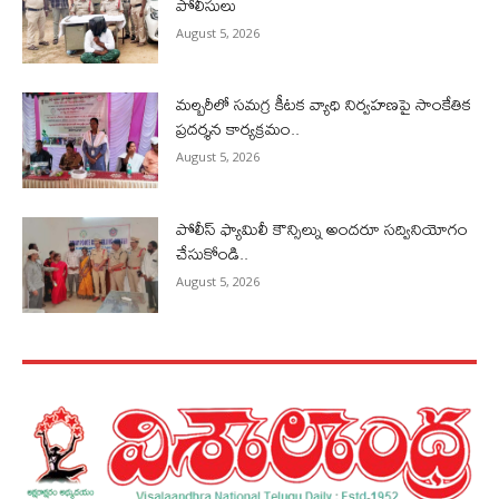
పోలీసులు
August 5, 2026
మల్బరీలో సమగ్ర కీటక వ్యాధి నిర్వహణపై సాంకేతిక
ప్రదర్శన కార్యక్రమం..
August 5, 2026
పోలీస్ ఫ్యామిలీ కౌన్సిల్ను అందరూ సద్వినియోగం
చేసుకోండి..
August 5, 2026