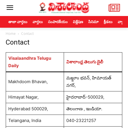
తాజా వార్తలు
వార్తలు
సంపాదకీయం
విశ్లేషణ
సినిమా
క్రీడలు
వ్యాపా
Home
Contact
Contact
Visalaandhra Telugu
విశాలాంధ్ర తెలుగు డైలీ
Daily
మఖ్దూం భవన్, హిమాయత్
Makhdoom Bhavan,
నగర్,
Himayat Nagar,
హైదరాబాద్-500029,
Hyderabad 500029,
తెలంగాణ , ఇండియా.
Telangana, India
040-23221257