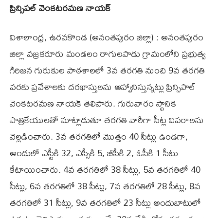
ప్రిన్సిపల్ వెంకటరమణ నాయక్
విశాలాంధ్ర, ఉరవకొండ (అనంతపురం జిల్లా) : అనంతపురం
జిల్లా వజ్రకరూరు మండలం రాగులపాడు గ్రామంలోని ప్రభుత్వ
గిరిజన గురుకుల పాఠశాలలో 3వ తరగతి నుంచి 9వ తరగతి
వరకు ప్రవేశాలకు దరఖాస్తులను ఆహ్వానిస్తున్నట్లు ప్రిన్సిపాల్
వెంకటరమణ నాయక్ తెలిపారు. గురువారం స్థానిక
పాత్రికేయులతో మాట్లాడుతూ తరగతి వారీగా సీట్ల వివరాలను
వెల్లడించారు. 3వ తరగతిలో మొత్తం 40 సీట్లు ఉండగా,
అందులో ఎస్టీకి 32, ఎస్సీకి 5, బీసీకి 2, ఓసీకి 1 సీటు
కేటాయించారు. 4వ తరగతిలో 38 సీట్లు, 5వ తరగతిలో 40
సీట్లు, 6వ తరగతిలో 38 సీట్లు, 7వ తరగతిలో 28 సీట్లు, 8వ
తరగతిలో 31 సీట్లు, 9వ తరగతిలో 23 సీట్లు అందుబాటులో