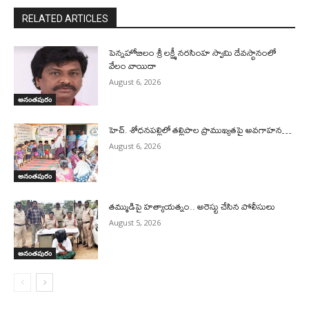
RELATED ARTICLES
పెన్నహోబిలం శ్రీ లక్ష్మీ నరసింహ స్వామి దేవస్థానంలో
వేలం వాయిదా
August 6, 2026
అనంతపురం
హెచ్. శోధనపల్లిలో తల్లిపాల ప్రాముఖ్యతపై అవగాహన…
August 6, 2026
అనంతపురం
తమ్ముడిపై హత్యాయత్నం.. అరెస్టు చేసిన పోలీసులు
August 5, 2026
అనంతపురం