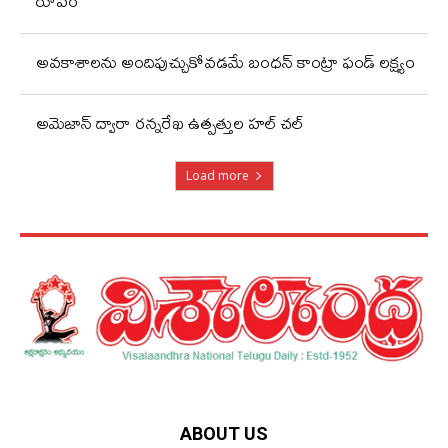
రూపం
అవకాశాలను అందిపుచ్చుకోవడమే బంధన్ కాంట్రా ఫండ్ లక్ష్యం
అమెజాన్ ద్వారా రన్నరేఖ ఉత్పత్తుల హల్ చల్
Load more
ABOUT US