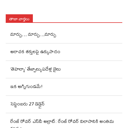
తాజా వార్తలు
మార్పు… మార్పు…మార్పు
అరాచక శక్తులపై ఉక్కుపాదం
‘తెహల్కా’ తేజ్పాల్కుపదేళ్ల జైలు
ఇక అగ్నిగుండమే!
సెప్టెంబరు 27 డెడ్లైన్
రేంజ్ రోవర్ ఎస్‌వీ అల్రాట్: రేంజ్ రోవర్ విలాసానికి అంతిమ