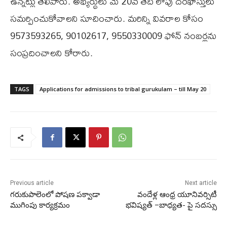
ఉన్నట్లు తెలిపారు. అభ్యర్థులు మే 20వ తేదీ లోపు దరఖాస్తులు
సమర్పించుకోవాలని సూచించారు. మరిన్ని వివరాల కోసం
9573593265, 90102617, 9550330009 ఫోన్ నంబర్లను
సంప్రదించాలని కోరారు.
TAGS
Applications for admissions to tribal gurukulam – till May 20
Previous article
Next article
గరుకుపాలెంలో పోషణ పక్వాడా
వందేళ్ల ఆంధ్ర యూనివర్సిటీ
ముగింపు కార్యక్రమం
భవిష్యత్ –బాధ్యత- పై సదస్సు