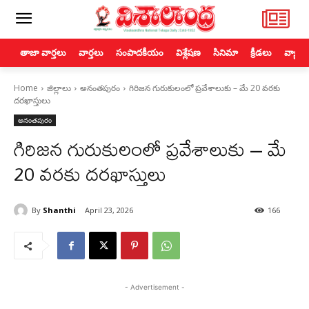
తాజా వార్తలు
వార్తలు
సంపాదకీయం
విశ్లేషణ
సినిమా
క్రీడలు
వ్యాపా
Home
జిల్లాలు
అనంతపురం
గిరిజన గురుకులంలో ప్రవేశాలుకు – మే 20 వరకు
దరఖాస్తులు
అనంతపురం
గిరిజన గురుకులంలో ప్రవేశాలుకు – మే
20 వరకు దరఖాస్తులు
By
Shanthi
April 23, 2026
166
- Advertisement -