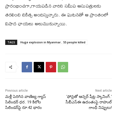
ప్రారంభించగా,గాయపడిన వారిని సమీప ఆసుపత్రులకు
తరలించి చికిత్స అందిస్తున్నారు. ఈ ఘటనతో ఆ ప్రాంతంలో
విషాద ఛాయలు అలుముకున్నాయి.
TAGS
Huge explosion in Myanmar.. 55 people killed
Previous article
Next article
మళ్లీ పెరిగిన వాణిజ్య గ్యాస్
‘ఫోన్లతో ఆన్సర్‌ షీట్ల స్కానింగ్‌..‘
సిలిండర్ ధర.. 19 కిలోల
సీబీఎస్ఈ ఉదంతంపై రాహుల్
సిలిండర్‌పై రూ.42 భారం
గాంధీ నిప్పులు!