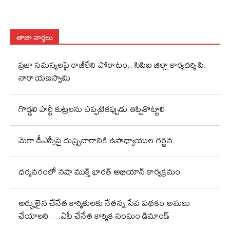
తాజా వార్తలు
ప్రజా సమస్యలపై రాజీలేని పోరాటం.. సిపిఐ జిల్లా కార్యదర్శి పి.
నారాయణస్వామి
గొడ్డలి పార్టీ కుట్రలను ఎప్పటికప్పుడు తిప్పికొట్టాలి
మెగా డీఎస్సీపై దుష్ప్రచారానికి ఉపాధ్యాయుల గర్జన
ధర్మవరంలో నషా ముక్త్ భారత్ అభియాన్ కార్యక్రమం
అర్హులైన చేనేత కార్మికులకు నేతన్న సేవ పథకం అమలు
చేయాలని….ఏపీ చేనేత కార్మిక సంఘం డిమాండ్