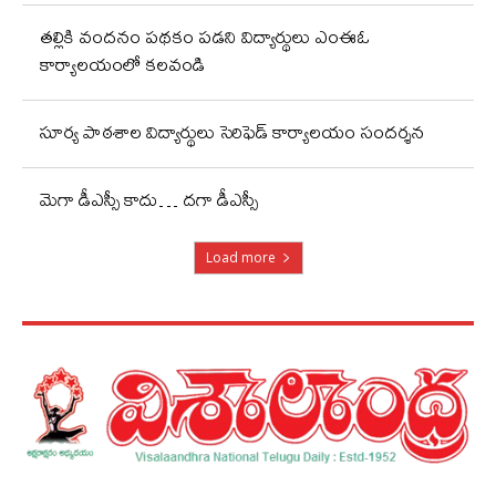
తల్లికి వందనం పథకం పడని విద్యార్థులు ఎంఈఓ
కార్యాలయంలో కలవండి
సూర్య పాఠశాల విద్యార్థులు సెరిఫెడ్ కార్యాలయం సందర్శన
మెగా డీఎస్సీ కాదు… దగా డీఎస్సీ
Load more