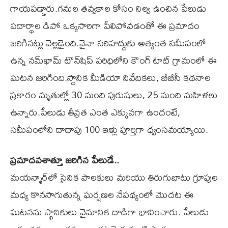
గాయపడ్డారు.గనుల తవ్వకాల కోసం నిల్వ ఉంచిన పేలుడు
పదార్థాల డిపో ఒక్కసారిగా పేలిపోవడంతో ఈ ప్రమాదం
జరిగినట్లు వెల్లడైంది.చైనా సరిహద్దుకు అత్యంత సమీపంలో
ఉన్న నమ్‌ఖామ్ టౌన్‌షిప్ పరిధిలోని కౌంగ్ టాట్ గ్రామంలో ఈ
ఘటన జరిగింది.స్థానిక మీడియా నివేదికలు, బీబీసీ కథనాల
ప్రకారం మృతుల్లో 30 మంది పురుషులు, 25 మంది మహిళలు
ఉన్నారు.పేలుడు తీవ్రత ఎంత ఎక్కువగా ఉందంటే,
సమీపంలోని దాదాపు 100 ఇళ్లు పూర్తిగా ధ్వంసమయ్యాయి.
ప్రమాదవశాత్తూ జరిగిన పేలుడే..
మయన్మార్‌లో సైనిక పాలకులు మరియు తిరుగుబాటు గ్రూపుల
మధ్య కొనసాగుతున్న ఘర్షణల నేపథ్యంలో మొదట ఈ
ఘటనను స్థానికులు వైమానిక దాడిగా భావించారు. పేలుడు