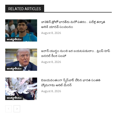
RELATED ARTICLES
జావెలిన్‌ త్రోలో భారత్‌కు మరో పతకం.. పదేళ్ల తర్వాత
ఆశిశ్‌ యాదవ్‌ సంచలనం
August 8, 2026
అంతర్జాతీయం
ఇరాన్‌ యుద్ధం నుంచి ఇక బయటపడుదాం.. ట్రంప్‌ టాప్‌
జనరల్‌ కీలక సలహా
August 8, 2026
అంతర్జాతీయం
విజయవంతంగా స్పేస్‌వాక్‌ చేసిన భారత సంతతి
వ్యోమగామి అనిల్‌ మేనన్
August 8, 2026
అంతర్జాతీయం