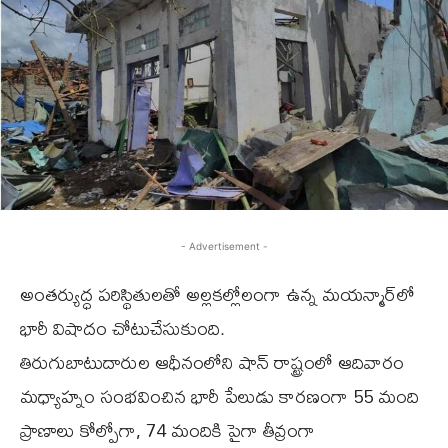
- Advertisement -
అంతర్యుద్ధ పరిస్థితులతో అల్లకల్లోలంగా ఉన్న మయన్మార్‌లో
భారీ విషాదం చోటుచేసుకుంది.
తిరుగుబాటుదారుల ఆధీనంలోని షాన్ రాష్ట్రంలో ఆదివారం
మధ్యాహ్నం సంభవించిన భారీ పేలుడు కారణంగా 55 మంది
ప్రాణాలు కోల్పోగా, 74 మందికి పైగా తీవ్రంగా