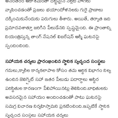
అనంతరం ఆకాశమంతా దట్టమైన నల్లటి పొగలు
వ్యాపించడంతో ప్రజలు భయాందోళనలకు గురై ప్రాణాలు
దక్కించుకునేందుకు పరుగులు తీశారు. అయితే, తర్వాత ఇది
ప్రమాదవశాత్తూ జరిగిన పేలుడేనని స్పష్టమైంది. ఈ ప్రాంతాన్ని
నియంత్రిస్తున్న తాంగ్ నేషనల్ లిబరేషన్ ఆర్మీ ఘటనపై
స్పందించింది.
సహాయక చర్యలు ప్రారంభించిన స్థానిక స్వచ్ఛంద సంస్థలు
గనులు,క్వారీల కార్యకలాపాల కోసం తమ ఆర్థిక విభాగం నిల్వ
ఉంచిన జెలిగ్నైట్ సహా ఇతర పేలుడు పదార్థాలు అస్థిర
పరిస్థితుల కారణంగా పేలిపోయినట్లు తెలిపింది.బాధితులకు
అవసరమైన సహాయం అందించడంతో పాటు ఘటనపై
సమగ్ర విచారణ నిర్వహిస్తామని ప్రకటించింది.ఇప్పటికే స్థానిక
స్వచ్ఛంద సంస్థలు సహాయక చర్యలు