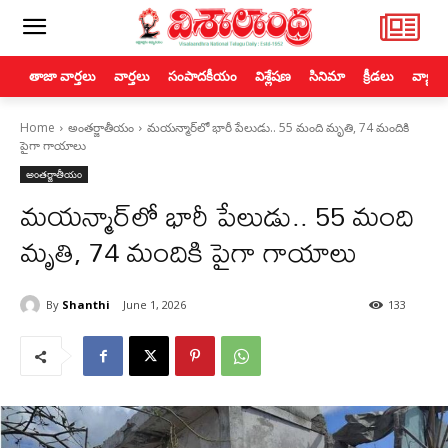
తాజా వార్తలు
వార్తలు
సంపాదకీయం
విశ్లేషణ
సినిమా
క్రీడలు
వ్యాపా
Home
అంతర్జాతీయం
మయన్మార్‌లో భారీ పేలుడు.. 55 మంది మృతి, 74 మందికి
పైగా గాయాలు
అంతర్జాతీయం
మయన్మార్‌లో భారీ పేలుడు.. 55 మంది
మృతి, 74 మందికి పైగా గాయాలు
By
Shanthi
June 1, 2026
133