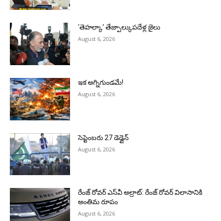
‘తెహల్కా’ తేజ్పాల్కుపదేళ్ల జైలు
August 6, 2026
ఇక అగ్నిగుండమే!
August 6, 2026
సెప్టెంబరు 27 డెడ్లైన్
August 6, 2026
రేంజ్ రోవర్ ఎస్‌వీ అల్రాట్: రేంజ్ రోవర్ విలాసానికి
అంతిమ రూపం
August 6, 2026