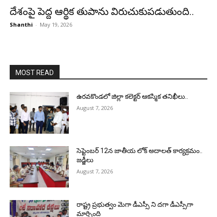
దేశంపై పెద్ద ఆర్థిక తుపాను విరుచుకుపడుతుంది..
Shanthi
-
May 19, 2026
MOST READ
ఉరవకొండలో జిల్లా కలెక్టర్ ఆకస్మిక తనిఖీలు..
August 7, 2026
సెప్టెంబర్ 12న జాతీయ లోక్ అదాలత్ కార్యక్రమం..
జడ్జీలు
August 7, 2026
రాష్ట్ర ప్రభుత్వం మెగా డీఎస్సీ ని దగా డీఎస్సీగా
మార్చింది