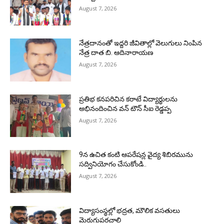
August 7, 2026
నేత్రదానంతో ఇద్దరి జీవితాల్లో వెలుగులు నింపిన
నేత్ర దాత బి. ఆదినారాయణ
August 7, 2026
ప్రతిభ కనపరిచిన కరాటే విద్యార్థులను
అభినందించిన వన్ టౌన్ సీఐ రెడ్డప్ప
August 7, 2026
9న ఉచిత కంటి ఆపరేషన్ల వైద్య శిబిరమును
సద్వినియోగం చేసుకోండి..
August 7, 2026
విద్యాసంస్థల్లో భద్రత, మౌలిక వసతులు
మెరుగుపరచాలి