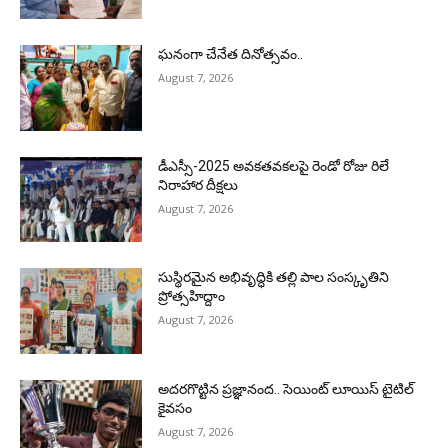
ఘనంగా చేనేత దినోత్సవం..
August 7, 2026
డీఎస్సీ-2025 అవకతవకలపై రెండో రోజు రిలే
నిరాహార దీక్షలు
August 7, 2026
సుస్థిరమైన అభివృద్ధికి తల్లి పాల సంస్కృతిని
ప్రోత్సహిద్దాం
August 7, 2026
అదరగొట్టిన ప్రజ్ఞానంద.. సెయింట్‌ లూయిస్ టైటిల్‌
కైవసం
August 7, 2026