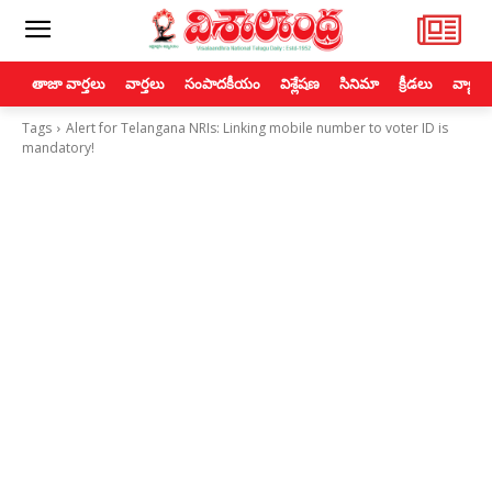
తాజా వార్తలు
వార్తలు
సంపాదకీయం
విశ్లేషణ
సినిమా
క్రీడలు
వ్యాపా
Tags
Alert for Telangana NRIs: Linking mobile number to voter ID is
mandatory!