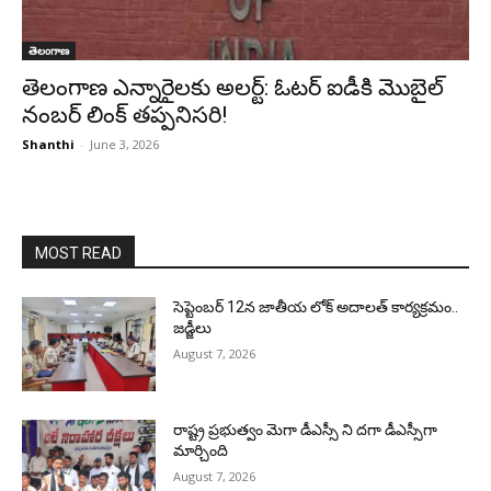
తెలంగాణ
తెలంగాణ ఎన్నారైలకు అలర్ట్: ఓటర్ ఐడీకి మొబైల్
నంబర్ లింక్ తప్పనిసరి!
Shanthi
-
June 3, 2026
MOST READ
సెప్టెంబర్ 12న జాతీయ లోక్ అదాలత్ కార్యక్రమం..
జడ్జీలు
August 7, 2026
రాష్ట్ర ప్రభుత్వం మెగా డీఎస్సీ ని దగా డీఎస్సీగా
మార్చింది
August 7, 2026