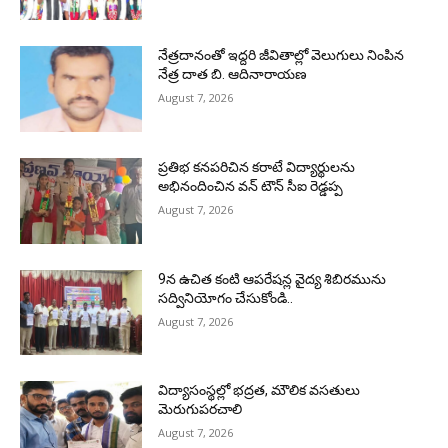
నేత్రదానంతో ఇద్దరి జీవితాల్లో వెలుగులు నింపిన
నేత్ర దాత బి. ఆదినారాయణ
August 7, 2026
ప్రతిభ కనపరిచిన కరాటే విద్యార్థులను
అభినందించిన వన్ టౌన్ సీఐ రెడ్డప్ప
August 7, 2026
9న ఉచిత కంటి ఆపరేషన్ల వైద్య శిబిరమును
సద్వినియోగం చేసుకోండి..
August 7, 2026
విద్యాసంస్థల్లో భద్రత, మౌలిక వసతులు
మెరుగుపరచాలి
August 7, 2026