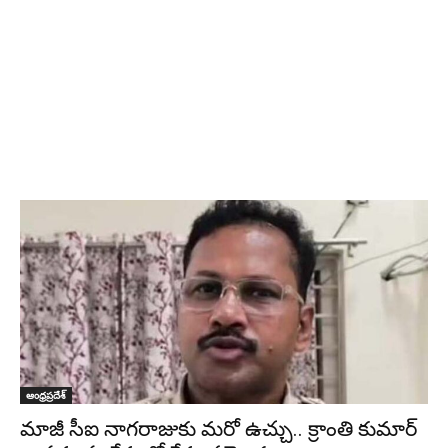
ఆంధ్రప్రదేశ్
మాజీ సీఐ నాగరాజుకు మరో ఉచ్చు.. క్రాంతి కుమార్