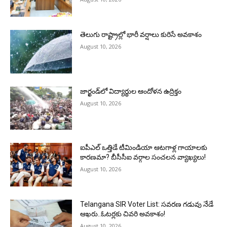
తెలుగు రాష్ట్రాల్లో భారీ వర్షాలు కురిసే అవకాశం
August 10, 2026
జార్ఖండ్‌లో విద్యార్థుల ఆందోళన ఉద్రిక్తం
August 10, 2026
ఐపీఎల్‌ ఒత్తిడే టీమిండియా ఆటగాళ్ల గాయాలకు
కారణమా? బీసీసీఐ వర్గాల సంచలన వ్యాఖ్యలు!
August 10, 2026
Telangana SIR Voter List: సవరణ గడువు నేడే
ఆఖరు..ఓటర్లకు చివరి అవకాశం!
August 10, 2026