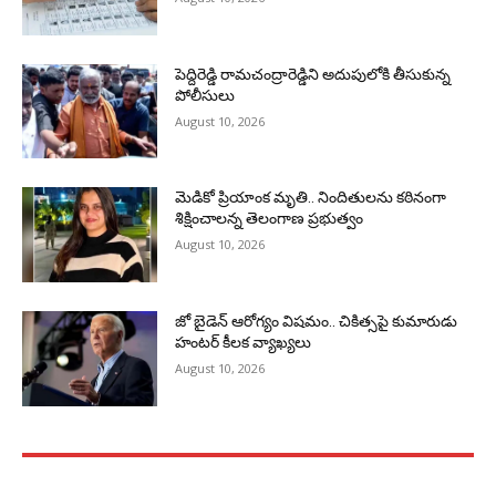
పెద్దిరెడ్డి రామచంద్రారెడ్డిని అదుపులోకి తీసుకున్న
పోలీసులు
August 10, 2026
మెడికో ప్రియాంక మృతి.. నిందితులను కఠినంగా
శిక్షించాలన్న తెలంగాణ ప్రభుత్వం
August 10, 2026
జో బైడెన్ ఆరోగ్యం విషమం.. చికిత్సపై కుమారుడు
హంటర్ కీలక వ్యాఖ్యలు
August 10, 2026