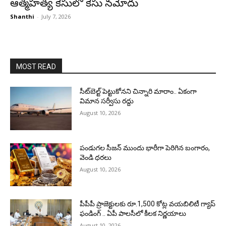
ఆత్మహత్య కేసులో కేసు నమోదు
Shanthi
-
July 7, 2026
MOST READ
సీట్‌బెల్ట్‌ పెట్టుకోనని చిన్నారి మారాం.. ఏకంగా
విమాన సర్వీసు రద్దు
August 10, 2026
పండుగల సీజన్ ముందు భారీగా పెరిగిన బంగారం,
వెండి ధరలు
August 10, 2026
పీపీపీ ప్రాజెక్టులకు రూ.1,500 కోట్ల వయబిలిటీ గ్యాప్
ఫండింగ్ .. ఏపీ పాలసీలో కీలక నిర్ణయాలు
August 10, 2026