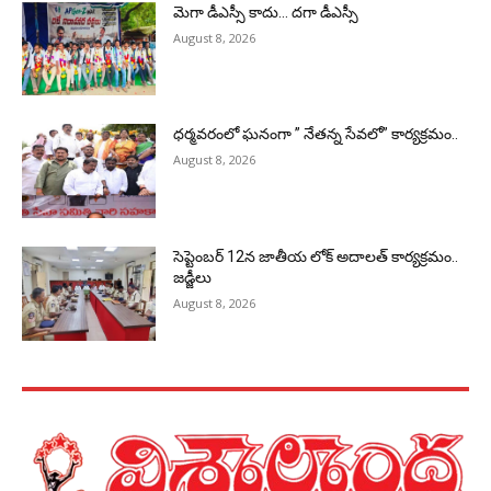
మెగా డీఎస్సీ కాదు… దగా డీఎస్సీ
August 8, 2026
ధర్మవరంలో ఘనంగా ” నేతన్న సేవలో” కార్యక్రమం..
August 8, 2026
సెప్టెంబర్ 12న జాతీయ లోక్ అదాలత్ కార్యక్రమం..
జడ్జీలు
August 8, 2026