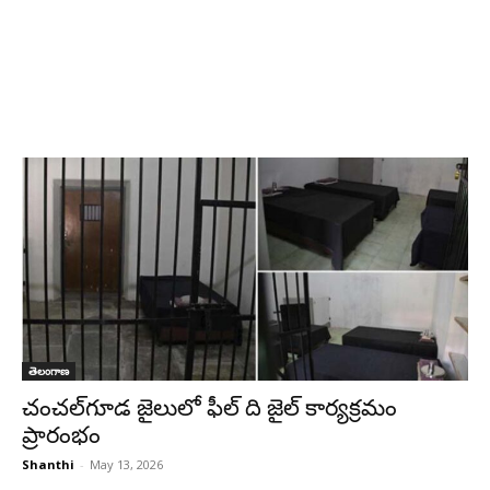
తెలంగాణ
చంచల్‌గూడ జైలులో ఫీల్ ది జైల్ కార్యక్రమం
ప్రారంభం
Shanthi
-
May 13, 2026