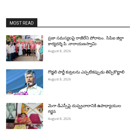
MOST READ
ప్రజా సమస్యలపై రాజీలేని పోరాటం.. సిపిఐ జిల్లా
కార్యదర్శి పి. నారాయణస్వామి
August 8, 2026
గొడ్డలి పార్టీ కుట్రలను ఎప్పటికప్పుడు తిప్పికొట్టాలి
August 8, 2026
మెగా డీఎస్సీపై దుష్ప్రచారానికి ఉపాధ్యాయుల
గర్జన
August 8, 2026