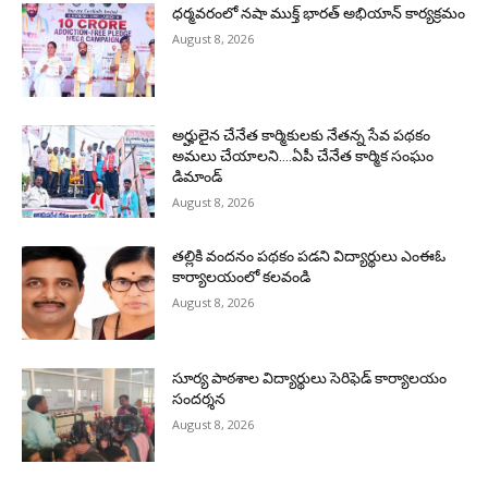
ధర్మవరంలో నషా ముక్త్ భారత్ అభియాన్ కార్యక్రమం
August 8, 2026
అర్హులైన చేనేత కార్మికులకు నేతన్న సేవ పథకం
అమలు చేయాలని….ఏపీ చేనేత కార్మిక సంఘం
డిమాండ్
August 8, 2026
తల్లికి వందనం పథకం పడని విద్యార్థులు ఎంఈఓ
కార్యాలయంలో కలవండి
August 8, 2026
సూర్య పాఠశాల విద్యార్థులు సెరిఫెడ్ కార్యాలయం
సందర్శన
August 8, 2026