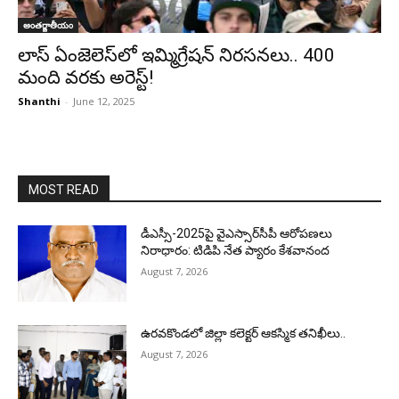
అంతర్జాతీయం
లాస్ ఏంజెలెస్‌లో ఇమ్మిగ్రేషన్ నిరసనలు.. 400
మంది వ‌ర‌కు అరెస్ట్!
Shanthi
-
June 12, 2025
MOST READ
డీఎస్సీ-2025పై వైఎస్సార్‌సీపీ ఆరోపణలు
నిరాధారం: టిడిపి నేత ప్యారం కేశవానంద
August 7, 2026
ఉరవకొండలో జిల్లా కలెక్టర్ ఆకస్మిక తనిఖీలు..
August 7, 2026