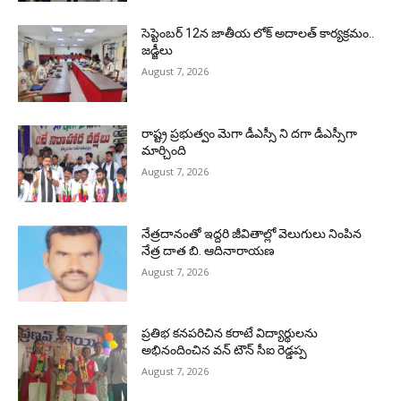
సెప్టెంబర్ 12న జాతీయ లోక్ అదాలత్ కార్యక్రమం..
జడ్జీలు
August 7, 2026
రాష్ట్ర ప్రభుత్వం మెగా డీఎస్సీ ని దగా డీఎస్సీగా
మార్చింది
August 7, 2026
నేత్రదానంతో ఇద్దరి జీవితాల్లో వెలుగులు నింపిన
నేత్ర దాత బి. ఆదినారాయణ
August 7, 2026
ప్రతిభ కనపరిచిన కరాటే విద్యార్థులను
అభినందించిన వన్ టౌన్ సీఐ రెడ్డప్ప
August 7, 2026