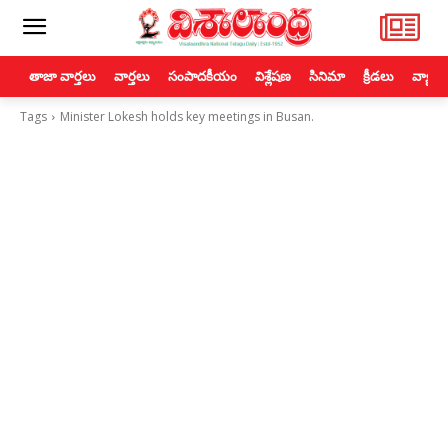
తాజా వార్తలు
వార్తలు
సంపాదకీయం
విశ్లేషణ
సినిమా
క్రీడలు
వ్యాపా
Tags
Minister Lokesh holds key meetings in Busan.