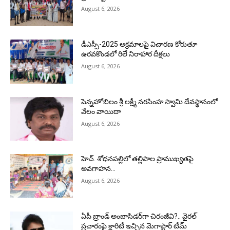
August 6, 2026
డీఎస్సీ-2025 అక్రమాలపై విచారణ కోరుతూ
ఉరవకొండలో రిలే నిరాహార దీక్షలు
August 6, 2026
పెన్నహోబిలం శ్రీ లక్ష్మీ నరసింహ స్వామి దేవస్థానంలో
వేలం వాయిదా
August 6, 2026
హెచ్. శోధనపల్లిలో తల్లిపాల ప్రాముఖ్యతపై
అవగాహన…
August 6, 2026
ఏపీ బ్రాండ్ అంబాసిడర్‌గా చిరంజీవి?.. వైరల్
ప్రచారంపై క్లారిటీ ఇచ్చిన మెగాస్టార్ టీమ్