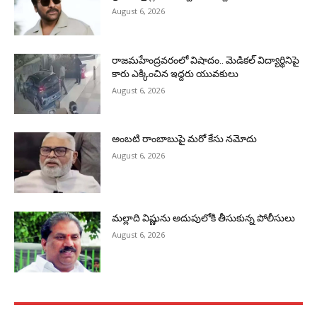
August 6, 2026
రాజమహేంద్రవరంలో విషాదం.. మెడికల్ విద్యార్థినిపై
కారు ఎక్కించిన ఇద్దరు యువకులు
August 6, 2026
అంబటి రాంబాబుపై మరో కేసు నమోదు
August 6, 2026
మల్లాది విష్ణును అదుపులోకి తీసుకున్న పోలీసులు
August 6, 2026