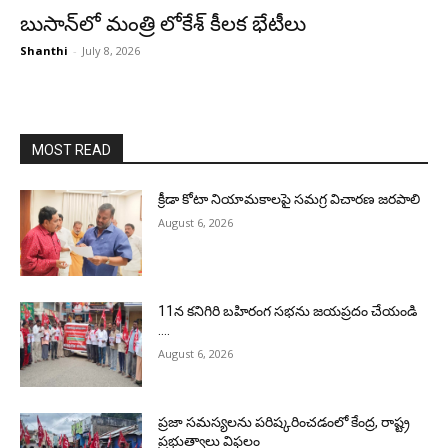
బుసాన్‌లో మంత్రి లోకేశ్‌ కీలక భేటీలు
Shanthi
-
July 8, 2026
MOST READ
క్రీడా కోటా నియామకాలపై సమగ్ర విచారణ జరపాలి
August 6, 2026
11న కనిగిరి బహిరంగ సభను జయప్రదం చేయండి
….
August 6, 2026
ప్రజా సమస్యలను పరిష్కరించడంలో కేంద్ర, రాష్ట్ర
ప్రభుత్వాలు విఫలం