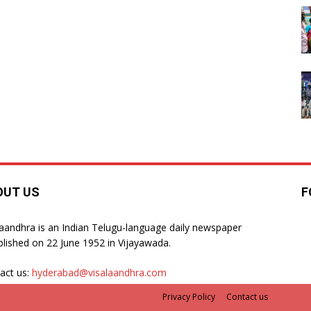
OUT US
F
laandhra is an Indian Telugu-language daily newspaper
blished on 22 June 1952 in Vijayawada.
act us:
hyderabad@visalaandhra.com
Privacy Policy
Contact us