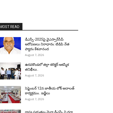
MOST READ
డీఎస్సీ-2025పై వైఎస్సార్‌సీపీ
ఆరోపణలు నిరాధారం: టిడిపి నేత
ప్యారం కేశవానంద
August 7, 2026
ఉరవకొండలో జిల్లా కలెక్టర్ ఆకస్మిక
తనిఖీలు..
August 7, 2026
సెప్టెంబర్ 12న జాతీయ లోక్ అదాలత్
కార్యక్రమం.. జడ్జీలు
August 7, 2026
రాష్ట్ర ప్రభుత్వం మెగా డీఎస్సీ ని దగా