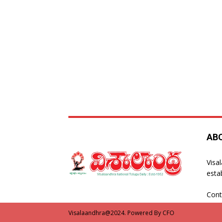
AB
Visa
esta
Cont
Visalaandhra@2024. Powered By CFO