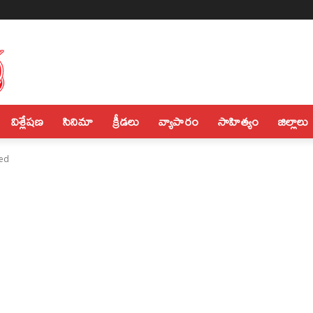
విశ్లేషణ
సినిమా
క్రీడలు
వ్యాపారం
సాహిత్యం
జిల్లాలు
hed