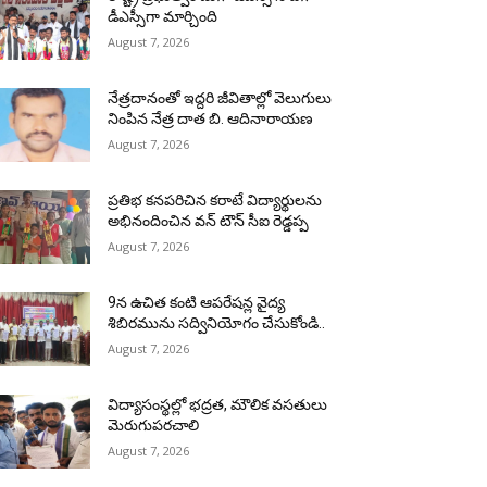
డీఎస్సీగా మార్చింది
August 7, 2026
నేత్రదానంతో ఇద్దరి జీవితాల్లో వెలుగులు
నింపిన నేత్ర దాత బి. ఆదినారాయణ
August 7, 2026
ప్రతిభ కనపరిచిన కరాటే విద్యార్థులను
అభినందించిన వన్ టౌన్ సీఐ రెడ్డప్ప
August 7, 2026
9న ఉచిత కంటి ఆపరేషన్ల వైద్య
శిబిరమును సద్వినియోగం చేసుకోండి..
August 7, 2026
విద్యాసంస్థల్లో భద్రత, మౌలిక వసతులు
మెరుగుపరచాలి
August 7, 2026