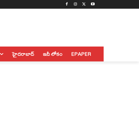
హైదరాబాద్
ఇదీ లోకం
EPAPER