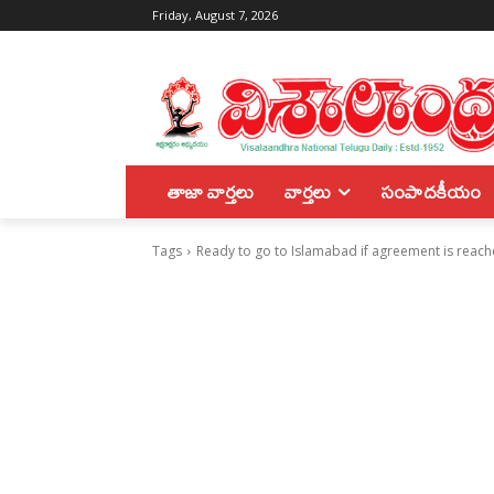
Friday, August 7, 2026
తాజా వార్తలు
వార్తలు
సంపాదకీయం
Tags
Ready to go to Islamabad if agreement is reac