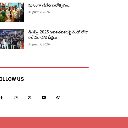
ఘనంగా చేనేత దినోత్సవం..
August 7, 2026
డీఎస్సీ-2025 అవకతవకలపై రెండో రోజు
రిలే నిరాహార దీక్షలు
August 7, 2026
OLLOW US