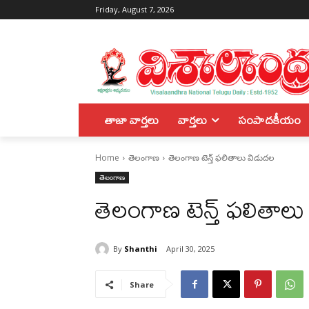
Friday, August 7, 2026
తాజా వార్తలు
వార్తలు
సంపాదకీయం
Home
తెలంగాణ
తెలంగాణ టెన్త్ ఫ‌లితాలు విడుద‌ల
తెలంగాణ
తెలంగాణ టెన్త్ ఫ‌లితాల
By
Shanthi
April 30, 2025
Share