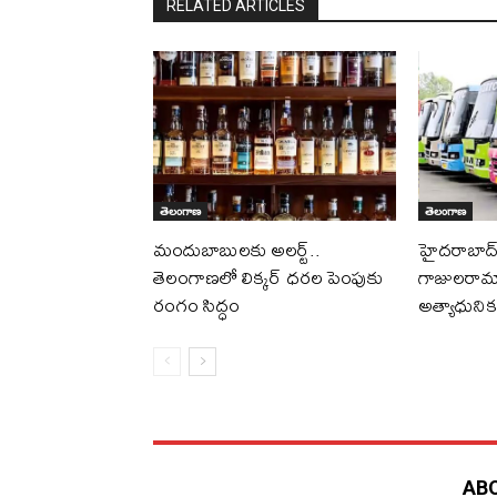
RELATED ARTICLES
తెలంగాణ
తెలంగాణ
మందుబాబులకు అలర్ట్..
హైదరాబాద్ ట్
తెలంగాణలో లిక్కర్ ధరల పెంపుకు
గాజులరామా
రంగం సిద్ధం
అత్యాధునిక 
AB