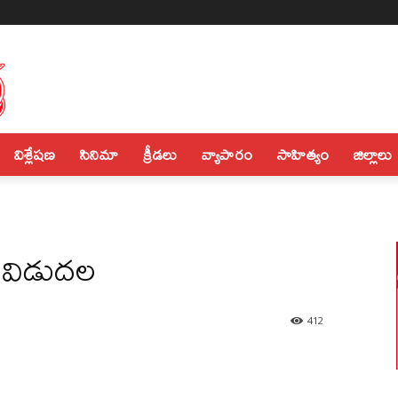
విశ్లేషణ
సినిమా
క్రీడలు
వ్యాపారం
సాహిత్యం
జిల్లాలు
ు విడుద‌ల
412