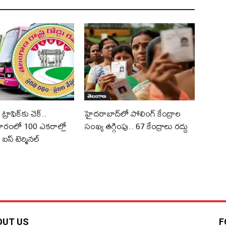
తెలంగాణ
రాఫిక్‌కు చెక్..
హైదరాబాద్‌లో పోలింగ్‌ కేంద్రాల
రంలో 100 ఎకరాల్లో
సంఖ్య తగ్గింపు.. 67 కేంద్రాలు రద్దు
బస్ టెర్మినల్
OUT US
F