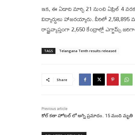
ఇక‌, ఈ ఏడాది మార్చి 21 నుంచి ఏప్రిల్ 4 వరక
విద్యార్థులు హాజరయ్యారు. వీరిలో 2,58,895
రాష్ట్రవ్యాప్తంగా 2,650 కేంద్రాల్లో ఎగ్జామ్స్‌ జరి
TAGS
Telangana Tenth results released
Share
Previous article
కోల్ కతా హోటల్ లో అగ్ని ప్రమాదం.. 15 మంది మృతి