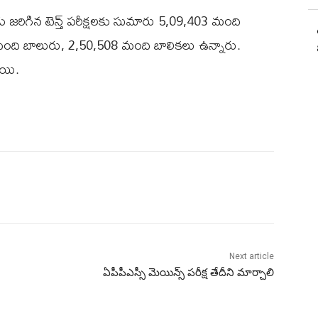
ు జరిగిన టెన్త్‌ పరీక్షలకు సుమారు 5,09,403 మంది
 మంది బాలురు, 2,50,508 మంది బాలికలు ఉన్నారు.
గాయి.
Next article
ఏపీపీఎస్సీ మెయిన్స్ పరీక్ష తేదీని మార్చాలి