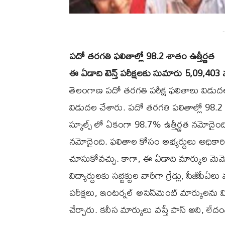
-
పదో తరగతి ఫలితాల్లో 98.2 శాతం ఉత్తీర్ణత
ఈ ఏడాది టెన్త్‌ పరీక్షలకు సుమారు 5,09,403 మ
తెలంగాణ ప‌దో త‌ర‌గ‌తి ప‌రీక్ష ఫ‌లితాలు విడుద‌
విడుద‌ల చేశారు. పదో తరగతి ఫలితాల్లో 98.2 
స్కూల్స్ లో ఏకంగా 98.7% ఉత్తీర్ణత నమోదైంద
నమోదైంది. ఫలితాల కోసం అభ్య‌ర్థులు అధికారి
చూసుకోవ‌చ్చు. కాగా, ఈ ఏడాది మార్కుల మెమ
విద్యార్థులకు సబ్జెక్టుల వారీగా గ్రేడ్లు, సీజీ
పరీక్షలు, ఇంటర్నల్ అసెస్‌మెంట్‌ మార్కులను వి
చేర్చారు. క‌నీస మార్కులు వ‌స్తే పాస్ అని, ల