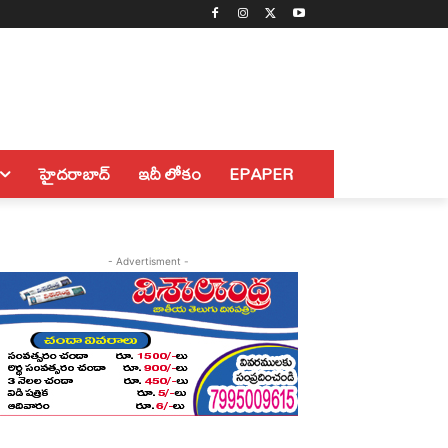
హైదరాబాద్
ఇదీ లోకం
EPAPER
- Advertisment -