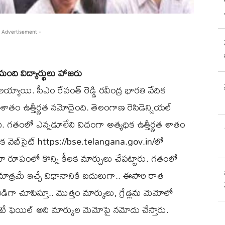
 Advertisement -
ంది విద్యార్థులు హాజ‌రు
ల‌య్యాయి. సీఎం రేవంత్ రెడ్డి రవీంద్ర భారతి వేదిక
శాతం ఉత్తీర్ణత నమోదైంది. తెలంగాణ రెసిడెన్షియల్
ి. గతంలో ఎన్నడూలేని విధంగా అత్యధిక ఉత్తీర్ణత శాతం
క వెబ్‌సైట్‌ https://bse.telangana.gov.in/లో
ో రూపంలో కొన్ని కీలక మార్పులు చేపట్టారు. గతంలో
పీఏలు మాత్రమే ఇచ్చే విధానానికి బదులుగా.. ఈసారి రాత
డిగా చూపిస్తూ.. మొత్తం మార్కులు, గ్రేడ్లను మెమోలో
ేదంటే ఫెయిల్ అని మార్కుల మెమోపై న‌మోదు చేస్తారు.