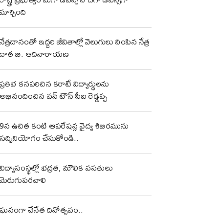
మార్చింది
నేత్రదానంతో ఇద్దరి జీవితాల్లో వెలుగులు నింపిన నేత్ర
దాత బి. ఆదినారాయణ
ప్రతిభ కనపరిచిన కరాటే విద్యార్థులను
అభినందించిన వన్ టౌన్ సీఐ రెడ్డప్ప
9న ఉచిత కంటి ఆపరేషన్ల వైద్య శిబిరమును
సద్వినియోగం చేసుకోండి..
విద్యాసంస్థల్లో భద్రత, మౌలిక వసతులు
మెరుగుపరచాలి
ఘనంగా చేనేత దినోత్సవం..