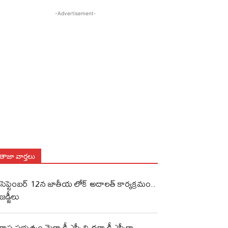
-Advertisement-
తాజా వార్తలు
సెప్టెంబర్ 12న జాతీయ లోక్ అదాలత్ కార్యక్రమం..
జడ్జీలు
రాష్ట్ర ప్రభుత్వం మెగా డీఎస్సీ ని దగా డీఎస్సీగా