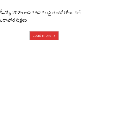
డీఎస్సీ-2025 అవకతవకలపై రెండో రోజు రిలే
నిరాహార దీక్షలు
Load more