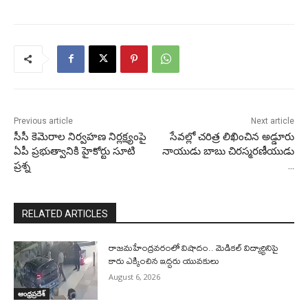
Previous article
Next article
సీసీ కెమెరాల నిర్వహణ నిర్లక్ష్యంపై
సేవల్లో చరిత్ర లిఖించిన అడ్డూరు
ఏపీ ప్రభుత్వానికి హైకోర్టు సూటి
నాయుడు బాబు చిరస్మరణీయుడు
ప్రశ్న
…
RELATED ARTICLES
రాజమహేంద్రవరంలో విషాదం.. మెడికల్ విద్యార్థినిపై
కారు ఎక్కించిన ఇద్దరు యువకులు
August 6, 2026
ఆంధ్రప్రదేశ్