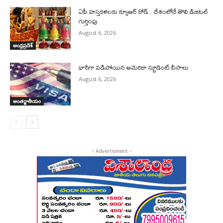
ఏపీ హస్తకళలకు క్యూఆర్ కోడ్.. దేశంలోనే తొలి డిజిటల్
గుర్తింపు
August 6, 2026
ఆంధ్రప్రదేశ్
భారీగా పడిపోయిన అమెరికా స్టూడెంట్ వీసాలు
August 6, 2026
అంతర్జాతీయం
- Advertisment -