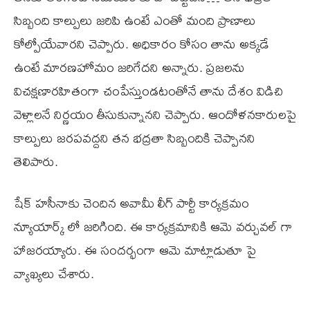
సిబ్బంది కాల్పులు జరిపి ఉంటే ఎంతో మంది ప్రాణాలు
కోల్పోయేవారని చెప్పారు. అధికారం కోసం తాను అక్కడే
ఉంటే మారణహోమం జరిగేదని అన్నారు. ప్రజలను
విచక్షణారహితంగా చంపేస్తుండటంతోనే తాను దేశం విడిచి
వెళ్లాలనే నిర్ణయం తీసుకున్నానని చెప్పారు. ఆందోళనకారులపై
కాల్పులు జరపవద్దని తన భద్రతా సిబ్బందికి చెప్పానని
తెలిపారు.
షేక్ హసీనాకు చెందిన అవామీ లీగ్ పార్టీ కార్యక్రమం
న్యూయార్క్ లో జరిగింది. ఈ కార్యక్రమానికి ఆమె వర్చువల్ గా
హాజరయ్యారు. ఈ సందర్భంగా ఆమె మాట్లాడుతూ పై
వ్యాఖ్యలు చేశారు.