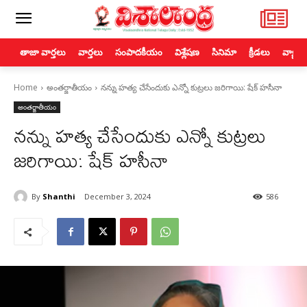
తాజా వార్తలు
వార్తలు
సంపాదకీయం
విశ్లేషణ
సినిమా
క్రీడలు
వ్యాపా
Home
అంతర్జాతీయం
నన్ను హత్య చేసేందుకు ఎన్నో కుట్రలు జరిగాయి: షేక్ హసీనా
అంతర్జాతీయం
నన్ను హత్య చేసేందుకు ఎన్నో కుట్రలు
జరిగాయి: షేక్ హసీనా
By
Shanthi
December 3, 2024
586