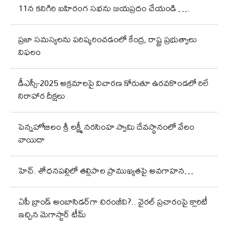
11న కనిగిరి బహిరంగ సభను జయప్రదం చేయండి ….
ప్రజా సమస్యలను పరిష్కరించడంలో కేంద్ర, రాష్ట్ర ప్రభుత్వాలు
విఫలం
డీఎస్సీ-2025 అక్రమాలపై విచారణ కోరుతూ ఉరవకొండలో రిలే
నిరాహార దీక్షలు
పెన్నహోబిలం శ్రీ లక్ష్మీ నరసింహ స్వామి దేవస్థానంలో వేలం
వాయిదా
హెచ్. శోధనపల్లిలో తల్లిపాల ప్రాముఖ్యతపై అవగాహన…
ఏపీ బ్రాండ్ అంబాసిడర్‌గా చిరంజీవి?.. వైరల్ ప్రచారంపై క్లారిటీ
ఇచ్చిన మెగాస్టార్ టీమ్