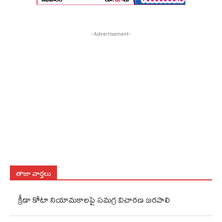
-Advertisement-
తాజా వార్తలు
క్రీడా కోటా నియామకాలపై సమగ్ర విచారణ జరపాలి