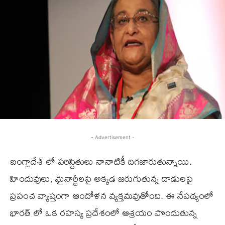
- Advertisement -
బంగ్లాదేశ్ లో పరిస్థితులు నానాటికీ దిగజారుతున్నాయి.
హిందువులు, మైనార్టీలపై అక్కడ జరుగుతున్న దాడులపై
ప్రపంచ వ్యాప్తంగా ఆందోళన వ్యక్తమవుతోంది. ఈ నేపథ్యంలో
భారత్ లో ఒక రహస్య ప్రదేశంలో ఆశ్రయం పొందుతున్న