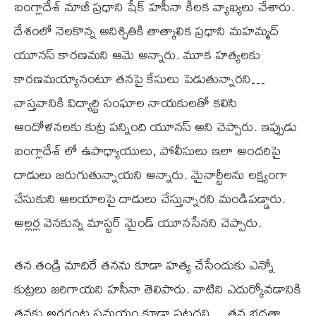
బంగ్లాదేశ్ మాజీ ప్రధాని షేక్ హసీనా కీలక వ్యాఖ్యలు చేశారు.
దేశంలో నెలకొన్న అనిశ్చితికి తాత్కాలిక ప్రధాని మహమ్మద్
యూనస్ కారణమని ఆమె అన్నారు. మూక హత్యలకు
కారణమయ్యానంటూ తనపై కేసులు పెడుతున్నారని…
వాస్తవానికి విద్యార్థి సంఘాల నాయకులతో కలిసి
ఆందోళనలకు కుట్ర పన్నింది యూనస్ అని చెప్పారు. ఇప్పుడు
బంగ్లాదేశ్ లో ఉపాధ్యాయులు, పోలీసులు ఇలా అందరిపై
దాడులు జరుగుతున్నాయని అన్నారు. మైనార్టీలను లక్ష్యంగా
చేసుకుని ఆలయాలపై దాడులు చేస్తున్నారని మండిపడ్డారు.
అల్లర్ల వెనకున్న మాస్టర్ మైండ్ యూనసేనని చెప్పారు.
తన తండ్రి మాదిరే తనను కూడా హత్య చేసేందుకు ఎన్నో
కుట్రలు జరిగాయని హసీనా తెలిపారు. వాటిని ఎదుర్కోవడానికి
తనకు అరగంట సమయం కూడా పట్టదని… తన భద్రతా