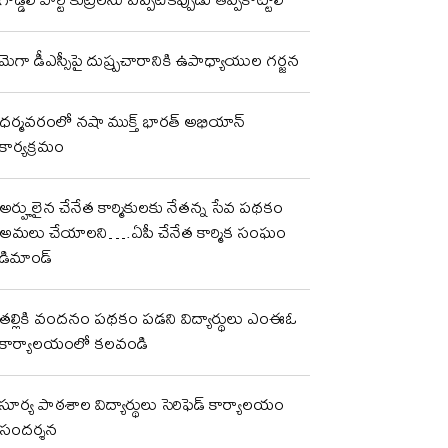
మెగా డీఎస్సీపై దుష్ప్రచారానికి ఉపాధ్యాయుల గర్జన
ధర్మవరంలో నషా ముక్త్ భారత్ అభియాన్
కార్యక్రమం
అర్హులైన చేనేత కార్మికులకు నేతన్న సేవ పథకం
అమలు చేయాలని….ఏపీ చేనేత కార్మిక సంఘం
డిమాండ్
తల్లికి వందనం పథకం పడని విద్యార్థులు ఎంఈఓ
కార్యాలయంలో కలవండి
సూర్య పాఠశాల విద్యార్థులు సెరిఫెడ్ కార్యాలయం
సందర్శన