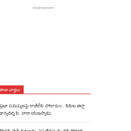
-Advertisement-
తాజా వార్తలు
ప్రజా సమస్యలపై రాజీలేని పోరాటం.. సిపిఐ జిల్లా
కార్యదర్శి పి. నారాయణస్వామి
గొడ్డలి పార్టీ కుట్రలను ఎప్పటికప్పుడు తిప్పికొట్టాలి