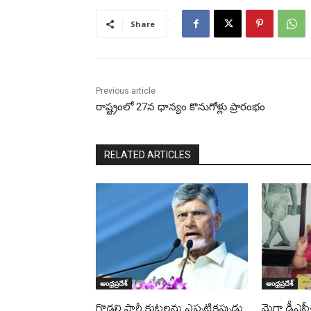
Share
Previous article
రాష్ట్రంలో 27న ధాన్యం కొనుగోళ్లు ప్రారంభం
RELATED ARTICLES
ఆంధ్రప్రదేశ్
ఆంధ్రప్రదేశ్
గొడ్డలి పార్టీ కుట్రలను ఎప్పటికప్పుడు
మెగా డీఎస్సీ