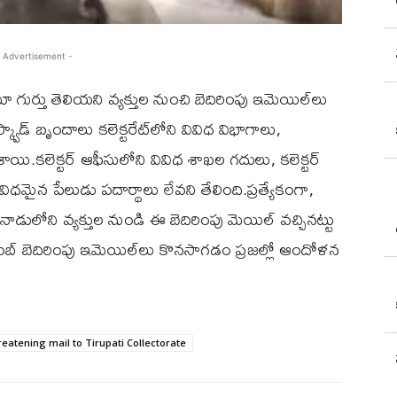
 Advertisement -
టూ గుర్తు తెలియని వ్యక్తుల నుంచి బెదిరింపు ఇమెయిల్‌లు
్వాడ్ బృందాలు కలెక్టరేట్‌లోని వివిధ విభాగాలు,
శాయి.కలెక్టర్ ఆఫీసులోని వివిధ శాఖల గదులు, కలెక్టర్
ధమైన పేలుడు పదార్థాలు లేవని తేలింది.ప్రత్యేకంగా,
ాడులోని వ్యక్తుల నుండి ఈ బెదిరింపు మెయిల్ వచ్చినట్టు
బ్ బెదిరింపు ఇమెయిల్‌లు కొనసాగడం ప్రజల్లో ఆందోళన
eatening mail to Tirupati Collectorate