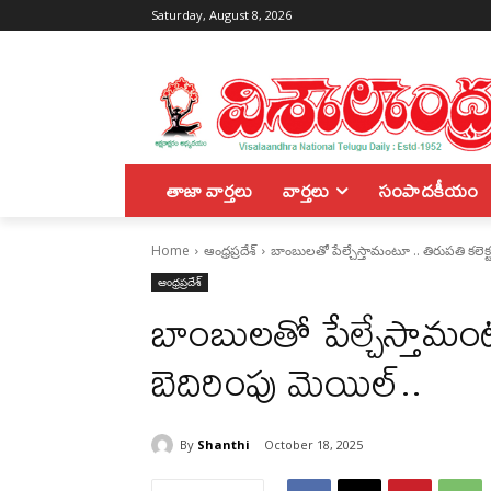
Saturday, August 8, 2026
తాజా వార్తలు
వార్తలు
సంపాదకీయం
Home
ఆంధ్రప్రదేశ్
బాంబులతో పేల్చేస్తామంటూ .. తిరుపతి కలెక్టర
ఆంధ్రప్రదేశ్
బాంబులతో పేల్చేస్తామంటూ
బెదిరింపు మెయిల్‌..
By
Shanthi
October 18, 2025