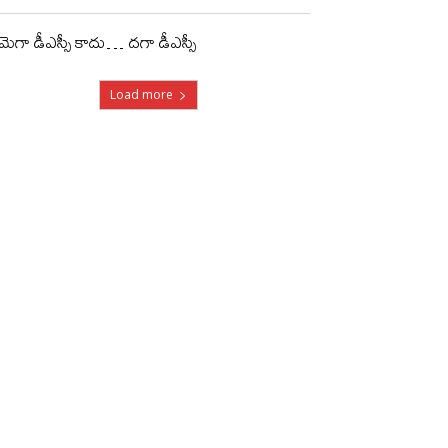
మెగా డీఎస్సీ కాదు… దగా డీఎస్సీ
Load more