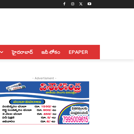
హైదరాబాద్
ఇదీ లోకం
EPAPER
- Advertisment -