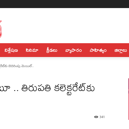
విశ్లేషణ
సినిమా
క్రీడలు
వ్యాపారం
సాహిత్యం
జిల్లాలు
ేట్‌కు బెదిరింపు మెయిల్‌..
 .. తిరుపతి కలెక్టరేట్‌కు
341