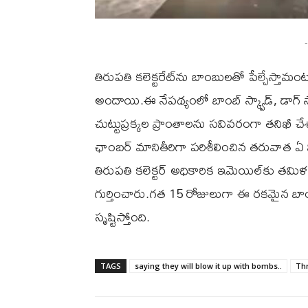
-
తిరుపతి కలెక్టరేట్‌ను బాంబులతో పేల్చేస్తామం
అందాయి.ఈ నేపథ్యంలో బాంబ్ స్క్వాడ్, డాగ్ స్క
చుట్టుప్రక్కల ప్రాంతాలను సవివరంగా తనిఖీ చే
ఛాంబర్‌ మానితీరిగా పరిశీలించిన తరువాత ఏ వి
తిరుపతి కలెక్టర్ అధికారిక ఇమెయిల్‌కు తమిళన
గుర్తించారు.గత 15 రోజులుగా ఈ రకమైన బాం
సృష్టిస్తోంది.
TAGS
saying they will blow it up with bombs..
Thr