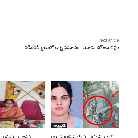
Next article
గరీబ్‌రథ్‌ రైలులో అగ్ని ప్రమాదం.. మూడు బోగీలు దగ్ధం
ఆంధ్రప్రదేశ్
పై దుష్ప్రచారానికి
రాజమండ్రి ఘటన: వైద్య విద్యార్థిని