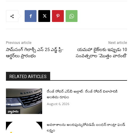
Previous article
Next article
సామ్‌సంగ్‌ గెలాక్సీ ఎస్‌ 25 ఎడ్జ్‌ ప్రీ-
యమహా బైక్‌లకు ఇప్పుడు 10
ఆర్డర్‌లు ప్రారంభం
సంవత్సరాల ‘మొత్తం వారంటీ’
RELATED ARTICLES
రేంజ్ రోవర్ ఎస్‌వీ అల్రాట్: రేంజ్ రోవర్ విలాసానికి
అంతిమ రూపం
August 6, 2026
వ్యాపారం
అవకాశాలను అందిపుచ్చుకోవడమే బంధన్ కాంట్రా ఫండ్
లక్ష్యం