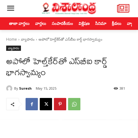
తాజా వార్తలు
వార్తలు
సంపాదకీయం
విశ్లేషణ
సినిమా
క్రీడలు
వ్యాపా
Home
వ్యాపారం
అపోలో హెల్త్‌కేర్‌తో ఎస్‌బీఐ కార్డ్‌ భాగస్వామ్యం
వ్యాపారం
అపోలో హెల్త్‌కేర్‌తో ఎస్‌బీఐ కార్డ్‌
భాగస్వామ్యం
By
Suresh
May 15, 2025
381