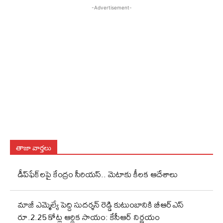
-Advertisement-
తాజా వార్తలు
డీప్‌ఫేక్‌లపై కేంద్రం సీరియస్‌.. మెటాకు కీలక ఆదేశాలు
మాజీ ఎమ్మెల్యే పెద్ది సుదర్శన్ రెడ్డి కుటుంబానికి బీఆర్ఎస్
రూ.2.25 కోట్ల ఆర్థిక సాయం: కేసీఆర్ నిర్ణయం