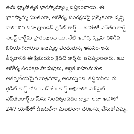
తమ వ్యూహాత్మక భాగస్వామ్యాన్ని విస్తరించాయి. ఈ
భాగస్వామ్య ఫలితంగా, ఆరోగ్య, సంరక్షణపై ప్రత్యేకంగా దృష్టి
సారించిన సహ-బ్రాండెడ్‌ క్రెడిట్‌ కార్డ్‌ – అపోలో ఎస్‌బీఐ కార్డ్‌
సెలెక్ట్‌ కార్డ్‌ను ప్రారంభించాయి. నేటి ఆరోగ్య స్పృహ కలిగిన
వినియోగదారుల అభివృద్ధి చెందుతున్న అవసరాలను
తీర్చడానికి ఈ ప్రీమియం క్రెడిట్‌ కార్డ్‌ను ఆవిష్కరించారు. ఇది
ఆరోగ్య సంరక్షణ పొదుపులు, ఆర్థిక బహుమతుల
ఆకర్షణీయమైన మిశ్రమాన్ని అందిస్తుంది. కస్టమర్‌లు ఈ
క్రెడిట్‌ కార్డ్‌ కోసం ఎస్‌బీఐ కార్డ్‌ అధికారిక వెబ్‌సైట్‌
ఎస్‌బీఐకార్డ్‌.కామ్‌ను సందర్శించడం ద్వారా లేదా అపోలో
24/7 యాప్‌లో డిజిటల్‌గా సులభంగా దరఖాస్తు చేసుకోవచ్చు.