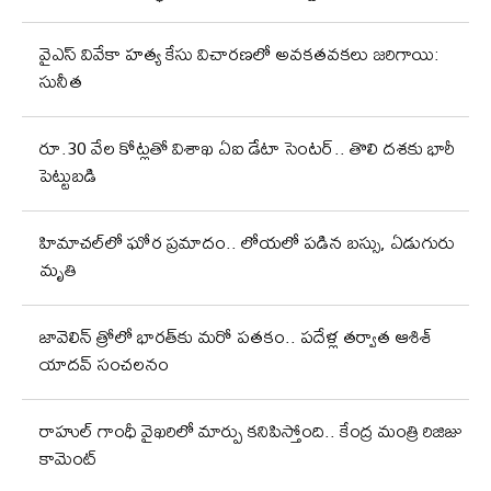
వైఎస్ వివేకా హత్య కేసు విచారణలో అవకతవకలు జరిగాయి:
సునీత
రూ.30 వేల కోట్లతో విశాఖ ఏఐ డేటా సెంటర్‌.. తొలి దశకు భారీ
పెట్టుబడి
హిమాచల్‌లో ఘోర ప్రమాదం.. లోయలో పడిన బస్సు, ఏడుగురు
మృతి
జావెలిన్‌ త్రోలో భారత్‌కు మరో పతకం.. పదేళ్ల తర్వాత ఆశిశ్‌
యాదవ్‌ సంచలనం
రాహుల్‌ గాంధీ వైఖరిలో మార్పు కనిపిస్తోంది.. కేంద్ర మంత్రి రిజిజు
కామెంట్‌