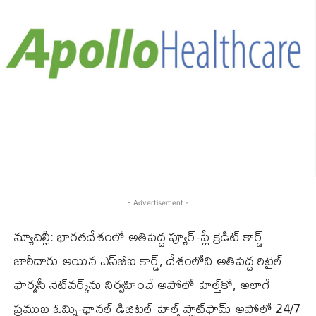
- Advertisement -
న్యూదిల్లీ: భారతదేశంలో అతిపెద్ద ప్యూర్‌-ప్లే క్రెడిట్‌ కార్డ్‌
జారీదారు అయిన ఎస్‌బీఐ కార్డ్‌, దేశంలోని అతిపెద్ద రిటైల్‌
ఫార్మసీ నెట్‌వర్క్‌ను నిర్వహించే అపోలో హెల్త్‌కో, అలాగే
ప్రముఖ ఓమ్ని-ఛానల్‌ డిజిటల్‌ హెల్త్‌ ప్లాట్‌ఫామ్‌ అపోలో 24/7