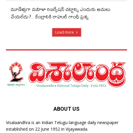
మూడేళ్లుగా మహిళా రిజర్వేషన్ చట్టాన్ని ఎందుకు అమలు
చేయలేదు?.. కేంద్రానికి రాహుల్‌ గాంధీ ప్రశ్న
Load more
ABOUT US
Visalaandhra is an Indian Telugu-language daily newspaper
established on 22 June 1952 in Vijayawada.