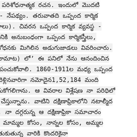
రక పరిశోధనాత్మక రచన. ఇందులో మొదటి
 - నేపథ్యం. తరువాతది ఒప్పంద కార్మిక
డాలు). చివరన ఒప్పంద కార్మిక వ్యవస్థ -
కి అనుబంధంగా ఒప్పంద కార్మికస్త్రీలు,
పరిశోధనకు మిగిలిన అడుగుజాడలు వివరించారు.
(నామాట) లో’ ఈ పనిలో నేను ఆనందించిన
 పంచుకోవాలి. 1860-1911ల మధ్య ఒప్పంద
్కు వెళ్లినవారిగా నమోదైన1,52,184 మంది
చుకోగలిగాను. ఆ వివరాల విశ్లేషణ నా పరిధిలో
ున్నాను. వాటిని దక్షిణాఫ్రికాలోని నటాల్మీద
నా దగ్గరున్న ఆ దక్షిణాఫ్రికా సమాచారం
, మామ్మల కోసం, నాన్నల కోసం, అమ్మల
ుతున్న వారికి కొందరికైనా