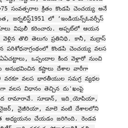
్గా75 సంవత్సరాల క్రితం కొండపి చెంచయ్య అనే
, జర్నలిస్ట్1951 లో ’ఇండియన్స్ఓవర్సీస్
ాలు విపులీ కరించారు. అప్పట్‌లో ఆయన
ెళ్లిన తొలి తెలుగు ప్రతినిధి. కానీ, మద్రాస్
చిన పరిశోధనాగ్రంథంలో కొండపి చెంచయ్య వలస
ఏఏచట్టాలు, ఒప్పందాల కింద వెళ్లారో నుంచి
లు అనుభవించిన కష్టాలు దేశాల వారీగా
49 వరకూ వలస భారతీయుల సమగ్ర వ్యధల
ంగా వలస విధానం తెచ్చిన దు'ఖంపై
కుంద రామారావే. సూడాన్, ఇది¸యోపియా,
 నైజర్, నైజీరియా, మాలె వంటి దేశాలలోని
ిస్తృత అధ్యయనం చేయడం జరిగింది. రెండవ