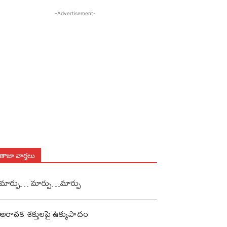
-Advertisement-
తాజా వార్తలు
మార్పు… మార్పు…మార్పు
అరాచక శక్తులపై ఉక్కుపాదం