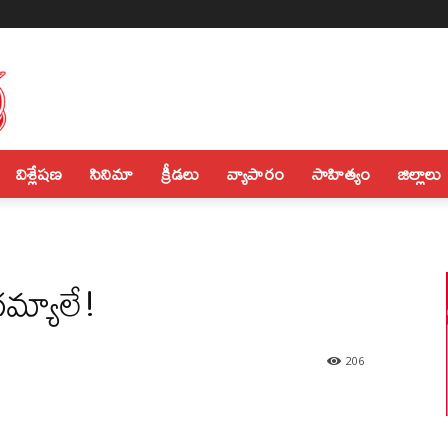
విశ్లేషణ
సినిమా
క్రీడలు
వ్యాపారం
సాహిత్యం
జిల్లాలు
మ్యాలే!
206