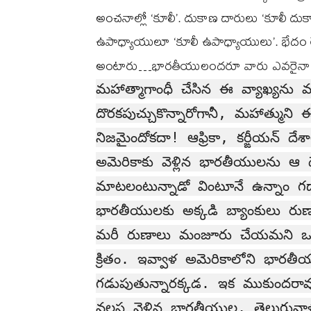
అంచనాల్లో ‘కూలీ’. దుకాణ దారులు ‘కూలీ దుక
ఉపాధ్యాయులూ ‘కూలీ ఉపాధ్యాయులు’. భేదం ల
అంటారు…భారతీయులందరూ వారు ఎవరైనా సర
మహాత్మాగాంధీ చేసిన ఈ వ్యాఖ్యను
దొరకపుచ్చుకొన్నారోగానీ, మహాత్ముని
నిజమైందోకదా! ఆఫ్రికా, కర్ఙీయన్ ద
అమెరికాకు వెళ్లిన భారతీయులను ఆ దేశ
మాటలంటున్నాడో వింటూనే ఉన్నాం గ
భారతీయులకు అక్కడి బ్యాంకులు రుణాల
మరీ రుణాలు మంజూరు చేయమని ఒక పా
క్రితం. ఇవ్వాళ అమెరికాలోని భా
గడుపుతున్నారక్కడ. ఇక ముకుందరా
వలస వెళ్లిన భారతీయుల, తెలుగువాళ