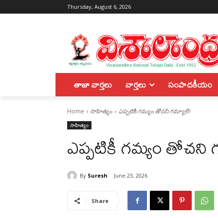
Thursday, August 6, 2026
తాజా వార్తలు
వార్తలు
సంపాదకీయం
Home
సాహిత్యం
ఎప్పటికీ గమ్యం తోచని గమ్యాలే!
సాహిత్యం
ఎప్పటికీ గమ్యం తోచని గ
By
Suresh
June 23, 2026
Share