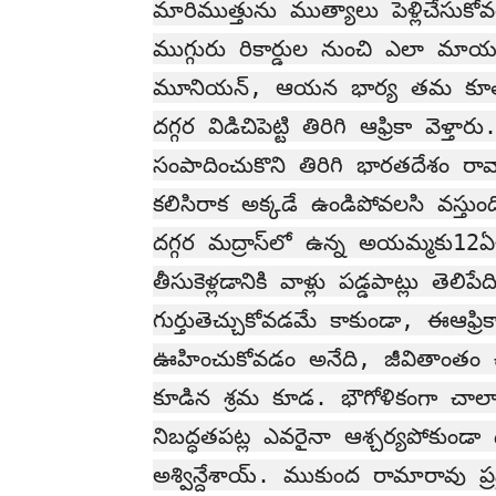
మారిముత్తును ముత్యాలు పెళ్లిచే
ముగ్గురు రికార్డుల నుంచి ఎలా మ
మూనియన్, ఆయన భార్య తమ కూతుర
దగ్గర విడిచిపెట్టి తిరిగి ఆఫ్రికా వెళ్
సంపాదించుకొని తిరిగి భారతదేశం రావాల
కలిసిరాక అక్కడే ఉండిపోవలసి వస్తు
దగ్గర మద్రాస్‌లో ఉన్న అయమ్మకు12ఏళ్ల
తీసుకెళ్లడానికి వాళ్లు పడ్డపాట్లు త
గుర్తుతెచ్చుకోవడమే కాకుండా, ఈఆఫ్ర
ఊహించుకోవడం అనేది, జీవితాంతం చే
కూడిన శ్రమ కూడ. భౌగోళికంగా చాల
నిబద్ధతపట్ల ఎవరైనా ఆశ్చర్యపోకుండ
అశ్విన్దేశాయ్. ముకుంద రామారావు ప