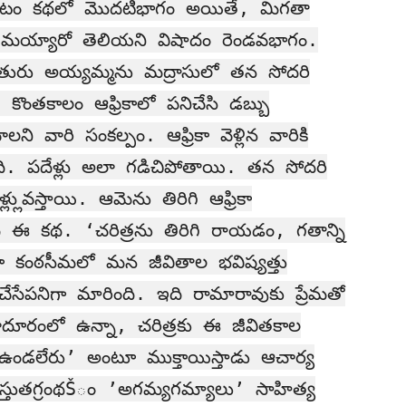
సుకోవటం కథలో మొదటిభాగం అయితే, మిగతా
ాయమయ్యారో తెలియని విషాదం రెండవభాగం.
ు అయ్యమ్మను మద్రాసులో తన సోదరి
తారు. కొంతకాలం ఆఫ్రికాలో పనిచేసి డబ్బు
ని వారి సంకల్పం. ఆఫ్రికా వెళ్లిన వారికి
ంది. పదేళ్లు అలా గడిచిపోతాయి. తన సోదరి
్లువస్తాయి. ఆమెను తిరిగి ఆఫ్రికా
ెలిపేది ఈ కథ. ‘చరిత్రను తిరిగి రాయడం, గతాన్ని
ికా కంఠసీమలో మన జీవితాల భవిష్యత్తు
సేపనిగా మారింది. ఇది రామారావుకు ప్రేమతో
ాదూరంలో ఉన్నా, చరిత్రకు ఈ జీవితకాల
ా ఉండలేరు’ అంటూ ముక్తాయిస్తాడు ఆచార్య
్రస్తుతగ్రంథŠం ’అగమ్యగమ్యాలు’ సాహిత్య