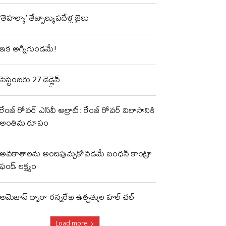
‘తెహల్కా’ తేజ్పాల్కుపదేళ్ల జైలు
ఇక అగ్నిగుండమే!
సెప్టెంబరు 27 డెడ్లైన్
రేంజ్ రోవర్ ఎస్‌వీ అల్రాట్: రేంజ్ రోవర్ విలాసానికి
అంతిమ రూపం
అవకాశాలను అందిపుచ్చుకోవడమే బంధన్ కాంట్రా
ఫండ్ లక్ష్యం
అమెజాన్ ద్వారా రన్నరేఖ ఉత్పత్తుల హల్ చల్
Load more