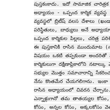
పుస్తకంకాదు. ఇదో సామాజిక చారిత్
అధ్యాయం - ఒప్పంద కార్మిక వ్యవస్థ
వ్యవస్థలో బ్రిటీష్ వలస దేశాలు (ఖం
పరిస్థితులు, బాధ్యులు అనే అధ్యాయాని
ఒప్పంద కార్మికుల పిల్లలు, చరిత్ర 
ఈ పుస్తకానికి రాసిన ముందుమాట 
విషయం ఒకటి తప్పకుండా అందరితో
కార్మికులుగా దక్షిణాఫ్రికాలోని నటాల
సభ్యుల మొత్తం సమాచారాన్ని సేకరిం
నేను కొంతమేర చేయగలిగాను. ఇంకా చేస్త
రాసిన అధ్యాయంలో చివరన చేర్చాను. 
ఎన్నాళ్లుగానో తమ తాతయ్యల కోసం
కోసం, అన్నల కోసం, అక్కలకోసం వెతుక