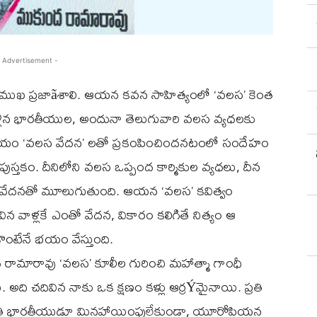
 Advertisement -
ముఖ ప్రజాãశాలి. ఆయన కవన సాహిత్యంలో ‘వలస’ కెంత
ెళ్లిన భారతీయుల, అందునా తెలుగువారి వలస వ్యధలకు
ృదయం ‘వలస వేదన’ లతో ప్రకంపించిందనటంలో సందేహం
స్తకం. దీనిలోని వలస ఒప్పంద కార్మికుల వ్యధలు, దీన
వేదనతో మూలుగుతుంది. ఆయన ‘వలస’ కవిత్వం
ిన వాళ్లకే ఎంతో వేదన, వికారం కలిగితే నిత్యం ఆ
ంటేనే భయం వేస్తుంది.
మారావు ‘వలస’ కూలీల గురించి మహాత్మా గాంధీ
ది చదివిన నాకు ఒక క్షణం కళ్లు ఆర్రÝమైనాయి. ప్రతి
 ప్రతి భారతీయుడూ మినహాయింపులేకుండా, యూరోపియన్ల