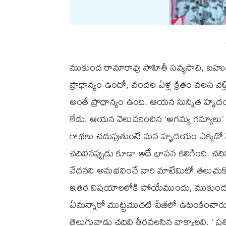
-
ముకుంద రామారావు సాహితీ సవ్యసాచి, బహు
ప్రాధాన్యం ఉందో, వందల ఏళ్ల క్రితం వలస వ
అంతే ప్రాధాన్యం ఉంది. ఆయన సున్నిత హ
లేదు. ఆయన వెలువరించిన ‘అగమ్య గమ్యాలు’ పు
గాథలు చదువుతుంటే మన హృదయం ఎక్కడో 
చదివినప్పుడు కూడా అదే భావన కలిగింది. చదివ
వేదనని అనుభవించే వారి మాటేమిటో తలుచుకొ
ఇతర విషయాలలోకి పోయేముందు, ముకుంద రా
ఏమన్నారో మొట్టమొదటి పేజీలో ఉటంకించారు. అ
తెలుగువాడు చదివి తీరవలసిన వాక్యాలవి. ‘