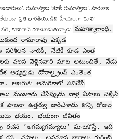
ాణదారులు’. గుమాస్తాలు ‘కూలీ గుమాస్తాలు’. పాఠశాల
ేకుండా ప్రతి భారతీయుడిని హేయంగా ‘కూలీ’
ే, కూలీగానే చూడబడుతున్నాడు’
మహాత్మాగాంధీ.
 ముకుంద రామారావు ఎక్కడ
 ఈ పరిశీలన నాటికీ, నేటికీ కూడ ఎంత
ేశాలకు వలస వెళ్లినవారి మాట అటుంచితే, నేడు
 అధ్యక్షుడు డోనాల్డ్ట్రంప్ ఎంతెంత
దా. ఆఖరుకు అమెరికాలో పనిచేసే
ు మంజూరు చేసేప్పుడు వాళ్ల వీసాలు చెక్చేసి
లనా ఉత్తర్వు జారీచేశాడు కొన్ని రోజుల
రతీయులు భయం, భయంగా జీవితం
వు రచన ’అగమ్యగమ్యాలు’ మాటకొస్తే, ఇది
్ల కష్ట, నష్టాలు, అవమాన భారాలు గురించి