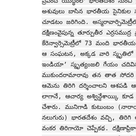
ప్రపంచ యుద్ధంలో భారతదేశం నుంచి బ్
అశువులు బాసిన భారతీయ సైనికుల 
చూడటం జరిగింది. అస్మరావార్సిమెట్
దక్షిణంవైపున్న తూర్పుతీర ఎర్రసము
కేరెన్వార్సెమెట్రీలో 73 మంది భారతీయ
ఆ సంఘటన, అక్కడ వారి స్మృతిలో సర
ఇండియా’ స్మృత్యంజలి గేయం చదివిన
ముకుందరామారావు తన తాత సోదరి ఆఫ
ఆమెను తిరిగి దర్శించాలని ఆశపడి
లాగానే, ఆచార్య అశ్విన్దేశాయ్కి కూడ 
చేశారు. మునిగాడి కుటుంబం (నార
నలుగురు) భారతదేశం వచ్చి, తిరిగి ఆఫ
వంకర తిరిగాయో చెప్పేకథ. దక్షిణాఫ్ర