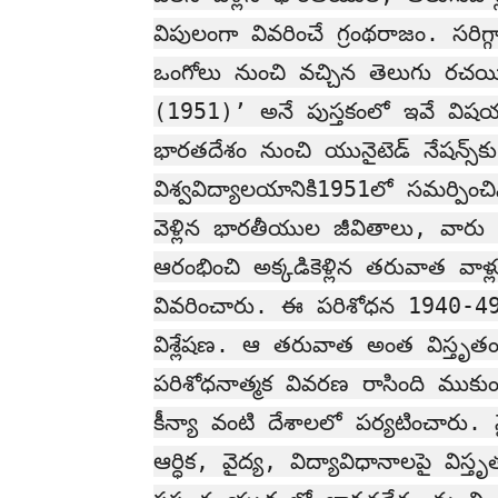
విపులంగా వివరించే గ్రంథరాజం. సరిగ
ఒంగోలు నుంచి వచ్చిన తెలుగు రచయిత
(1951)’ అనే పుస్తకంలో ఇవే విషయ
భారతదేశం నుంచి యునైటెడ్ నేషన్స్‌కు వ
విశ్వవిద్యాలయానికి1951లో సమర్పిం
వెళ్లిన భారతీయుల జీవితాలు, వారు 
ఆరంభించి అక్కడికెళ్లిన తరువాత వాళ్
వివరించారు. ఈ పరిశోధన 1940-
విశ్లేషణ. ఆ తరువాత అంత విస్తృత
పరిశోధనాత్మక వివరణ రాసింది ము
కీన్యా వంటి దేశాలలో పర్యటించారు.
ఆర్ధిక, వైద్య, విద్యావిధానాలపై వ