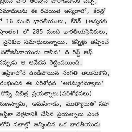
రిటీష్ వారి తరపున పోరాడడానికి వచ్చి,
సమాధులను ఈ రచయిత అస్మరాలో, కేరెన్లో
రీలో 16 మంది భారతీయులు, కేరెన్ (అస్మరకు
ద్ర ప్రాంతం) లో 285 మంది భారతీయసైనికులు,
 సైనికుల సమాధులున్నాయి. కన్నీళ్లు తెప్పించే
ోజినీనాయుడు రాసిన’ ది గిఫ్ట్ ఆఫ్
ప్పుడు ఆ ఆవేదన రెట్టింపయింది.
్రికాలోనే ఉండిపోయిన సంగతి తెలుసుకొని,
 ఆరంభించిన ఈ పరిశోధన ’అగమ్యగమ్యాలు’
కొన్ని విచిత్ర ప్రయత్నాలు(పరిశోధనలు)
ాయణస్వామి, ఆమసిగాడు, ముత్యాలుతో సహా
్రికా వెళ్లటానికి చేసిన ప్రయత్నాలు ఎంత
ికాలోని నటాల్లో జన్మించిన ఒక భారతీయుడు