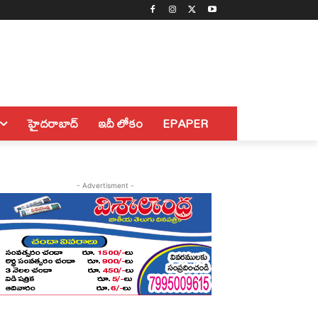
హైదరాబాద్
ఇదీ లోకం
EPAPER
- Advertisment -