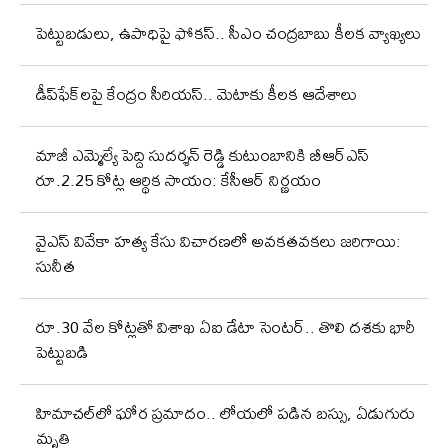
పెట్టుబడులు, ఉపాధిపై ఫోకస్‌.. సీఎం చంద్రబాబు కీలక వ్యాఖ్యలు
డీప్‌ఫేక్‌లపై కేంద్రం సీరియస్‌.. మెటాకు కీలక ఆదేశాలు
మాజీ ఎమ్మెల్యే పెద్ది సుదర్శన్ రెడ్డి కుటుంబానికి బీఆర్ఎస్
రూ.2.25 కోట్ల ఆర్థిక సాయం: కేసీఆర్ నిర్ణయం
వైఎస్ వివేకా హత్య కేసు విచారణలో అవకతవకలు జరిగాయి:
సునీత
రూ.30 వేల కోట్లతో విశాఖ ఏఐ డేటా సెంటర్‌.. తొలి దశకు భారీ
పెట్టుబడి
హిమాచల్‌లో ఘోర ప్రమాదం.. లోయలో పడిన బస్సు, ఏడుగురు
మృతి