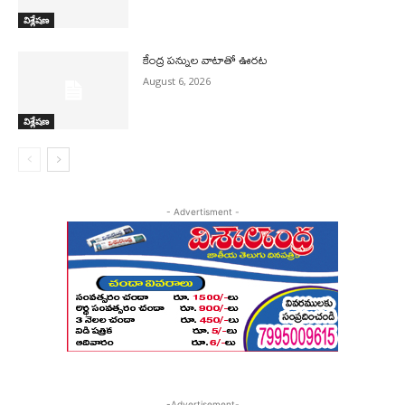
విశ్లేషణ
కేంద్ర పన్నుల వాటాతో ఊరట
August 6, 2026
విశ్లేషణ
- Advertisment -
-Advertisement-