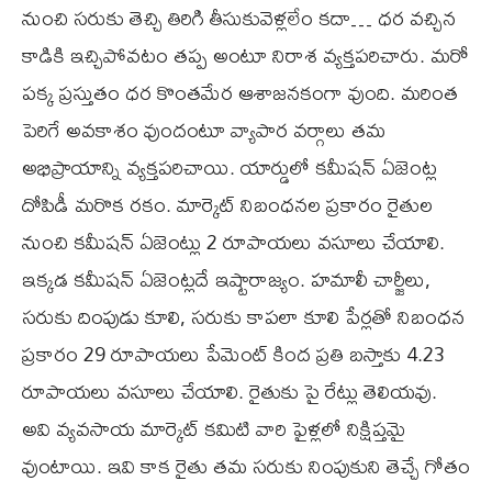
నుంచి సరుకు తెచ్చి తిరిగి తీసుకువెళ్లలేం కదా… ధర వచ్చిన
కాడికి ఇచ్చిపోవటం తప్ప అంటూ నిరాశ వ్యక్తపరిచారు. మరో
పక్క ప్రస్తుతం ధర కొంతమేర ఆశాజనకంగా వుంది. మరింత
పెరిగే అవకాశం వుందంటూ వ్యాపార వర్గాలు తమ
అభిప్రాయాన్ని వ్యక్తపరిచాయి. యార్డులో కమీషన్‌ ఏజెంట్ల
దోపిడీ మరొక రకం. మార్కెట్‌ నిబంధనల ప్రకారం రైతుల
నుంచి కమీషన్‌ ఏజెంట్లు 2 రూపాయలు వసూలు చేయాలి.
ఇక్కడ కమీషన్‌ ఏజెంట్లదే ఇష్టారాజ్యం. హమాలీ చార్జీలు,
సరుకు దింపుడు కూలి, సరుకు కాపలా కూలి పేర్లతో నిబంధన
ప్రకారం 29 రూపాయలు పేమెంట్‌ కింద ప్రతి బస్తాకు 4.23
రూపాయలు వసూలు చేయాలి. రైతుకు పై రేట్లు తెలియవు.
అవి వ్యవసాయ మార్కెట్‌ కమిటి వారి ఫైళ్లలో నిక్షిప్తమై
వుంటాయి. ఇవి కాక రైతు తమ సరుకు నింపుకుని తెచ్చే గోతం