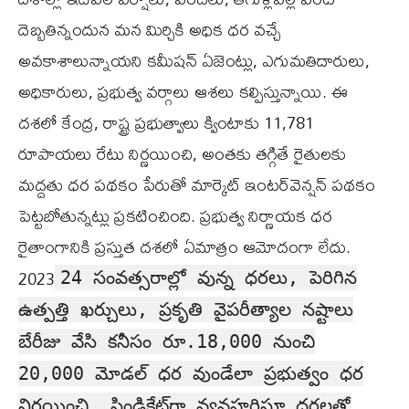
దెబ్బతిన్నందున మన మిర్చికి అధిక ధర వచ్చే
అవకాశాలున్నాయని కమీషన్‌ ఏజెంట్లు, ఎగుమతిదారులు,
అధికారులు, ప్రభుత్వ వర్గాలు ఆశలు కల్పిస్తున్నాయి. ఈ
దశలో కేంద్ర, రాష్ట్ర ప్రభుత్వాలు క్వింటాకు 11,781
రూపాయలు రేటు నిర్ణయించి, అంతకు తగ్గితే రైతులకు
మద్దతు ధర పథకం పేరుతో మార్కెట్‌ ఇంటర్‌వెన్షన్‌ పథకం
పెట్టబోతున్నట్లు ప్రకటించింది. ప్రభుత్వ నిర్ణాయక ధర
రైతాంగానికి ప్రస్తుత దశలో ఏమాత్రం ఆమోదంగా లేదు.
2023
24 సంవత్సరాల్లో వున్న ధరలు, పెరిగిన
ఉత్పత్తి ఖర్చులు, ప్రకృతి వైపరీత్యాల నష్టాలు
బేరీజు వేసి కనీసం రూ.18,000 నుంచి
20,000 మోడల్‌ ధర వుండేలా ప్రభుత్వం ధర
నిర్ణయించి, సిండికేట్‌గా వ్యవహరిస్తూ ధరలతో