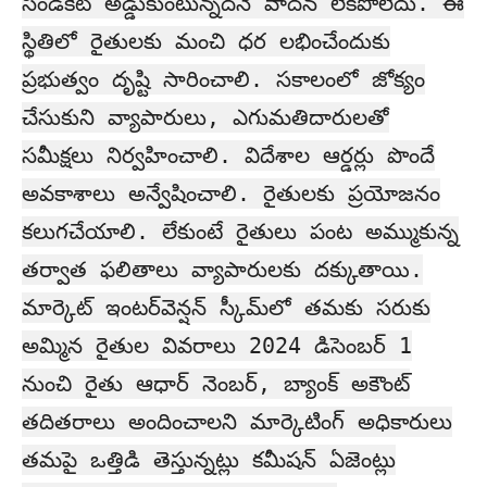
సిండికేట్‌ అడ్డుకుంటున్నదనే వాదన లేకపోలేదు. ఈ
స్థితిలో రైతులకు మంచి ధర లభించేందుకు
ప్రభుత్వం దృష్టి సారించాలి. సకాలంలో జోక్యం
చేసుకుని వ్యాపారులు, ఎగుమతిదారులతో
సమీక్షలు నిర్వహించాలి. విదేశాల ఆర్డర్లు పొందే
అవకాశాలు అన్వేషించాలి. రైతులకు ప్రయోజనం
కలుగచేయాలి. లేకుంటే రైతులు పంట అమ్ముకున్న
తర్వాత ఫలితాలు వ్యాపారులకు దక్కుతాయి.
మార్కెట్‌ ఇంటర్‌వెన్షన్‌ స్కీమ్‌లో తమకు సరుకు
అమ్మిన రైతుల వివరాలు 2024 డిసెంబర్‌ 1
నుంచి రైతు ఆధార్‌ నెంబర్‌, బ్యాంక్‌ అకౌంట్‌
తదితరాలు అందించాలని మార్కెటింగ్‌ అధికారులు
తమపై ఒత్తిడి తెస్తున్నట్లు కమీషన్‌ ఏజెంట్లు