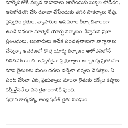
మార్కెట్‌లోకి వచ్చిన వాహనాలు తిరిగేందుకు మిర్చిని లోడిరగ్‌,
ఆన్‌లోడిరగ్‌ చేసి రవాణా చేసేందుకు తగిన సౌకర్యాలు లేవు.
ప్రస్తుతం రైతుల, వ్యాపారుల ఆవసరాల రీత్యా విశాలంగా
ఉండే విధంగా మార్కెట్‌ యార్డు నిర్మాణం చేస్తామని ప్రజా
ప్రతినిధులు, అధికారులు అనేక సంవత్సరాలుగా వాగ్ధానాలు
చేస్తున్నా ఆచరణలో కొత్త యార్డు నిర్మాణం ఆలోచనలోనే
నిలిచిపోయింది. ఇప్పటికైనా ప్రభుత్వాలు ఆర్భాటపు ప్రకటనలు
మాని రైతులకు మంచి ధరలు వచ్చేలా చర్యలు చేపట్టాలి. ఏ
పంట వేసినా ఎన్ని ప్రభుత్వాలు మారినా రైతుకు దక్కేది కష్టాలు
కన్నీళ్లేననే భావన రైతాంగానికి వుంది.
ప్రధాన కార్యదర్శి, ఆంధ్రప్రదేశ్‌ రైతు సంఘం