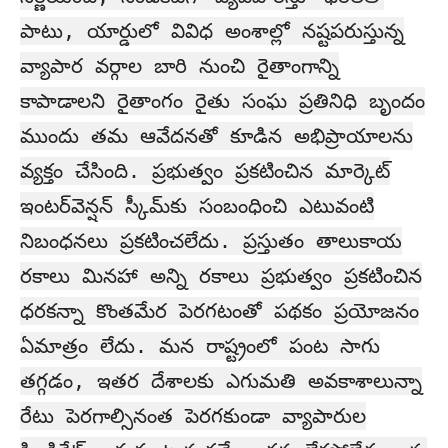
పాటు, యార్డులో వివిధ అంశాల్లో నష్టపరుస్తున్న
వ్యాపార వర్గాల బారి నుంచి రైతాంగాన్ని
కాపాడాలని రైతాంగం రైతు సంఘ ప్రతినిధి బృందం
ముందు తమ ఆవేదనతో కూడిన అభిప్రాయాలను
వ్యక్తం చేసింది. ప్రభుత్వం ప్రకటించిన మార్కెట్‌
ఇంటర్‌వెన్షన్‌ స్కీమ్‌కు సంబంధించి ఎటువంటి
నిబంధనలు ప్రకటించలేదు. ప్రస్తుతం తాలుకాయ
రకాలు మినహా అన్ని రకాలు ప్రభుత్వం ప్రకటించిన
ధరకన్నా కొంతమేర పెరగటంతో పథకం ప్రయోజనం
ఏమాత్రం లేదు. మన రాష్ట్రంలో పంట సాగు
తగ్గడం, ఇతర దేశాలకు ఎగుమతి అవకాశాలున్నా
రేటు పెరగాల్సినంత పెరగకుండా వ్యాపారుల