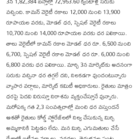
3న 1,82,384 బస్తాల్లో 72,953.60 క్వింటాళ్ల సరుకు
వచ్చింది. కామన్‌ వెరైటీ రకాలు 12,000 నుంచి 13,900
రూపాయల వరకు, మోడల్‌ ధర, స్పెషల్‌ వెరైటీ రకాలు
10,700 నుంచి 14,000 రూపాయల వరకు ధర పలికాయి.
తాలు వెరైటీలో కామన్‌ రకాల మోడల్‌ ధర రూ. 6,500 నుంచి
6,700, స్పెషల్‌ వెరైటీ రకాల మోడల్‌ ధర రూ. 6,000 నుంచి
6,800 వరకు ధర పలికాయి. మార్చి 3న మార్కెట్‌కు అదనంగా
సరుకు వచ్చినా ధర తగ్గలే దని, నిలకడగా వుందంటున్నారు
వ్యాపార వర్గాలు, మార్కెట్‌ కమిటీ అధికారులు. రైతులు మాత్రం
ధరపై పెదవి విరుస్తూ నిరాశను వ్యక్తంచేస్తూనే వున్నారు.
మరోపక్క గత 2,3 సంవత్సరాల్లో మంచి ధర వస్తుందనే
ఆశతో రైతులు కోల్డ్‌ స్టోరేజ్‌లలో నిల్వ చేసుకున్న మిర్చి
అమ్మకానికి పెట్టడం లేదు. మన మిర్చి ఎగుమతులు చేసే
దేశాల్లో ఇటీవల వర్షాలు, వరదలు, తెగుళ్లవల్ల పంట