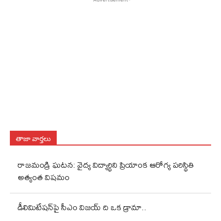
తాజా వార్తలు
రాజమండ్రి ఘటన: వైద్య విద్యార్థిని ప్రియాంక ఆరోగ్య పరిస్థితి
అత్యంత విషమం
డీలిమిటేషన్‌పై సీఎం విజయ్ ది ఒక డ్రామా..