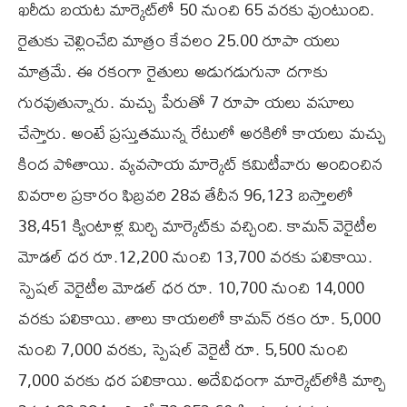
ఖరీదు బయట మార్కెట్‌లో 50 నుంచి 65 వరకు వుంటుంది.
రైతుకు చెల్లించేది మాత్రం కేవలం 25.00 రూపా యలు
మాత్రమే. ఈ రకంగా రైతులు అడుగడుగునా దగాకు
గురవుతున్నారు. మచ్చు పేరుతో 7 రూపా యలు వసూలు
చేస్తారు. అంటే ప్రస్తుతమున్న రేటులో అరకిలో కాయలు మచ్చు
కింద పోతాయి. వ్యవసాయ మార్కెట్‌ కమిటీవారు అందించిన
వివరాల ప్రకారం ఫిబ్రవరి 28వ తేదీన 96,123 బస్తాలలో
38,451 క్వింటాళ్ల మిర్చి మార్కెట్‌కు వచ్చింది. కామన్‌ వెరైటీల
మోడల్‌ ధర రూ.12,200 నుంచి 13,700 వరకు పలికాయి.
స్పెషల్‌ వెరైటీల మోడల్‌ ధర రూ. 10,700 నుంచి 14,000
వరకు పలికాయి. తాలు కాయలలో కామన్‌ రకం రూ. 5,000
నుంచి 7,000 వరకు, స్పెషల్‌ వెరైటీ రూ. 5,500 నుంచి
7,000 వరకు ధర పలికాయి. అదేవిధంగా మార్కెట్‌లోకి మార్చి