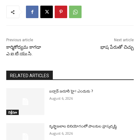
Previous article
Next article
కార్మికోద్యమ కాగడా
భాష పేరుతో చిచ్చు
ఎ.ఐ.టి.యు.సి.
RELATED ARTICLES
బద్లావ్ జరూరీ హై! ఎందుకు ?
August 6, 2026
విశ్లేషణ
కృష్ణాజలాల వినియోగంలో పాలకుల హ్రస్వదృష్టి
August 6, 2026