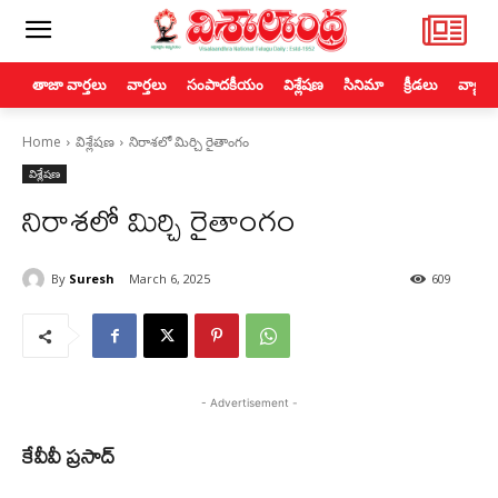
తాజా వార్తలు
వార్తలు
సంపాదకీయం
విశ్లేషణ
సినిమా
క్రీడలు
వ్యాపా
Home
విశ్లేషణ
నిరాశలో మిర్చి రైతాంగం
విశ్లేషణ
నిరాశలో మిర్చి రైతాంగం
By
Suresh
March 6, 2025
609
- Advertisement -
కేవీవీ ప్రసాద్‌