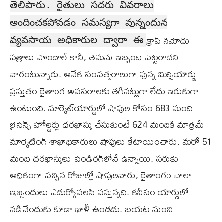
తెలిపారు. రైతులు సదరు వివరాలు
అందించకపోవడం సమస్యగా వున్నందున
క్రాప్‌ నమోదు
వ్యవసాయ అధికారుల ద్వారా ఈ
పత్రాలు పొందాలే కానీ, తమను ఇబ్బంది పెట్టరాదని
వారంటున్నారు. అనేక సంవత్సరాలుగా వున్న మిర్చియార్డు
ప్రస్తుతం రైతాంగ అవసరాలకు తగినట్లుగా లేదు ఇరుకుగా
ఉంటుంది. మార్కెట్‌యార్డులో షాపుల కోసం 683 మంది
లైసెన్స్‌ హోల్డర్లు ధరఖాస్తు చేసుకుంటే 624 మందికి మాత్రమే
మార్కెటింగ్‌ శాఖాధికారులు షాపులు కేటాయించారు. మరో 51
మంది ధరఖాస్తులు పెండిరగ్‌లోనే ఉన్నాయి. సరుకు
అధికంగా వచ్చిన రోజుల్లో షాపులవారు, రైతాంగం చాలా
ఇబ్బందులు ఎదుర్కోవలసి వస్తున్నది. కనీసం యార్డులో
నడిచేందుకు కూడా ఖాళీ ఉండదు. బయట నుంచి