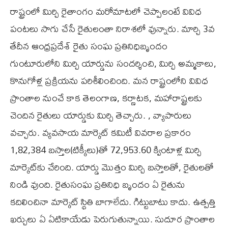
రాష్ట్రంలో మిర్చి రైతాంగం మరోమాటలో చెప్పాలంటే వివిధ
పంటలు సాగు చేసే రైతులంతా నిరాశలో వున్నారు. మార్చి 3వ
తేదీన ఆంధ్రప్రదేశ్‌ రైతు సంఘ ప్రతినిధిబృందం
గుంటూరులోని మిర్చి యార్డును సందర్శించి, మిర్చి అమ్మకాలు,
కొనుగోళ్ల ప్రక్రియను పరిశీలించింది. మన రాష్ట్రంలోని వివిధ
ప్రాంతాల నుంచే కాక తెలంగాణ, కర్ణాటక, మహారాష్ట్రలకు
చెందిన రైతులు యార్డుకు మిర్చి తెచ్చారు. , వ్యాపారులు
వచ్చారు. వ్యవసాయ మార్కెట్‌ కమిటీ వివరాల ప్రకారం
1,82,384 బస్తాల(టిక్కీలు)తో 72,953.60 క్వింటాళ్ల మిర్చి
మార్కెట్‌కు చేరింది. యార్డు మొత్తం మిర్చి బస్తాలతో, రైతులతో
నిండి వుంది. రైతుసంఘ ప్రతినిధి బృందం ఏ రైతును
కదిలించినా మార్కెట్‌ స్థితి బాగాలేదు. గిట్టుబాటు కాదు. ఉత్పత్తి
ఖర్చులు ఏ ఏటికాయేడు పెరుగుతున్నాయి. సుదూర ప్రాంతాల