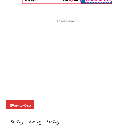
-Advertisement-
తాజా వార్తలు
మార్పు… మార్పు…మార్పు