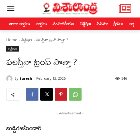
తాజా వార్తలు
వార్తలు
సంపాదకీయం
విశ్లేషణ
సినిమా
క్రీడలు
వ్యాపా
Home
విశ్లేషణ
పలస్తీనా ట్రంప్‌ సొత్తా ?
విశ్లేషణ
పలస్తీనా ట్రంప్‌ సొత్తా ?
By
Suresh
February 13, 2025
546
- Advertisement -
బుడ్డిగజమీందార్‌