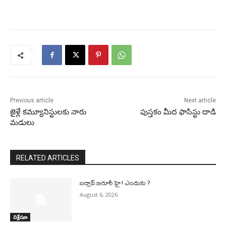
Previous article
Next article
జైళ్లే కమ్యూనిస్టులకు నారు
పుస్తకం మీద ఫాసిస్టు దాడి
మడులు
RELATED ARTICLES
బద్లావ్ జరూరీ హై! ఎందుకు ?
August 6, 2026
విశ్లేషణ