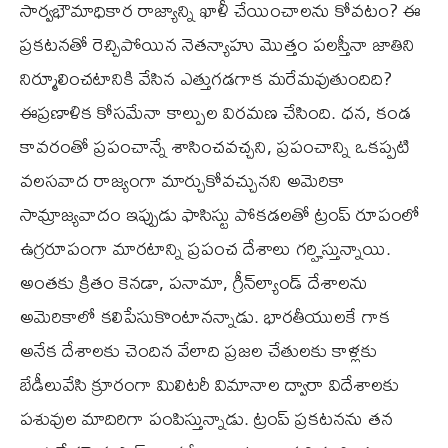
సార్వభౌమాధికార రాజ్యాన్ని ఖాళీ చేయించాలను కోవటం? ఈ
ప్రకటనతో రెచ్చిపోయిన నెతన్యాహు మొత్తం పలస్తీనా జాతిని
నిర్మూలించటానికి వేసిన ఎత్తుగడగాక మరేమవుతుందిది?
ఈప్రణాళిక కోసమేనా కాల్పుల విరమణ చేసింది. ధన, కండ
కావరంతో ప్రపంచాన్నే శాసించవచ్చని, ప్రపంచాన్ని ఒకప్పటి
వలసవాద రాజ్యంగా మార్చుకోవచ్చునని అమెరికా
సామ్రాజ్యవాదం ఇప్పుడు ఫాసిస్టు పోకడలతో ట్రంప్‌ రూపంలో
ఉగ్రరూపంగా మారటాన్ని ప్రపంచ దేశాలు గర్హిస్తున్నాయి.
అంతకు క్రితం కెనడా, పనామా, గ్రీన్‌ల్యాండ్‌ దేశాలను
అమెరికాలో కలిపేసుకొంటానన్నాడు. భారతీయులకే గాక
అనేక దేశాలకు చెందిన వేలాది ప్రజల చేతులకు కాళ్లకు
బేడీలువేసి క్రూరంగా మిలిటరీ విమానాల ద్వారా విదేశాలకు
పశువుల మాదిరిగా పంపిస్తున్నాడు. ట్రంప్‌ ప్రకటనను తన