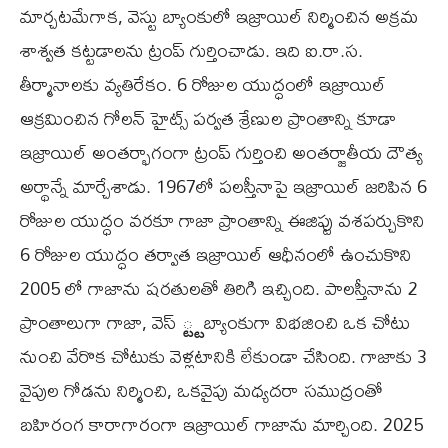
మార్చటమేగాక, వెస్టు బ్యాంకులో ఇజ్రాయిల్‌ నిర్మించిన అక్రమ
శాశ్వత కట్టడాలను ట్రంప్‌ గుర్తించాడు. ఇది ఐ.రా.స.
తీర్మానాలకు వ్యతిరేకం. 6 రోజుల యుద్ధంలో ఇజ్రాయిల్‌
ఆక్రమించిన గోలన్‌ హైట్స్‌ పర్వత శ్రేణుల ప్రాంతాన్ని కూడా
ఇజ్రాయిల్‌ అంతర్భాగంగా ట్రంప్‌ గుర్తించి అంతర్జాతీయ దౌత్య
అర్థాన్నే మార్చేశాడు. 1967లో పలస్తీనాపై ఇజ్రాయిల్‌ జరిపిన 6
రోజుల యుద్ధం వరకూ గాజా ప్రాంతాన్ని ఈజిప్టు వశపర్చుకొని
6 రోజుల యుద్ధం తర్వాత ఇజ్రాయిల్‌ ఆధీనంలో ఉంచుకొని
2005 లో గాజాను షరతులతో తిరిగి ఇచ్చింది. పాలస్తీనాను 2
ప్రాంతాలుగా గాజా, వెస్‌ ్ట్టబ్యాంకుగా విభజించి ఒక చోటు
నుంచి వేరొక చోటుకు వెళ్లటానికి లేకుండా చేసింది. గాజాకు 3
వైపుల గోడను నిర్మించి, ఒకవైపు మధ్యదరా సముద్రంతో
బహిరంగ కారాగారంగా ఇజ్రాయిల్‌ గాజాను మార్చింది. 2025