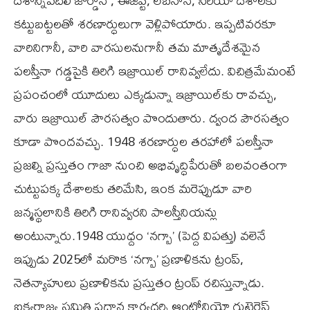
దేశాన్నివదిలి జోర్డాన్‌ , ఈజిప్ట్‌, లెబనాన్‌, సిరియా దేశాలకు
కట్టుబట్టలతో శరణార్ధులుగా వెళ్లిపోయారు. ఇప్పటివరకూ
వారినిగానీ, వారి వారసులనుగానీ తమ మాతృదేశమైన
పలస్తీనా గడ్డపైకి తిరిగి ఇజ్రాయిల్‌ రానివ్వలేదు. విచిత్రమేమంటే
ప్రపంచంలో యూదులు ఎక్కడున్నా ఇజ్రాయిల్‌కు రావచ్చు,
వారు ఇజ్రాయిల్‌ పౌరసత్వం పొందుతారు. ద్వంద పౌరసత్వం
కూడా పొందవచ్చు. 1948 శరణార్ధుల తరహాలో పలస్తీనా
ప్రజల్ని ప్రస్తుతం గాజా నుంచి అభివృద్ధిపేరుతో బలవంతంగా
చుట్టుపక్క దేశాలకు తరిమేసి, ఇంక మరెప్పుడూ వారి
జన్మస్థలానికి తిరిగి రానివ్వరని పాలస్తీనియన్లు
అంటున్నారు.1948 యుధ్దం ‘నగ్బా’ (పెద్ద విపత్తు) వలెనే
ఇప్పుడు 2025లో మరొక ‘నగ్బా’ ప్రణాళికను ట్రంప్‌,
నెతన్యాహులు ప్రణాళికను ప్రస్తుతం ట్రంప్‌ రచిస్తున్నాడు.
ఐక్యరాజ్య సమితి ప్రధాన కార్యదర్శి ఆంటోనియో గుటెర్రెస్‌