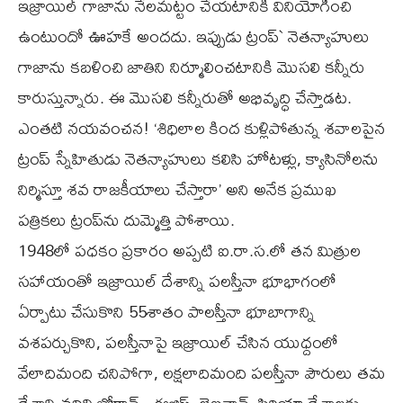
ఇజ్రాయిల్‌ గాజాను నేలమట్టం చేయటానికి వినియోగించి
ఉంటుందో ఊహకే అందదు. ఇప్పుడు ట్రంప్‌` నెతన్యాహులు
గాజాను కబళించి జాతిని నిర్మూలించటానికి మొసలి కన్నీరు
కారుస్తున్నారు. ఈ మొసలి కన్నీరుతో అభివృద్ధి చేస్తాడట.
ఎంతటి నయవంచన! ‘శిధిలాల కింద కుళ్లిపోతున్న శవాలపైన
ట్రంప్‌ స్నేహితుడు నెతన్యాహులు కలిసి హోటళ్లు, క్యాసినోలను
నిర్మిస్తూ శవ రాజకీయాలు చేస్తారా’ అని అనేక ప్రముఖ
పత్రికలు ట్రంప్‌ను దుమ్మెత్తి పోశాయి.
1948లో పధకం ప్రకారం అప్పటి ఐ.రా.స.లో తన మిత్రుల
సహాయంతో ఇజ్రాయిల్‌ దేశాన్ని పలస్తీనా భూభాగంలో
ఏర్పాటు చేసుకొని 55శాతం పాలస్తీనా భూబాగాన్ని
వశపర్చుకొని, పలస్తీనాపై ఇజ్రాయిల్‌ చేసిన యుధ్దంలో
వేలాదిమంది చనిపోగా, లక్షలాదిమంది పలస్తీనా పౌరులు తమ