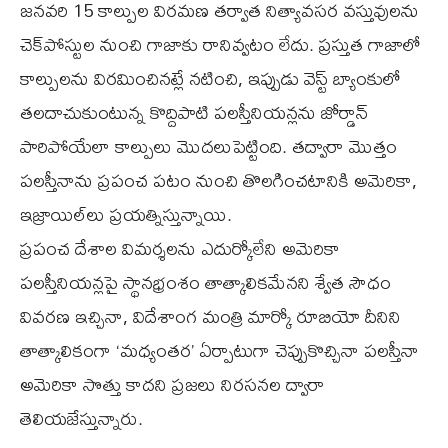
జనవరి 15 కాల్పుల విరమణ తర్వాత నిత్యావసర వస్తువులను
చెక్‌పోస్టుల నుంచి గాజాకు రానివ్వటం లేదు. ప్రస్తుత గాజాలో
కాల్పులను విరమించినట్లే నటించి, ఇప్పుడు వెస్ట్‌ బ్యాంకులో
తలదాచుకుంటున్న కొద్దిపాటి పలస్తీనియన్లను జోర్డాన్‌
పారిపోయేలా కాల్పులు మొదలుపెట్టింది. తద్వారా మొత్తం
పలస్తీనాను ప్రపంచ పటం నుంచి తొలగించటానికి అమెరికా,
ఇజ్రాయిల్‌లు ప్రయత్నిస్తున్నాయి.
ప్రపంచ దేశాల విమర్శలను ఎదుర్కోలేని అమెరికా
పలస్తీనియన్లపై స్థానభ్రంశం తాత్కాలికమేనని శ్వేత సౌధం
వివరణ ఇచ్చినా, విదేశాంగ మంత్రి మార్కో రూబియో దీనిని
తాత్కాలికంగా ‘మధ్యంతర’ ఏర్పాటుగా చెప్పుకొచ్చినా పలస్తీనా
అమెరికా సొత్తు కాదని ప్రజలు నిరసనల ద్వారా
తెలియజేస్తున్నారు.