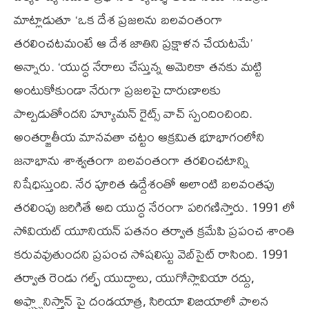
మాట్లాడుతూ ‘ఒక దేశ ప్రజలను బలవంతంగా
తరలించటమంటే ఆ దేశ జాతిని ప్రక్షాళన చేయటమే’
అన్నారు. ‘యుద్ధ నేరాలు చేస్తున్న అమెరికా తనకు మట్టి
అంటుకోకుండా నేరుగా ప్రజలపై దారుణాలకు
పాల్పడుతోందని హ్యూమన్‌ రైట్స్‌ వాచ్‌ స్పందించింది.
అంతర్జాతీయ మానవతా చట్టం ఆక్రమిత భూభాగంలోని
జనాభాను శాశ్వతంగా బలవంతంగా తరలించటాన్ని
నిషేధిస్తుంది. నేర పూరిత ఉద్దేశంతో అలాంటి బలవంతపు
తరలింపు జరిగితే అది యుద్ధ నేరంగా పరిగణిస్తారు. 1991 లో
సోవియట్‌ యూనియన్‌ పతనం తర్వాత క్రమేపి ప్రపంచ శాంతి
కరువవుతుందని ప్రపంచ సోషలిస్టు వెబ్‌సైట్‌ రాసింది. 1991
తర్వాత రెండు గల్ఫ్‌ యుద్ధాలు, యుగోస్లావియా రద్దు,
అఫ్ఘ్ఘానిస్తాన్‌ పై దండయాత్ర, సిరియా లిబియాలో పాలన