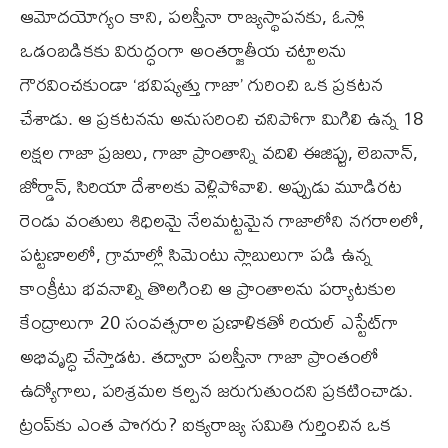
ఆమోదయోగ్యం కాని, పలస్తీనా రాజ్యస్థాపనకు, ఓస్లో
ఒడంబడికకు విరుద్ధంగా అంతర్జాతీయ చట్టాలను
గౌరవించకుండా ‘భవిష్యత్తు గాజా’ గురించి ఒక ప్రకటన
చేశాడు. ఆ ప్రకటనను అనుసరించి చనిపోగా మిగిలి ఉన్న 18
లక్షల గాజా ప్రజలు, గాజా ప్రాంతాన్ని వదిలి ఈజిప్టు, లెబనాన్‌,
జోర్డాన్‌, సిరియా దేశాలకు వెళ్లిపోవాలి. అప్పుడు మూడిరట
రెండు వంతులు శిధిలమై నేలమట్టమైన గాజాలోని నగరాలలో,
పట్టణాలలో, గ్రామాల్లో సిమెంటు స్లాబులుగా పడి ఉన్న
కాంక్రీటు భవనాల్ని తొలగించి ఆ ప్రాంతాలను పర్యాటకుల
కేంద్రాలుగా 20 సంవత్సరాల ప్రణాళికతో రియల్‌ ఎస్టేట్‌గా
అభివృద్ధి చేస్తాడట. తద్వారా పలస్తీనా గాజా ప్రాంతంలో
ఉద్యోగాలు, పరిశ్రమల కల్పన జరుగుతుందని ప్రకటించాడు.
ట్రంప్‌కు ఎంత పొగరు? ఐక్యరాజ్య సమితి గుర్తించిన ఒక