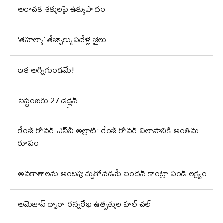
అరాచక శక్తులపై ఉక్కుపాదం
‘తెహల్కా’ తేజ్పాల్కుపదేళ్ల జైలు
ఇక అగ్నిగుండమే!
సెప్టెంబరు 27 డెడ్లైన్
రేంజ్ రోవర్ ఎస్‌వీ అల్రాట్: రేంజ్ రోవర్ విలాసానికి అంతిమ
రూపం
అవకాశాలను అందిపుచ్చుకోవడమే బంధన్ కాంట్రా ఫండ్ లక్ష్యం
అమెజాన్ ద్వారా రన్నరేఖ ఉత్పత్తుల హల్ చల్