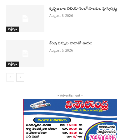
కృష్ణాజలాల వినియోగంలో పాలకుల హ్రస్వదృష్టి
August 6, 2026
విశ్లేషణ
కేంద్ర పన్నుల వాటాతో ఊరట
August 6, 2026
విశ్లేషణ
- Advertisment -