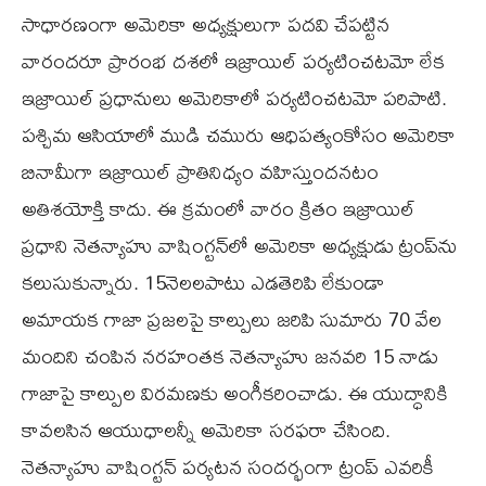
సాధారణంగా అమెరికా అధ్యక్షులుగా పదవి చేపట్టిన
వారందరూ ప్రారంభ దశలో ఇజ్రాయిల్‌ పర్యటించటమో లేక
ఇజ్రాయిల్‌ ప్రధానులు అమెరికాలో పర్యటించటమో పరిపాటి.
పశ్చిమ ఆసియాలో ముడి చమురు ఆధిపత్యంకోసం అమెరికా
బినామీగా ఇజ్రాయిల్‌ ప్రాతినిధ్యం వహిస్తుందనటం
అతిశయోక్తి కాదు. ఈ క్రమంలో వారం క్రితం ఇజ్రాయిల్‌
ప్రధాని నెతన్యాహు వాషింగ్టన్‌లో అమెరికా అధ్యక్షుడు ట్రంప్‌ను
కలుసుకున్నారు. 15నెలలపాటు ఎడతెరిపి లేకుండా
అమాయక గాజా ప్రజలపై కాల్పులు జరిపి సుమారు 70 వేల
మందిని చంపిన నరహంతక నెతన్యాహు జనవరి 15 నాడు
గాజాపై కాల్పుల విరమణకు అంగీకరించాడు. ఈ యుద్ధానికి
కావలసిన ఆయుధాలన్నీ అమెరికా సరఫరా చేసింది.
నెతన్యాహు వాషింగ్టన్‌ పర్యటన సందర్భంగా ట్రంప్‌ ఎవరికీ