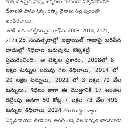
మిత్ర దేశమైన ఫ్రాన్స్‌, జర్మనీలు గాకుండా పశ్చిమాసియా
దేశాలతో పాటు టర్కీ, రష్యా, చైనాలు తీవ్ర స్వరంతో
ఖండిరచాయి.
బీబీసీ ఒక ఆసక్తికరమైన గ్రాఫ్‌ను 2008, 2014, 2021,
2024
25 సంవత్సరాల్లో ఇజ్రాయిల్‌ గాజాపై జరిపిన
దాడుల్లో శిధిలాల బరువును లెక్కకట్టి
ప్రచురించింది. ఆ లెక్కల ప్రకారం, 2008లో 6
లక్షల టన్నుల బరువు గల శిధిలాలు, 2014 లో
20 లక్షల టన్నులు, 2021 లో 3 లక్షల 70 వేల
టన్నులు. శిధిలం కాగా ఈ మొత్తానికి 17 అంతల
రెట్టింపు అనగా 50 కోట్ల 7 లక్షల 73 వేల 496
25 యుధ్దం ద్వారా
టన్నుల శిధిలాలు 2024
ఏర్పడినాయని తెలిపింది. అంటే ఎన్ని వేల టన్నుల బాంబులను