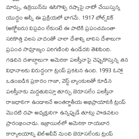
మార్పు, ఉక్రెయిన్‌ను ఉసిగొల్పి రష్యాపై నాటో చేయిస్తున్న
యుద్ధం అన్నీ ఈ ప్రక్రియలో భాగమే. 1917 బోల్ష్‌విక్‌
(అక్టోబరు) విప్లవం లేకుంటే ఈ పాటికి ప్రపంచమంతా
సరికొత్త వలస వాదంతో చాలా దేశాల్ని బానిస దేశాలుగా
ప్రపంచ సామ్రాజ్యం పరిగణించి ఉండేదని తెలిపింది.
గడచిన దశాబ్దాలుగా అమెరికా పలస్తీనాపై చెప్పుకొస్తున్న తన
విధానాలకు విరుద్ధంగా ట్రంప్‌ ప్రకటన ఉంది. 1993 ఓస్లో
ఒడంబడిక ప్రకారం గాజా, వెస్ట్‌ బ్యాంకులతో కూడిన
పలస్తీనాకు మద్దతునిస్తూ తూర్పు జెరూసలేం పలస్తీనా
రాజధానిగా ఉండాలనే అంతర్జాతీయ అభిప్రాయానికి ట్రంప్‌
మొదటి దఫా అధ్యక్షునిగా ఉన్నప్పుడే తూట్లు పొడవటం
ప్రారంభించాడు. ఇజ్రాయిల్‌లో అమెరికా రాయబార
కార్యాలయాన్ని టెల్‌అవీవ్‌ నుంచి జెరూసలేంకు ట్రంప్‌