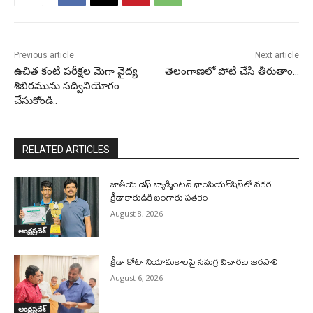
Previous article
Next article
ఉచిత కంటి పరీక్షల మెగా వైద్య
తెలంగాణలో పోటీ చేసి తీరుతాం…
శిబిరమును సద్వినియోగం
చేసుకోండి..
RELATED ARTICLES
జాతీయ డెఫ్ బ్యాడ్మింటన్ ఛాంపియన్‌షిప్‌లో నగర
క్రీడాకారుడికి బంగారు పతకం
August 8, 2026
ఆంధ్రప్రదేశ్
క్రీడా కోటా నియామకాలపై సమగ్ర విచారణ జరపాలి
August 6, 2026
ఆంధ్రప్రదేశ్