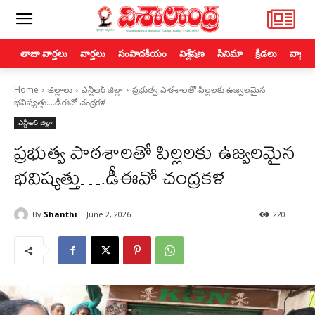
తాజా వార్తలు
వార్తలు
సంపాదకీయం
విశ్లేషణ
సినిమా
క్రీడలు
వ్యాపా
Home
జిల్లాలు
ఎన్టీఆర్ జిల్లా
ప్రభుత్వ పాఠశాలతో పిల్లలకు ఉజ్వలమైన
భవిష్యత్తు….డీఈవో చంద్రకళ
ఎన్టీఆర్ జిల్లా
ప్రభుత్వ పాఠశాలతో పిల్లలకు ఉజ్వలమైన
భవిష్యత్తు….డీఈవో చంద్రకళ
By
Shanthi
June 2, 2026
220