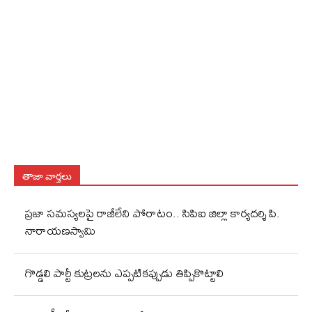
తాజా వార్తలు
ప్రజా సమస్యలపై రాజీలేని పోరాటం.. సిపిఐ జిల్లా కార్యదర్శి పి.
నారాయణస్వామి
గొడ్డలి పార్టీ కుట్రలను ఎప్పటికప్పుడు తిప్పికొట్టాలి