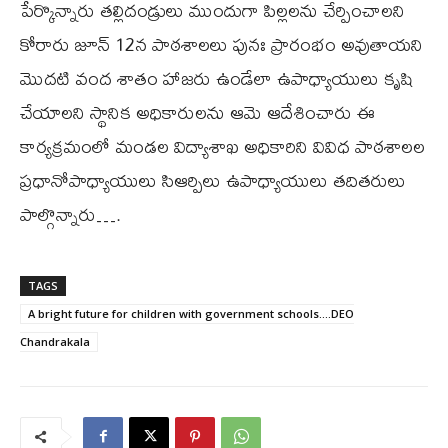
పేర్కొన్నారు తల్లిదండ్రులు ముందుగా పిల్లలను చేర్పించాలని
కోరారు జూన్ 12న పాఠశాలలు పునః ప్రారంభం అవుతాయని
మొదటి వంద శాతం హాజరు ఉండేలా ఉపాధ్యాయులు కృషి
చేయాలని స్థానిక అధికారులను ఆమె ఆదేశించారు ఈ
కార్యక్రమంలో మండల విద్యాశాఖ అధికారిని వివిధ పాఠశాలల
ప్రధానోపాధ్యాయులు సిఆర్పిలు ఉపాధ్యాయులు తదితరులు
పాల్గొన్నారు….
TAGS
A bright future for children with government schools….DEO
Chandrakala