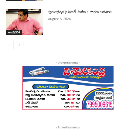
పురుషోత్తంపై సీఐడీ,సీబీఐ విచారణ జరపాలి
August 5, 2026
ఆంధ్రప్రదేశ్
- Advertisment -
-Advertisement-