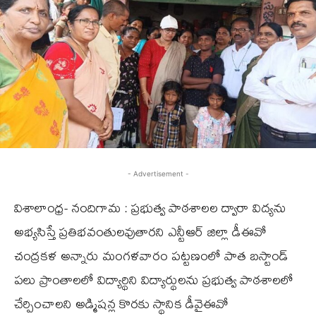
- Advertisement -
విశాలాంధ్ర- నందిగామ : ప్రభుత్వ పాఠశాలల ద్వారా విద్యను
అభ్యసిస్తే ప్రతిభవంతులవుతారని ఎన్టీఆర్ జిల్లా డీఈవో
చంద్రకళ అన్నారు మంగళవారం పట్టణంలో పాత బస్టాండ్
పలు ప్రాంతాలలో విద్యార్థిని విద్యార్థులను ప్రభుత్వ పాఠశాలలో
చేర్పించాలని అడ్మిషన్ల కొరకు స్థానిక డీవైఈవో