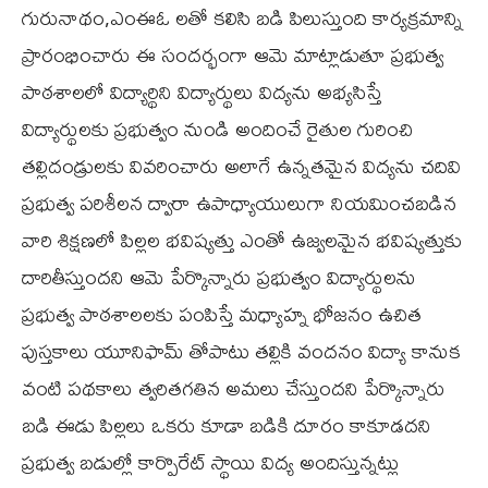
గురునాథం,ఎంఈఓ లతో కలిసి బడి పిలుస్తుంది కార్యక్రమాన్ని
ప్రారంభించారు ఈ సందర్భంగా ఆమె మాట్లాడుతూ ప్రభుత్వ
పాఠశాలలో విద్యార్థిని విద్యార్థులు విద్యను అభ్యసిస్తే
విద్యార్థులకు ప్రభుత్వం నుండి అందించే రైతుల గురించి
తల్లిదండ్రులకు వివరించారు అలాగే ఉన్నతమైన విద్యను చదివి
ప్రభుత్వ పరిశీలన ద్వారా ఉపాధ్యాయులుగా నియమించబడిన
వారి శిక్షణలో పిల్లల భవిష్యత్తు ఎంతో ఉజ్వలమైన భవిష్యత్తుకు
దారితీస్తుందని ఆమె పేర్కొన్నారు ప్రభుత్వం విద్యార్థులను
ప్రభుత్వ పాఠశాలలకు పంపిస్తే మధ్యాహ్న భోజనం ఉచిత
పుస్తకాలు యూనిఫామ్ తోపాటు తల్లికి వందనం విద్యా కానుక
వంటి పథకాలు త్వరితగతిన అమలు చేస్తుందని పేర్కొన్నారు
బడి ఈడు పిల్లలు ఒకరు కూడా బడికి దూరం కాకూడదని
ప్రభుత్వ బడుల్లో కార్పొరేట్ స్థాయి విద్య అందిస్తున్నట్లు