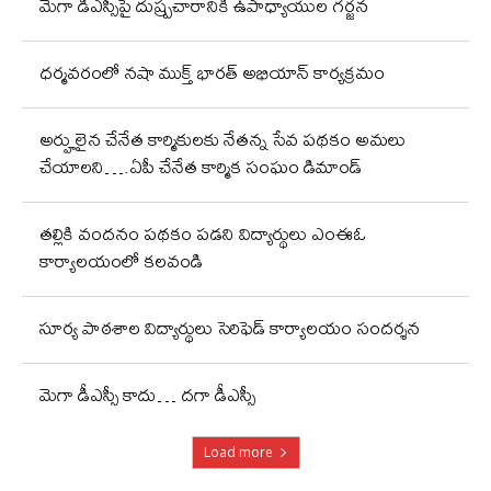
మెగా డీఎస్సీపై దుష్ప్రచారానికి ఉపాధ్యాయుల గర్జన
ధర్మవరంలో నషా ముక్త్ భారత్ అభియాన్ కార్యక్రమం
అర్హులైన చేనేత కార్మికులకు నేతన్న సేవ పథకం అమలు
చేయాలని….ఏపీ చేనేత కార్మిక సంఘం డిమాండ్
తల్లికి వందనం పథకం పడని విద్యార్థులు ఎంఈఓ
కార్యాలయంలో కలవండి
సూర్య పాఠశాల విద్యార్థులు సెరిఫెడ్ కార్యాలయం సందర్శన
మెగా డీఎస్సీ కాదు… దగా డీఎస్సీ
Load more