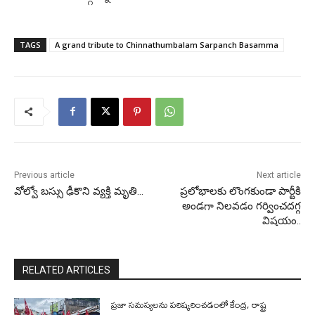
TAGS
A grand tribute to Chinnathumbalam Sarpanch Basamma
Previous article
Next article
వోల్వో బస్సు ఢీకొని వ్యక్తి మృతి…
ప్రలోభాలకు లొంగకుండా పార్టీకి
అండగా నిలవడం గర్వించదగ్గ
విషయం..
RELATED ARTICLES
ప్రజా సమస్యలను పరిష్కరించడంలో కేంద్ర, రాష్ట్ర