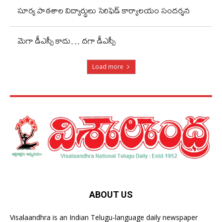
సూర్య పాఠశాల విద్యార్థులు సెరిఫెడ్ కార్యాలయం సందర్శన
మెగా డీఎస్సీ కాదు… దగా డీఎస్సీ
Load more
ABOUT US
Visalaandhra is an Indian Telugu-language daily newspaper