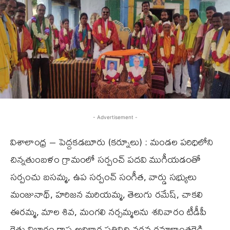
- Advertisement -
విశాలాంధ్ర – పెద్దకడబూరు (కర్నూలు) : మండల పరిధిలోని
చిన్నతుంబళం గ్రామంలో సర్పంచ్ పదవి ముగీయడంతో
సర్పంచు బసమ్మ, ఉప సర్పంచ్ సంగీత, వార్డు సభ్యులు
మంజునాథ్, హరిజన మరియమ్మ, తెలుగు రమేష్, చాకలి
ఈరమ్మ, మాల శివ, మంగలి నర్సమ్మలను శనివారం టీడీపీ
రైతు విభాగం రాష్ట్ర అధికార ప్రతినిధి నరవ రమాకాంతరెడ్డి,