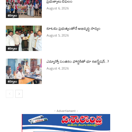
ప్రభుత్వాలు విఫలం
August 6, 2026
కర్నూలు
కూటమి ప్రభుత్వంతోనే అభివృద్ధి సాధ్యం
August 5, 2026
కర్నూలు
ఎమ్మార్వో సంతకం ఫోర్జరీతో భూ రిజిస్ట్రేషన్..?
August 4, 2026
కర్నూలు
- Advertisment -