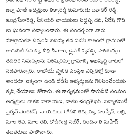
జిల్లా మాజీ అధ్యక్షులు తిక్కారెడ్డి కుమారుడు దివాకర్ రెడ్డి,
ఇంద్రసేనారెడ్డి, సీనియర్ నాయకులు సిద్దప్ప ధని, వీరేష్ గౌడ్
లు ఘనంగా సన్మానించారు. ఈ సందర్భంగా వారు
మాట్లాడుతూ సర్పంచ్ బసమ్మ తన పదవీ కాలంలో గ్రామంలో
తాగునీటి సమస్య, వీధి దీపాలు, డ్రైనేజీ వ్యవస్థ, పారిశుధ్యం
తదితర సమస్యలను పరిష్కరిస్తూ గ్రామాన్ని అభివృద్ధి బాటలో
నడపారన్నారు. రాబోయే స్థానిక సంస్థల ఎన్నికల్లో కూడా
అందరూ ఐక్యంగా ఉండి టీడీపీ అభ్యర్థులను గెలిపించేందుకు
కృషి చేయాలని కోరారు. ఈ కార్యక్రమంలో సాగునీటి సంఘం
అధ్యక్షులు చాకలి నారాయణ, చాకలి చంద్రశేఖర్, విద్యాకమిటీ
చైర్మన్ వెంకటేష్, నాయకులు గోసలి తిక్కయ్య, హుస్సేన్, బద్రి,
మాల శివ, మాల రవి, కోడిగుడ్ల నజీర్, కందనాతి మహేష్
తదితరులు పాల్గొన్నారు.