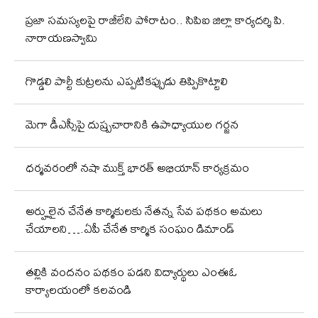
ప్రజా సమస్యలపై రాజీలేని పోరాటం.. సిపిఐ జిల్లా కార్యదర్శి పి.
నారాయణస్వామి
గొడ్డలి పార్టీ కుట్రలను ఎప్పటికప్పుడు తిప్పికొట్టాలి
మెగా డీఎస్సీపై దుష్ప్రచారానికి ఉపాధ్యాయుల గర్జన
ధర్మవరంలో నషా ముక్త్ భారత్ అభియాన్ కార్యక్రమం
అర్హులైన చేనేత కార్మికులకు నేతన్న సేవ పథకం అమలు
చేయాలని….ఏపీ చేనేత కార్మిక సంఘం డిమాండ్
తల్లికి వందనం పథకం పడని విద్యార్థులు ఎంఈఓ
కార్యాలయంలో కలవండి