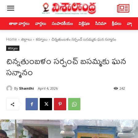
తాజా వార్తలు
వార్తలు
సంపాదకీయం
విశ్లేషణ
సినిమా
క్రీడలు
వ్యాపా
Home
జిల్లాలు
కర్నూలు
చిన్నతుంబళం సర్పంచ్ బసమ్మకు ఘన సన్మానం
కర్నూలు
చిన్నతుంబళం సర్పంచ్ బసమ్మకు ఘన
సన్మానం
By
Shanthi
April 4, 2026
242