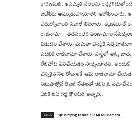
కారణమని, అసమ్మతి నేతలను రెచ్చగొడుతోందన
బీజేపీకు అమ్ముడుపోయారని ఆరోపించారు. అటు
ఎదుర్కోవాలని సవాల్ విసిరారు. తృణమూల్ కాంగ్రె
రాజీనామా…తదనంతర పరిణామాల నేపథ్యంలో 
విడుదల చేశారు. మమతా బెనర్జీకి సన్నిహితురాల
పదవికి రాజీనామా చేశారు. పార్టీలో అన్ని బాధ్
లేనిచోట పనిచేయడం సాధ్యంకాదని, అందుకే పార్టీన
ఎన్నికైన నెల రోజులకే ఆమె రాజీనామా చేయడం
నిమిషాల్లోనే రెబల్ నేతలతో కలిసి ఓ సమావేశం
దీనికి దీదీ గట్టి కౌంటర్ ఇచ్చారు.
TAGS
BJP is trying to lure our MLAs: Mamata