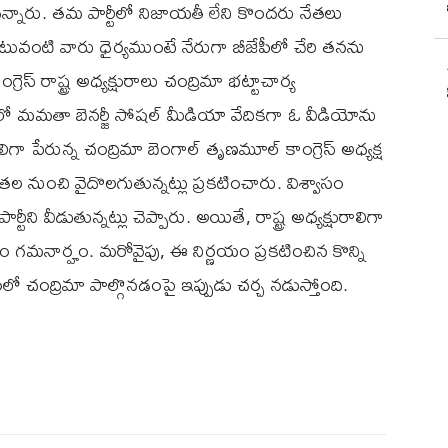
్నారు. తమ పార్టీలో నిజాయతీ లేని కొందరు నేతలు
వంటి వారు ధైర్యముంటే నేరుగా బీజేపీలో చేరి తనను
స్ రాష్ట్ర అధ్యక్షురాలు చంద్రిమా భట్టాచార్య
మమతా బెనర్జీ సోషల్ మీడియా వేదికగా ఓ వీడియోను
ిగా పేరున్న చంద్రిమా బెంగాల్ తృణమూల్ కాంగ్రెస్ అధ్యక్ష
యతల నుంచి వైదొలగుతున్నట్లు ప్రకటించారు. విశ్వాసం
ి వీడుతున్నట్లు చెప్పారు. అయితే, రాష్ట్ర అధ్యక్షురాలిగా
 గమనార్హం. మరోవైపు, ఈ నిర్ణయం ప్రకటించిన కొన్ని
లో చంద్రిమా పాల్గొనడంపై ఇప్పుడు చర్చ నడుస్తోంది.