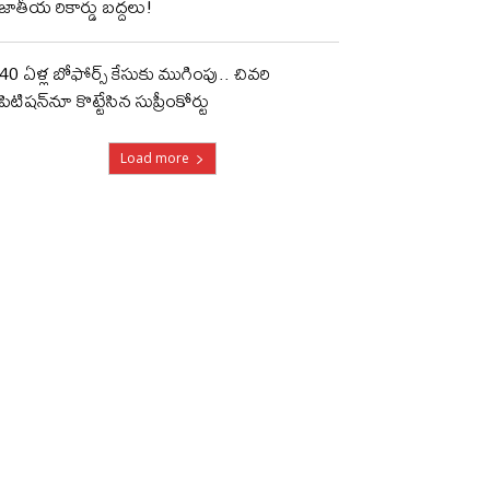
జాతీయ రికార్డు బద్దలు!
40 ఏళ్ల బోఫోర్స్ కేసుకు ముగింపు.. చివరి
పిటిషన్‌నూ కొట్టేసిన సుప్రీంకోర్టు
Load more