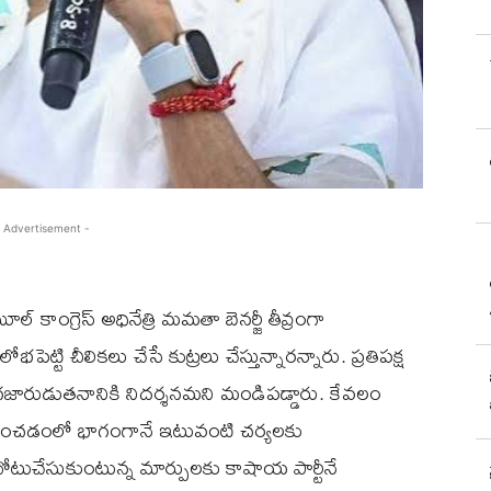
 Advertisement -
్ కాంగ్రెస్ అధినేత్రి మమతా బెనర్జీ తీవ్రంగా
ోభపెట్టి చీలికలు చేసే కుట్రలు చేస్తున్నారన్నారు. ప్రతిపక్ష
 దిగజారుడుతనానికి నిదర్శనమని మండిపడ్డారు. కేవలం
ు తొలగించడంలో భాగంగానే ఇటువంటి చర్యలకు
చోటుచేసుకుంటున్న మార్పులకు కాషాయ పార్టీనే