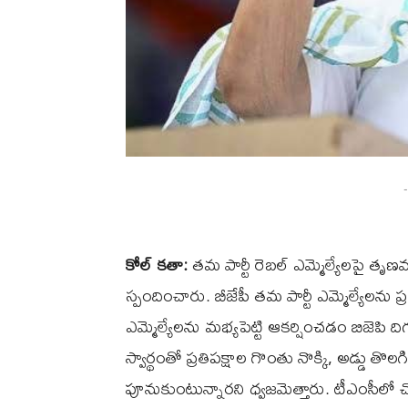
-
కోల్ కతా:
తమ పార్టీ రెబల్ ఎమ్మెల్యేలపై తృణమూల
స్పందించారు. బీజేపీ తమ పార్టీ ఎమ్మెల్యేలను ప్రల
ఎమ్మెల్యేలను మభ్యపెట్టి ఆకర్షించడం బిజెపి
స్వార్థంతో ప్రతిపక్షాల గొంతు నొక్కి, అడ్డ
పూనుకుంటున్నారని ధ్వజమెత్తారు. టీఎంసీలో 