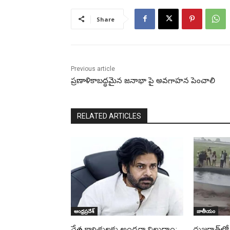
Share
Previous article
ప్రణాళికాబద్ధమైన జనాభా పై అవగాహన పెంచాలి
RELATED ARTICLES
ఆంధ్రప్రదేశ్
జాతీయం
నేత కార్మికులకు అండగా నిలుద్దాం:
గుజరాత్‌ల