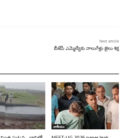
Next article
బీజేపీ ఎమ్మెల్యేకు నాలుగేళ్లు జైలు శిక్ష
జాతీయం
ో వింత ఘటన.. బావిలో
NEET-UG 2026 paper leak :