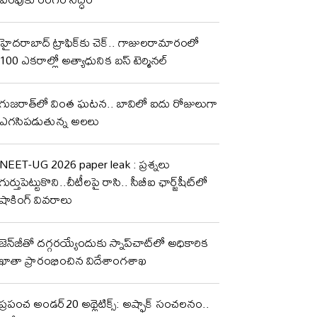
హైదరాబాద్ ట్రాఫిక్‌కు చెక్.. గాజులరామారంలో
100 ఎకరాల్లో అత్యాధునిక బస్ టెర్మినల్
గుజరాత్‌లో వింత ఘటన.. బావిలో ఐదు రోజులుగా
ఎగసిపడుతున్న అలలు
NEET-UG 2026 paper leak : ప్రశ్నలు
గుర్తుపెట్టుకొని..చీటీలపై రాసి.. సీబీఐ ఛార్జ్‌షీట్‌లో
షాకింగ్‌ వివరాలు
జెన్‌జీతో దగ్గరయ్యేందుకు స్నాప్‌చాట్‌లో అధికారిక
ఖాతా ప్రారంభించిన విదేశాంగశాఖ
ప్రపంచ అండర్20 అథ్లెటిక్స్: అష్ఫాక్ సంచలనం..