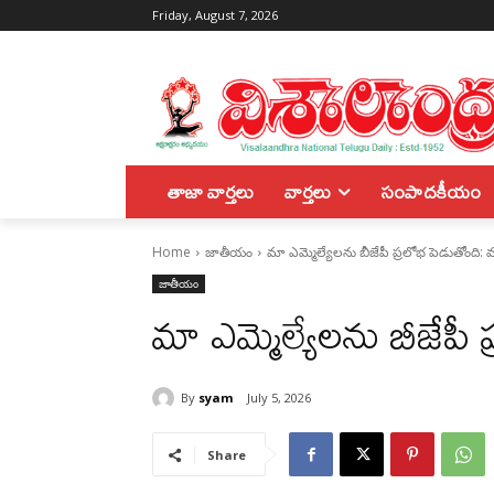
Friday, August 7, 2026
తాజా వార్తలు
వార్తలు
సంపాదకీయం
Home
జాతీయం
మా ఎమ్మెల్యేలను బీజేపీ ప్రలోభ పెడుతోంద
జాతీయం
మా ఎమ్మెల్యేలను బీజేప
By
syam
July 5, 2026
Share