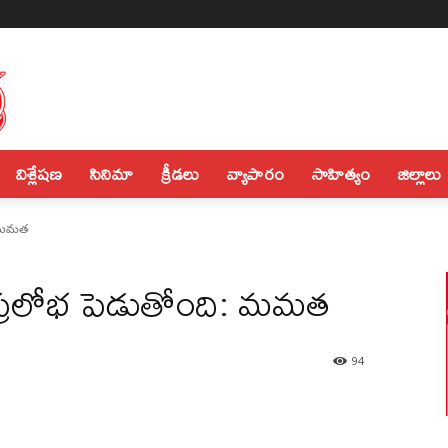
విశ్లేషణ
సినిమా
క్రీడలు
వ్యాపారం
సాహిత్యం
జిల్లాలు
ి: మమత
ీ ప్రలోభ పెడుతోంది: మమత
94