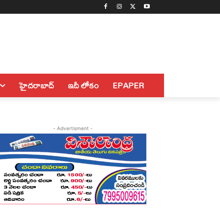
హైదరాబాద్
ఇదీ లోకం
EPAPER
- Advertisment -