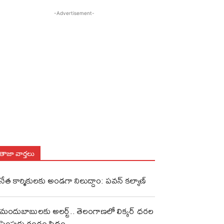
-Advertisement-
తాజా వార్తలు
నేత కార్మికులకు అండగా నిలుద్దాం: పవన్ కల్యాణ్
మందుబాబులకు అలర్ట్.. తెలంగాణలో లిక్కర్ ధరల
పెంపుకు రంగం సిద్ధం