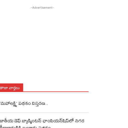
-Advertisement-
తాజా వార్తలు
‘మహాలక్ష్మి‘ పథకం విస్తరణ..
జాతీయ డెఫ్ బ్యాడ్మింటన్ ఛాంపియన్‌షిప్‌లో నగర
క్రీడాకారుడికి బంగారు పతకం