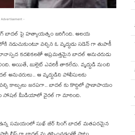
 Advertisement -
ింగ్ బాదల్ పై హత్యాయత్నం జరిగింది. ఆలయ
ోకి నడుచుకుంటూ వచ్చిన ఓ వృద్ధుడు సడెన్ గా తుపాకీ
అనుమానాస్పద కదలికలతో అప్రమత్తమైన బాదల్ అనుచరుడు
ింది. అయితే, బుల్లెట్ ఎవరికీ తాకలేదు. వృద్ధుడి నుంచి
దల్ అనుచరులు.. ఆ వృద్ధుడిని పోలీసులకు
చ్చి కాల్పులు జరపగా.. బాదల్ కు కొద్దిలో ప్రాణాపాయం
ుతం సోషల్ మీడియాలో వైరల్ గా మారింది.
 ఉన్న సమయంలో సుఖ్ బీర్ సింగ్ బాదల్ మతపరమైన
. పార్టీ చీఫ్ గా బాదల్ ను తప్పించడంతో పాటు