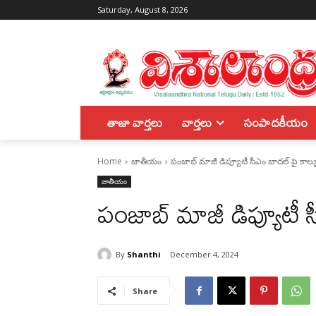
Saturday, August 8, 2026
తాజా వార్తలు
వార్తలు
సంపాదకీయం
Home
జాతీయం
పంజాబ్ మాజీ డిప్యూటీ సీఎం బాదల్ పై కాల్ప
జాతీయం
పంజాబ్ మాజీ డిప్యూటీ స
By
Shanthi
December 4, 2024
Share