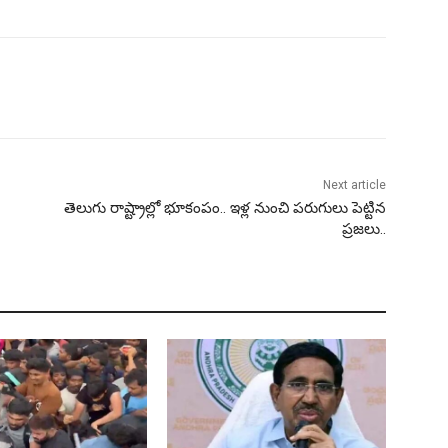
Next article
తెలుగు రాష్ట్రాల్లో భూకంపం.. ఇళ్ల నుంచి పరుగులు పెట్టిన
ప్రజలు..