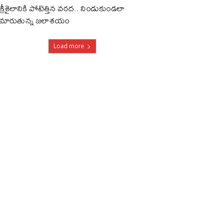
శ్రీశైలానికి పోటెత్తిన వరద.. నిండుకుండలా
మారుతున్న జలాశయం
Load more