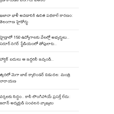
ఖజానా ఖాళీ అవడానికి ఉచిత పథకాలే కారణం:
తెలంగాణ హైకోర్టు
హైడ్రాలో 150 ఉద్యోగాలకు వేలల్లో అభ్యర్థులు..
సరూర్‌నగర్ స్టేడియంలో తోపులాట..
హార్దిక్ బదులు ఆ ఇద్దరినీ ఇవ్వండి..
త్వరలో మెగా జాబ్ క్యాలెండర్ విడుదల: మంత్రి
నారాయణ
చర్చలకు సిద్ధం.. కానీ లొంగిపోయే ప్రసక్తే లేదు:
ఇరాన్ అధ్యక్షుడి సంచలన వ్యాఖ్యలు