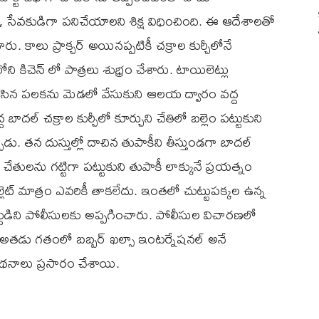
 సేవకుడిగా పనిచేయాలని శిక్ష విధించింది. ఈ ఆదేశాలతో
. కాలు ప్రాక్చర్ అయినప్పటికీ చక్రాల కుర్చీలోనే
చెన్ లో పాత్రలు శుభ్రం చేశారు. టాయిలెట్లు
లు రాసిన పలకను మెడలో వేసుకుని ఆలయ ద్వారం వద్ద
ాదల్ చక్రాల కుర్చీలో కూర్చుని చేతిలో బల్లెం పట్టుకుని
 తన దుస్తుల్లో దాచిన తుపాకీని తీస్తుండగా బాదల్
ేతులను గట్టిగా పట్టుకుని తుపాకీ లాక్కునే ప్రయత్నం
లెట్ మాత్రం ఎవరికీ తాకలేదు. ఇంతలో చుట్టుపక్కల ఉన్న
్ధుడిని పోలీసులకు అప్పగించారు. పోలీసుల విచారణలో
రు. అతడు గతంలో బబ్బర్‌ ఖల్సా ఇంటర్నేషనల్‌ అనే
థనాలు ప్రసారం చేశాయి.