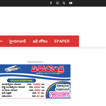
హైదరాబాద్
ఇదీ లోకం
EPAPER
- Advertisment -