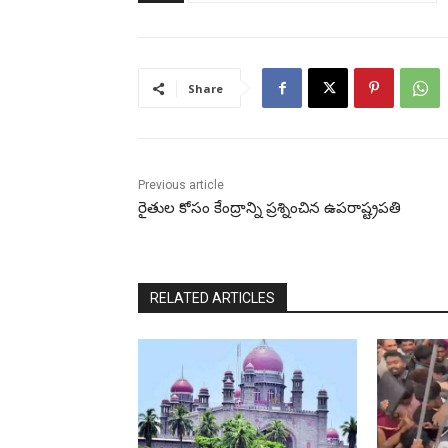
Share
Previous article
రైతుల కోసం కేంద్రాన్ని ప్రశ్నించిన ఉపరాష్ట్రపతి
RELATED ARTICLES