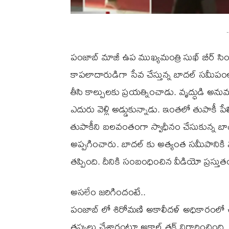
-
పంజాబ్ మాజీ ఉప ముఖ్యమంత్రి సుఖ్ బీర్ స
కాపలాదారుడిగా సేవ చేస్తున్న బాదల్ సమీపంల
తీసి కాల్పులకు ప్రయత్నించాడు. వృద్ధుడి 
ఎదురు వెళ్లి అడ్డుకున్నాడు. ఇంతలో తుపాకీ పేల
తుపాకీని బలవంతంగా స్వాధీనం చేసుకున్న బా
అప్పగించారు. బాదల్ కు అత్యంత సమీపానికి వ
తప్పింది. దీనికి సంబంధించిన వీడియో ప్రస్త
అసలేం జరిగిందంటే..
పంజాబ్ లో శిరోమణి అకాలీదళ్ అధికారంలో
తప్పులు చేశారంటూ అకాల్ తక్త్ నిర్ధారించింది