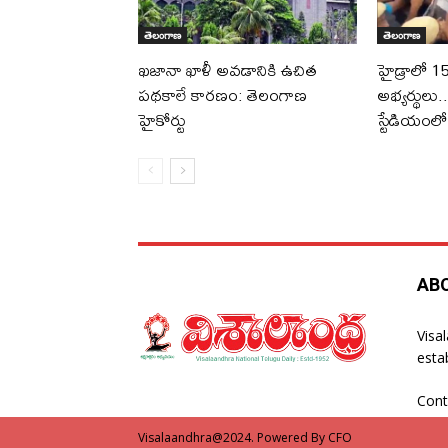
తెలంగాణ
తెలంగాణ
ఖజానా ఖాళీ అవడానికి ఉచిత
హైడ్రాలో 15
పథకాలే కారణం: తెలంగాణ
అభ్యర్థులు
హైకోర్టు
స్టేడియంల
AB
Visa
esta
Cont
Visalaandhra@2024. Powered By CFO