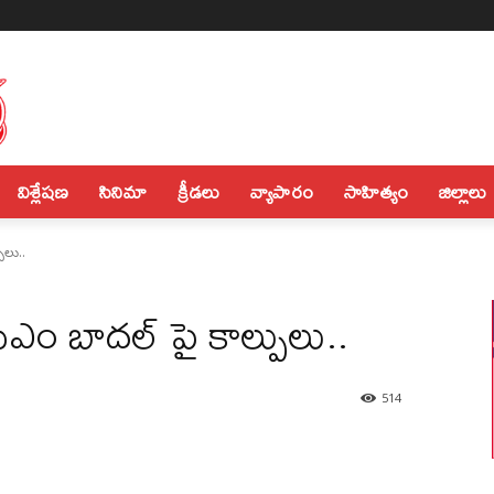
విశ్లేషణ
సినిమా
క్రీడలు
వ్యాపారం
సాహిత్యం
జిల్లాలు
ులు..
ీఎం బాదల్ పై కాల్పులు..
514