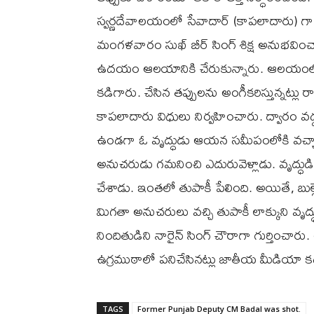
స్వర్ణదేవాలయంలో సేవాదార్ (కాపలాదారు) గా,
మంగళవారం సుఖ్ బీర్ సింగ్ శిక్ష అనుభవించారు
ఉదయం ఆలయానికి చేరుకున్నారు. ఆలయంలోని కి
కడిగారు. చేసిన తప్పులను అంగీకరిస్తున్నట్
కాపలాదారు విధులు నిర్వహించారు. ద్వారం వద్ద బ
ఉండగా ఓ వృద్ధుడు ఆయన సమీపంలోకి వచ్చాడు.
అనుచరుడు గమనించి ఎదురువెళ్లాడు. వృద్ధుడి చ
చేశాడు. ఇంతలో తుపాకీ పేలింది. అయితే, బుల్
మిగతా అనుచరులు వచ్చి తుపాకీ లాక్కుని వృద
నిందితుడిని నారైన్‌ సింగ్‌ చౌరాగా గుర్తించా
ఉగ్రముఠాలో పనిచేసినట్లు జాతీయ మీడియా క
TAGS
Former Punjab Deputy CM Badal was shot.