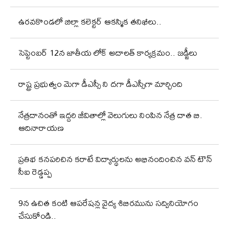
ఉరవకొండలో జిల్లా కలెక్టర్ ఆకస్మిక తనిఖీలు..
సెప్టెంబర్ 12న జాతీయ లోక్ అదాలత్ కార్యక్రమం.. జడ్జీలు
రాష్ట్ర ప్రభుత్వం మెగా డీఎస్సీ ని దగా డీఎస్సీగా మార్చింది
నేత్రదానంతో ఇద్దరి జీవితాల్లో వెలుగులు నింపిన నేత్ర దాత బి.
ఆదినారాయణ
ప్రతిభ కనపరిచిన కరాటే విద్యార్థులను అభినందించిన వన్ టౌన్
సీఐ రెడ్డప్ప
9న ఉచిత కంటి ఆపరేషన్ల వైద్య శిబిరమును సద్వినియోగం
చేసుకోండి..