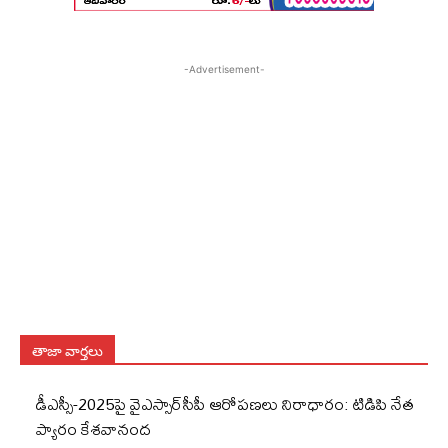
-Advertisement-
తాజా వార్తలు
డీఎస్సీ-2025పై వైఎస్సార్‌సీపీ ఆరోపణలు నిరాధారం: టిడిపి నేత
ప్యారం కేశవానంద