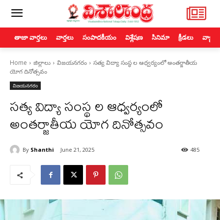
తాజా వార్తలు
వార్తలు
సంపాదకీయం
విశ్లేషణ
సినిమా
క్రీడలు
వ్యాపా
Home
జిల్లాలు
విజయనగరం
సత్య విద్యా సంస్థ ల ఆధ్వర్యంలో అంతర్జాతీయ
యోగ దినోత్సవం
విజయనగరం
సత్య విద్యా సంస్థ ల ఆధ్వర్యంలో
అంతర్జాతీయ యోగ దినోత్సవం
By
Shanthi
June 21, 2025
485