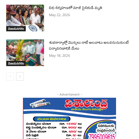
విధి నిర్వహణలో మాజీ సైనికుడి మృతి
May 22, 2026
విజయనగరం
శుభకార్యాల్లో మొక్కలు నాటే అలవాటు అలవరుచుకుంటే
పర్యావరణానికి మేలు
May 18, 2026
విజయనగరం
- Advertisment -