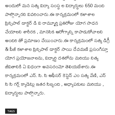
అందులో మన సత్య విద్యా సంస్థ ల విద్యార్థులు 650 మంది
పాల్గొన్నారని వివరించారు.ఈ కార్యక్రమంలో కళాశాల
ప్రిన్సిపాల్ డాక్టర్ డి వి రామ్మూర్తి ప్రతిరోజు యోగ సాధన
చేయాలని శారీరక , మానసిక ఆరోగ్యాన్ని కాపాడుకోవాలని
అందిరి తో ప్రమాణం చేయించారు.ఈ కార్యక్రమంలో సత్య డిగ్రీ
& పీజీ కళాశాల ప్రిన్సిపాల్ డాక్టర్ సాయి దేవమణి ప్రసంగిస్తూ
యోగ ప్రయోజనాలను, విద్యార్థి దశలోను మరియు నిత్య
జీవితానికి ఏ విధంగా అవసరంమో తెలియజేశారు.ఈ
కార్యక్రమంలో ఎన్. సి. సి ఆఫీసర్ కెప్టెన్ ఎం సత్య వేణి, ఎన్
సి సి గర్ల్ క్యాడెట్లు ఇతర సిబ్బంది , అధ్యాపకులు మరియు ,
విద్యార్థులు పాల్గొన్నారు.
TAGS