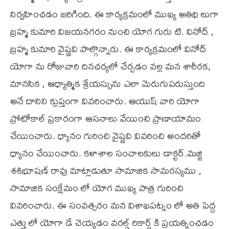
నిర్వహించడం జరిగింది. ఈ కార్యక్రమంలో ముఖ్య అతిథి లుగా
బ్రహ్మ కుమారి విజయనగరం నుంచి యోగ గురు టి. వినోద్ ,
బ్రహ్మ కుమారి వైష్ణవి పాల్గొన్నారు. ఈ కార్యక్రమంలో వినోద్
యోగా ను రోజువారి దినచర్యలో చేర్చడం వల్ల మన శారీరక,
మానసిక , ఆధ్యాత్మిక శ్రేయస్సును ఎలా మెరుగుపరుస్తుంది
అనే దానిని క్లుప్తంగా వివరించారు. ఆయుష్ వారి యోగా
ప్రోటోకాల్ ప్రకారంగా ఆసనాలు వేయించి ప్రాణాయామం
చేయించారు. ధ్యానం గురించి వైష్ణవి వివరించి అందరితో
ధ్యానం చేయించారు. కళాశాల సంచాలకులు డాక్టర్.మజ్జి
శశిభూషణ్ రావు మాట్లాడుతూ సామాజిక సామరస్యము ,
సామాజిక సంక్షేమం లో యోగ ముఖ్య పాత్ర గురించి
వివరించారు. ఈ సంవత్సరం మన విశాఖపట్నం లో అతి పెద్ద
ఎత్తు లో యోగా డే చెయ్యడం వరల్డ్ రికార్డ్ కి ప్రయత్నించడం