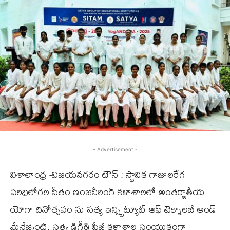
- Advertisement -
విశాలాంధ్ర -విజయనగరం టౌన్ : స్థానిక గాజులరేగ
పరిధిలోగల సీతం ఇంజనీరింగ్ కళాశాలలో అంతర్జాతీయ
యోగా దినోత్సవం ను సత్య ఇన్స్టిట్యూట్ ఆఫ్ టెక్నాలజీ అండ్
మేనేజ్మెంట్, సత్య డిగ్రీ& పీజీ కళాశాల సంయుక్తంగా