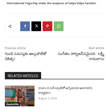
International Yoga Day under the auspices of Satya Vidya Sanstha
Previous article
Next article
గుండె స‌మ‌స్య‌కు ఆల్క‌హాల్‌తో
సంగీతం సార్వజనీనమైనది : లక్ష్మీ
చికిత్స‌!
రామదాసు
RELATED ARTICLES
రాజాం ది సన్ స్కూల్‌లో అగ్నిమాపక అవగాహన
కార్యక్రమం
August 5, 2026
విజయనగరం