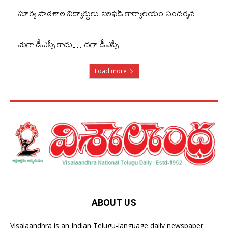
సూర్య పాఠశాల విద్యార్థులు సెరిఫెడ్ కార్యాలయం సందర్శన
మెగా డీఎస్సీ కాదు… దగా డీఎస్సీ
Load more
ABOUT US
Visalaandhra is an Indian Telugu-language daily newspaper