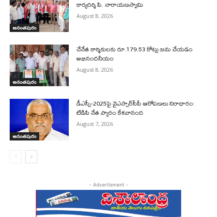
కార్యదర్శి పి. నారాయణస్వామి
August 8, 2026
అనంతపురం
చేనేత కార్మికులకు రూ.179.53 కోట్లు జమ చేయడం
అభినందనీయం
August 8, 2026
అనంతపురం
డీఎస్సీ-2025పై వైఎస్సార్‌సీపీ ఆరోపణలు నిరాధారం:
టిడిపి నేత ప్యారం కేశవానంద
August 7, 2026
అనంతపురం
- Advertisment -