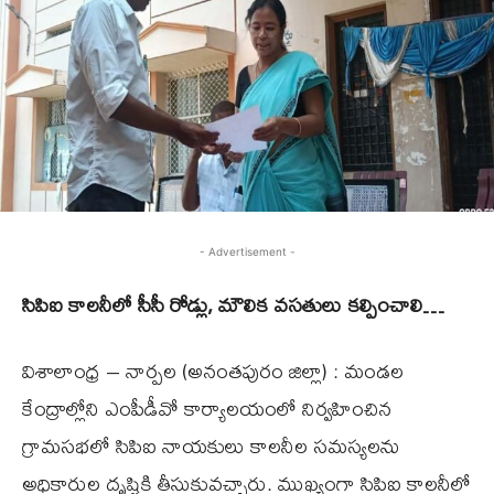
- Advertisement -
సిపిఐ కాలనీలో సీసీ రోడ్లు, మౌలిక వసతులు కల్పించాలి…
విశాలాంధ్ర – నార్పల (అనంతపురం జిల్లా) : మండల
కేంద్రాల్లోని ఎంపీడీవో కార్యాలయంలో నిర్వహించిన
గ్రామసభలో సిపిఐ నాయకులు కాలనీల సమస్యలను
అధికారుల దృష్టికి తీసుకువచ్చారు. ముఖ్యంగా సిపిఐ కాలనీలో