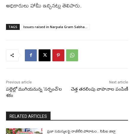
అధికారులు హామీ ఇచ్చినట్లు తెలిపారు.
TAGS
Issues raised in Narpala Gram Sabha...
Previous article
Next article
పల్లెల్లో ముగియనున్న ‘సర్పంచ్’ల
చెత్త తరలింపు వాహనాల పంపిణీ
శకం
RELATED ARTICLES
ప్రజా సమస్యలపై రాజీలేని పోరాటం.. సిపిఐ జిల్లా