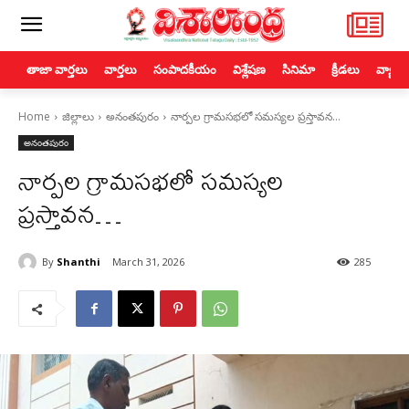
తాజా వార్తలు
వార్తలు
సంపాదకీయం
విశ్లేషణ
సినిమా
క్రీడలు
వ్యాపా
Home
జిల్లాలు
అనంతపురం
నార్పల గ్రామసభలో సమస్యల ప్రస్తావన…
అనంతపురం
నార్పల గ్రామసభలో సమస్యల
ప్రస్తావన…
By
Shanthi
March 31, 2026
285