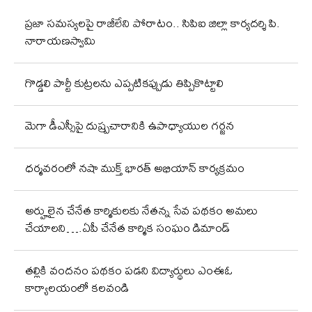
ప్రజా సమస్యలపై రాజీలేని పోరాటం.. సిపిఐ జిల్లా కార్యదర్శి పి.
నారాయణస్వామి
గొడ్డలి పార్టీ కుట్రలను ఎప్పటికప్పుడు తిప్పికొట్టాలి
మెగా డీఎస్సీపై దుష్ప్రచారానికి ఉపాధ్యాయుల గర్జన
ధర్మవరంలో నషా ముక్త్ భారత్ అభియాన్ కార్యక్రమం
అర్హులైన చేనేత కార్మికులకు నేతన్న సేవ పథకం అమలు
చేయాలని….ఏపీ చేనేత కార్మిక సంఘం డిమాండ్
తల్లికి వందనం పథకం పడని విద్యార్థులు ఎంఈఓ
కార్యాలయంలో కలవండి