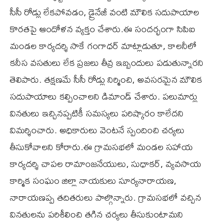
సీసీ రోడ్లు లేకపోవడం, డ్రైనేజీ వంటి మౌలిక సదుపాయాల
కొరతపై ఆందోళన వ్యక్తం చేశారు.ఈ సందర్భంగా సిపిఐ
మండల కార్యదర్శి సాకే గంగాధర్ మాట్లాడుతూ, కాలనీలో
కనీస వసతులు లేక ప్రజలు తీవ్ర ఇబ్బందులు పడుతున్నారని
తెలిపారు. తక్షణమే సీసీ రోడ్లు నిర్మించి, అవసరమైన మౌలిక
సదుపాయాలు కల్పించాలని డిమాండ్ చేశారు. పలుమార్లు
వినతులు ఇచ్చినప్పటికీ సమస్యలు పరిష్కారం కాలేదని
విమర్శించారు. అధికారులు వెంటనే స్పందించి చర్యలు
తీసుకోవాలని కోరారు.ఈ గ్రామసభలో మండల సహాయ
కార్యదర్శి చాపల రామాంజనేయులు, సుధాకర్, వ్యవసాయ
కార్మిక సంఘం జిల్లా నాయకులు సూర్యనారాయణ,
నారాయణప్ప తదితరులు పాల్గొన్నారు. గ్రామసభలో వచ్చిన
వినతులను పరిశీలించి తగిన చర్యలు తీసుకుంటామని