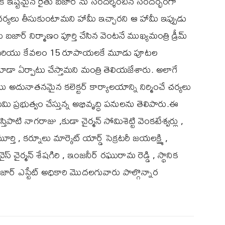
కి ఇష్టమైన రైతు బజార్ ను సందర్శించిన సందర్భంగా
చర్యలు తీసుకుంటామని హామీ ఇచ్చారని ఆ హామీ ఇప్పుడు
బజార్ నిర్మాణం పూర్తి చేసిన వెంటనే ముఖ్యమంత్రి డ్రీమ్
మైన మరియు కేవలం 15 రూపాయలకే మూడు పూటల
కూడా ఏర్పాటు చేస్తామని మంత్రి తెలియజేశారు. అలాగే
ు అదునాతనమైన కలెక్టర్ కార్యాలయాన్ని నిర్మించే చర్యలు
ి ప్రభుత్వం చేస్తున్న అభివృద్ధి పనులను తెలిపారు.ఈ
ిపాటి నాగరాజు ,కుడా చైర్మన్ సోమిశెట్టి వెంకటేశ్వర్లు ,
ర్తి , కర్నూలు మార్కెట్ యార్డ్ సెక్రటరీ జయలక్ష్మి ,
ైస్ చైర్మన్ శేషగిరి , ఇంజనీర్ రఘురామ రెడ్డి , స్థానిక
 బజార్ ఎస్టేట్ అధికారి మొదలగువారు పాల్గొన్నార