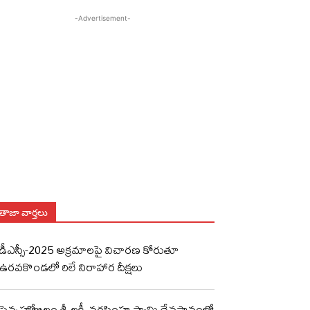
-Advertisement-
తాజా వార్తలు
డీఎస్సీ-2025 అక్రమాలపై విచారణ కోరుతూ
ఉరవకొండలో రిలే నిరాహార దీక్షలు
పెన్నహోబిలం శ్రీ లక్ష్మీ నరసింహ స్వామి దేవస్థానంలో