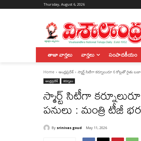
Thursday, August 6, 2026
తాజా వార్తలు
వార్తలు
సంపాదకీయం
Home
ఆంధ్రప్రదేశ్
స్మార్ట్ సిటీగా కర్నూలురూ 6 కోట్లతో రైతు బజా
ఆంధ్రప్రదేశ్
కర్నూలు
స్మార్ట్ సిటీగా కర్నూలుర
పనులు : మంత్రి టీజీ భరత
By
srinivas goud
May 11, 2026