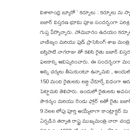
విశాలాంధ్ర బ్యూరో ` కర్నూలు : కర్నూలు ను స్మా
బజార్ విస్తరణ భూమి పూజ సందర్భంగా పరిశ్రమల
గుప్త పేర్కొన్నారు. సోమవారం ఉదయం కర్నూలు
వాణిజ్యం మరియు ఫుడ్ ప్రాసెసింగ్ శాఖ మంత్రి 
బస్తిపాటి నాగరాజు తో కలిసి రైతు బజార్ వ
ఫలకాన్ని ఆవిష్కరించారు. ఈ సందర్భంగా మంత్రి
అన్ని చర్యలు తీసుకుంటూ ఉన్నామని , అందులో
150 మంది రైతులకు లబ్ధి చేకూర్చే విధంగా 
పెట్టామని తెలిపారు. ఇందులో రైతులకు అవసరమైన నీరు
సౌకర్యం మరియు రెండు ఫ్లోర్ లతో రైతు బజ
9 నెలల లోపు పూర్తి అయ్యేలాగా కాంట్రాక్టర్ 
ఏర్పడిన తర్వాత రాష్ట్ర ముఖ్యమంత్రి నారా 