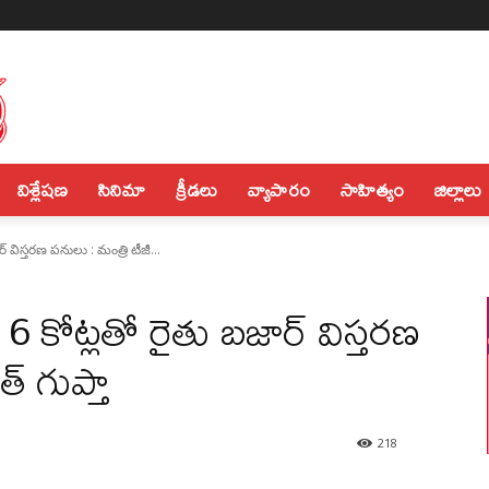
విశ్లేషణ
సినిమా
క్రీడలు
వ్యాపారం
సాహిత్యం
జిల్లాలు
ర్ విస్తరణ పనులు : మంత్రి టీజీ...
ూ 6 కోట్లతో రైతు బజార్ విస్తరణ
్ గుప్తా
218