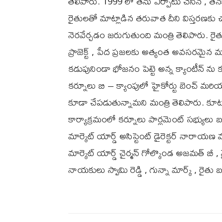
తెలిపారు. 1999 లో తను ఏర్పాటు చేసిన , తన
రైతులతో మాట్లాడిన తరువాత దీని విస్తరణకు 
నెరవేర్చడం జరుగుతుంది మంత్రి తెలిపారు. రైతు 
ప్రాజెక్ట్ , పేద ప్రజలకు అత్యంత అవసర
కడుపునిండా భోజనం పెట్టె అన్న క్యాంటీన్ ను 
కర్నూలు బి – క్యాంపులో హైకోర్టు బెంచ్ మరియ
కూడా చేపడుతున్నామని మంత్రి తెలిపారు. కూటమ
కార్యాక్రమంలో కర్నూలు పార్లమెంట్ సభ్యులు బస్త
మార్కెట్ యార్డ్ అసిస్టెంట్ డైరెక్టర్ నారాయణ మూ
మార్కెట్ యార్డ్ చైర్మన్ గోల్కొండ అజమత్ బీ , వ
నాయకులు స్వామి రెడ్డి , గున్నా మార్క్ , రైతు