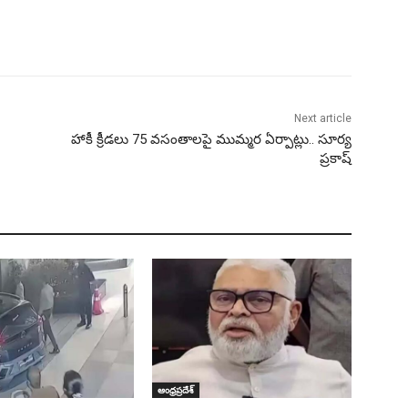
Next article
హాకీ క్రీడలు 75 వసంతాలపై ముమ్మర ఏర్పాట్లు.. సూర్య
ప్రకాష్
ఆంధ్రప్రదేశ్