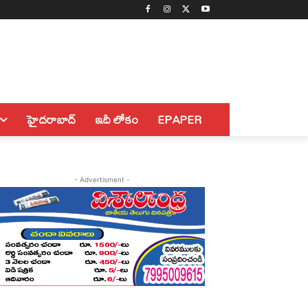
హైదరాబాద్
ఇదీ లోకం
EPAPER
- Advertisment -