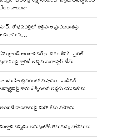
వేలం వాయిదా
హెచ్. శోధనపల్లిలో తల్లిపాల ప్రాముఖ్యతపై
అవగాహన…
ఏపీ బ్రాండ్ అంబాసిడర్‌గా చిరంజీవి?.. వైరల్
ప్రచారంపై క్లారిటీ ఇచ్చిన మెగాస్టార్ టీమ్
రాజమహేంద్రవరంలో విషాదం.. మెడికల్
విద్యార్థినిపై కారు ఎక్కించిన ఇద్దరు యువకులు
అంబటి రాంబాబుపై మరో కేసు నమోదు
మల్లాది విష్ణును అదుపులోకి తీసుకున్న పోలీసులు