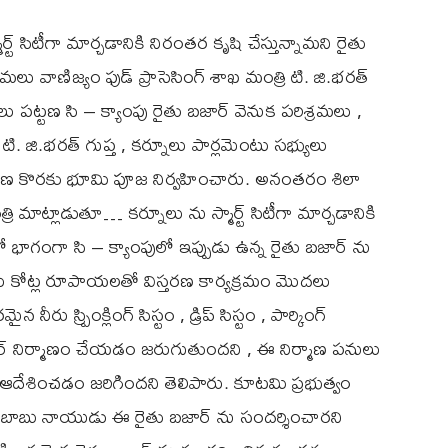
ర్ట్ సిటీగా మార్చడానికి నిరంతర కృషి చేస్తున్నామని రైతు
ు వాణిజ్యం ఫుడ్ ప్రాసెసింగ్ శాఖ మంత్రి టి. జి.భరత్
 పట్టణ సి – క్యాంపు రైతు బజార్ వెనుక పరిశ్రమలు ,
టి. జి.భరత్ గుప్త , కర్నూలు పార్లమెంటు సభ్యులు
ిస్తరణ కొరకు భూమి పూజ నిర్వహించారు. అనంతరం శిలా
 మాట్లాడుతూ… కర్నూలు ను స్మార్ట్ సిటీగా మార్చడానికి
 భాగంగా సి – క్యాంపులో ఇప్పుడు ఉన్న రైతు బజార్ ను
ఆరు కోట్ల రూపాయలతో విస్తరణ కార్యక్రమం మొదలు
 స్ప్రింక్లింగ్ సిస్టం , డ్రిప్ సిస్టం , పార్కింగ్
ార్ నిర్మాణం చేయడం జరుగుతుందని , ఈ నిర్మాణ పనులు
ను ఆదేశించడం జరిగిందని తెలిపారు. కూటమి ప్రభుత్వం
చంద్రబాబు నాయుడు ఈ రైతు బజార్ ను సందర్శించారని