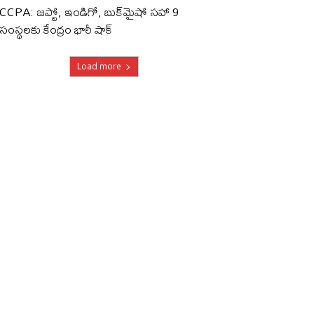
CCPA: జప్టో, ఇండిగో, బుక్‌మైషో సహా 9
సంస్థలకు కేంద్రం భారీ షాక్
Load more