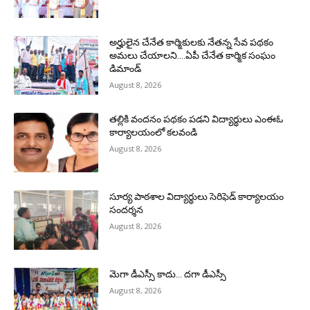
అర్హులైన చేనేత కార్మికులకు నేతన్న సేవ పథకం
అమలు చేయాలని….ఏపీ చేనేత కార్మిక సంఘం
డిమాండ్
August 8, 2026
తల్లికి వందనం పథకం పడని విద్యార్థులు ఎంఈఓ
కార్యాలయంలో కలవండి
August 8, 2026
సూర్య పాఠశాల విద్యార్థులు సెరిఫెడ్ కార్యాలయం
సందర్శన
August 8, 2026
మెగా డీఎస్సీ కాదు… దగా డీఎస్సీ
August 8, 2026