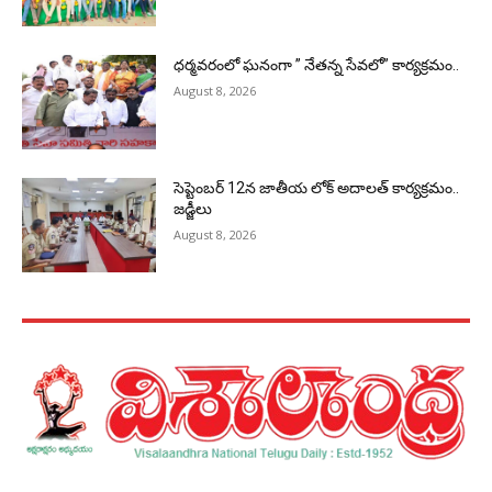
ధర్మవరంలో ఘనంగా ” నేతన్న సేవలో” కార్యక్రమం..
August 8, 2026
సెప్టెంబర్ 12న జాతీయ లోక్ అదాలత్ కార్యక్రమం..
జడ్జీలు
August 8, 2026