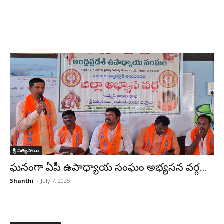
శ్రీ సత్యసాయి
ఘనంగా ఏపీ ఉపాధ్యాయ సంఘం అభ్యసన వర్గ…
Shanthi
-
July 7, 2025