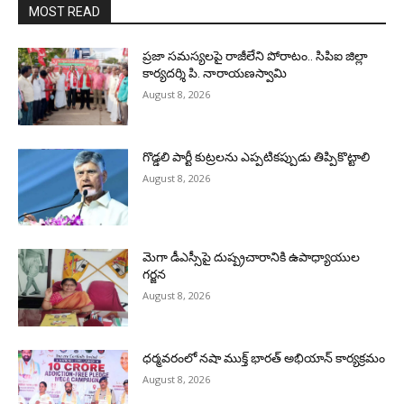
MOST READ
ప్రజా సమస్యలపై రాజీలేని పోరాటం.. సిపిఐ జిల్లా
కార్యదర్శి పి. నారాయణస్వామి
August 8, 2026
గొడ్డలి పార్టీ కుట్రలను ఎప్పటికప్పుడు తిప్పికొట్టాలి
August 8, 2026
మెగా డీఎస్సీపై దుష్ప్రచారానికి ఉపాధ్యాయుల
గర్జన
August 8, 2026
ధర్మవరంలో నషా ముక్త్ భారత్ అభియాన్ కార్యక్రమం
August 8, 2026