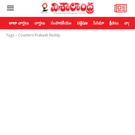
తాజా వార్తలు
వార్తలు
సంపాదకీయం
విశ్లేషణ
సినిమా
క్రీడలు
వ్యాపా
Tags
Counters Prakash Reddy.