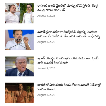
రాహుల్‌ గాంధీ వైఖరిలో మార్పు కనిపిస్తోంది.. కేంద్ర
మంత్రి రిజిజు కామెంట్‌
August 8, 2026
మూడేళ్లుగా మహిళా రిజర్వేషన్ చట్టాన్ని ఎందుకు
అమలు చేయలేదు?.. కేంద్రానికి రాహుల్‌ గాంధీ ప్రశ్న
August 8, 2026
ఇరాన్‌ యుద్ధం నుంచి ఇక బయటపడుదాం.. ట్రంప్‌
టాప్‌ జనరల్‌ కీలక సలహా
August 8, 2026
భారత్‌లో విడుదలకు రెండు రోజుల ముందే విదేశాల్లో
‘రామాయణం‘..
August 8, 2026