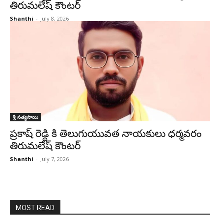
తిరుమలేష్ కౌంటర్
Shanthi
-
July 8, 2026
శ్రీ సత్యసాయి
ప్రకాష్ రెడ్ది కి తెలుగుయువత నాయకులు ధర్మవరం
తిరుమలేష్ కౌంటర్
Shanthi
-
July 7, 2026
MOST READ