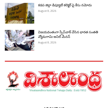
కడప జిల్లా డిప్యూటీ కలెక్టర్ పై కేసు నమోదు
August 8, 2026
విజయవంతంగా స్పేస్‌వాక్‌ చేసిన భారత సంతతి
వ్యోమగామి అనిల్‌ మేనన్
August 8, 2026