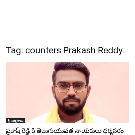
Tag:
counters Prakash Reddy.
శ్రీ సత్యసాయి
ప్రకాష్ రెడ్ది కి తెలుగుయువత నాయకులు ధర్మవరం