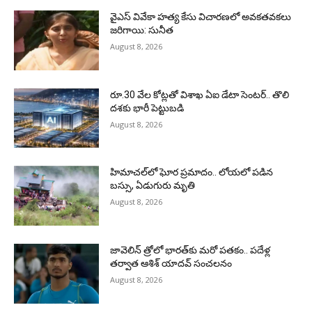
వైఎస్ వివేకా హత్య కేసు విచారణలో అవకతవకలు
జరిగాయి: సునీత
August 8, 2026
రూ.30 వేల కోట్లతో విశాఖ ఏఐ డేటా సెంటర్‌.. తొలి
దశకు భారీ పెట్టుబడి
August 8, 2026
హిమాచల్‌లో ఘోర ప్రమాదం.. లోయలో పడిన
బస్సు, ఏడుగురు మృతి
August 8, 2026
జావెలిన్‌ త్రోలో భారత్‌కు మరో పతకం.. పదేళ్ల
తర్వాత ఆశిశ్‌ యాదవ్‌ సంచలనం
August 8, 2026