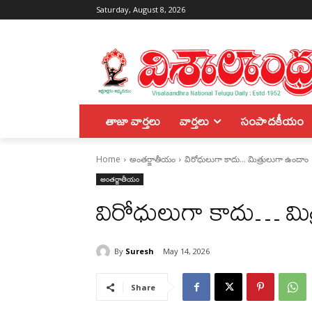
Saturday, August 8, 2026
తాజా వార్తలు
వార్తలు
సంపాదకీయం
Home
అంతర్జాతీయం
విరోధులుగా కాదు… మిత్రులుగా ఉందాం
అంతర్జాతీయం
విరోధులుగా కాదు… మి
By
Suresh
May 14, 2026
Share