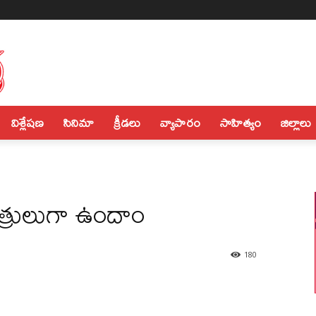
విశ్లేషణ
సినిమా
క్రీడలు
వ్యాపారం
సాహిత్యం
జిల్లాలు
త్రులుగా ఉందాం
180