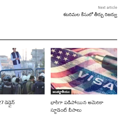
Next article
శబరిమల కేసులో తీర్పు రిజర్వు
అంతర్జాతీయం
 డెడ్లైన్
భారీగా పడిపోయిన అమెరికా
స్టూడెంట్ వీసాలు