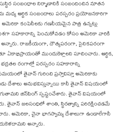
్మక సుస్థిర సంబంధాల నిర్మాణానికి సంబందించిన నూతన
రు. తమ మధ్య ఆర్థిక సంబందాలు పరస్పరం ప్రయోజనకారిగా
ో అమెరికా కంపెనీలకు గణనీయమైన పాత్ర ఉన్నట్లు
ే దిశగా సహకారాన్ని పెంచుకోవడం కోసం అమెరికా వారికి
గ్ అన్నారు. రాజకీయంగా, దౌత్యపరంగా, సైనికపరంగా
 ఏకాభిప్రాయంతో ముందుకెళ్లాలని సూచించారు. ఆర్థిక,
ి భద్రతల రంగాల్లో పరస్పరం సహకారాన్ని
యంలో తైవాన్ గురించి ప్రస్తావిస్తూ అమెరికాకు
ని రెండు దేశాలు అనుభవిస్తున్నాయి కానీ తైవాన్ విషయంలో
దిగుతామని జిన్‌పింగ్ స్పష్టంచేశారు. తైవాన్ విషయంలో
రు. తైవాన్ జలసంధిలో శాంతి, స్థిరత్వాన్ని పరిరక్షించడమే
చారు. అమెరికా, చైనా భాగస్వామ్య దేశాలుగా ఉండాలేగానీ
ుందుకెళదామని అన్నారు.