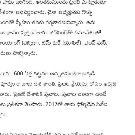
టల పాటు జరిగింది. అంతకుముందు ట్రంప్ మాట్లాడుతూ
ావేశంగా అభివర్ణించారు. చైనా అధ్యక్షు&ని గొప్ప
్‌పింగ్‌తో స్నేహం తనకు గర్వకారణమన్నారు. తమ
వం వ్యక్తంచేశారు. జిన్‌పింగ్‌తో సమావేశంలో
్ హుయాంగ్ (ఎన్విడా), టిమ్ కుక్ (యాపిల్), ఎలన్ మస్క్
దితరులు పాల్గొన్నారు.
ర్శించారు. 600 ఏళ్ల కట్టడం అద్భుతమంటూ అక్కడి
. పూర్వం రాజులు దేశ శాంతి, ప్రజల శ్రేయస్సు కోసం అక్కడ
ంచారు. ‘ప్రజలే దేశానికి పునాది.. పునాది బలంగా ఉంటే
 ప్రతీకగా తెలిపారు. 2017లో తాను ఫోర్బిడెన్ సిటీని
ారు.
ికర విషయం వెలుగులోకి వచ్చింది.విదేశాంగ మంత్రి