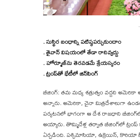
-
. సుస్థిర బంధాన్ని పటిష్ఠపర్చుకుందాం
. తైవాన్ విషయంలో తేడా రానివ్వద్దు
. హోర్మూజ్‌ను తెరవడమే శ్రేయస్కరం
. ట్రంప్‌తో భేటీలో జిన్‌పింగ్
బీజింగ్: తమ మధ్య శత్రుత్వం వద్దని అమెరికా అధ్య
అన్నారు. అమెరికా, చైనా మిత్రదేశాలుగా ఉండ
పర్యటనలో భాగంగా ఆ దేశ రాజధాని బీజింగ్‌లోని 
అయ్యారు. తొమ్మిదేళ్ల తర్వాత బీజింగ్‌లో ట్ర
ఏర్పడింది. పశ్చిమాసియా, ఉక్రెయిన్, కొరియ