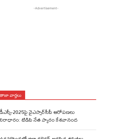
-Advertisement-
తాజా వార్తలు
డీఎస్సీ-2025పై వైఎస్సార్‌సీపీ ఆరోపణలు
నిరాధారం: టిడిపి నేత ప్యారం కేశవానంద
ఉరవకొండలో జిల్లా కలెక్టర్ ఆకస్మిక తనిఖీలు..