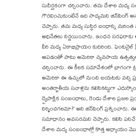
సుదీర్ఘకంగా చర్చించారు. తమ దేశాల మధ్య స
గౌరవించుకుంటేనే ఇది సాధ్యమని జిన్‌పింగ్ అన్
చెప్పారు. తమ మధ్య సుస్థిర బంధాన్ని మరింత 
అధినేతలు నిర్ణయించారు. ఇంధన సరఫరాకు
వీరి మధ్య ఏకాభిప్రాయం కుదిరింది. ఫెంటనైల్ ప్
ఆపడంతో పాటు అమెరికా వ్యవసాయ ఉత్పత్తుల
చర్చించారు. ఈ కీలక సమావేశంలో భాగంగా ట్రంప్
అమెరికా ఈ ఉచ్చులో నుంచి బయటకు వచ్చి ప్ర
అంతర్జాతీయ సవాళ్లను కలిసికట్టుగా ఎదుర్
ద్వైపాక్షిక సంబంధాలు, రెండు దేశాల ప్రజల 
నిర్మించగలమా?’ అని జిన్‌పింగ్ ప్రశ్నించారు
సమాధానం అవసరమని చెప్పారు. కలిసి పనిచేసేం
దేశాల మద్య సంబంధాల్లో కొత్త అధ్యాయం మొద