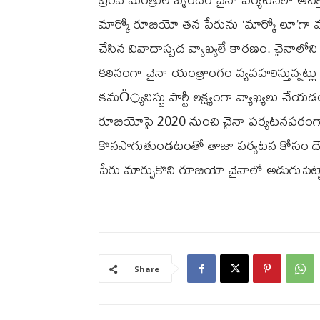
మార్కో రూబియో తన పేరును ‘మార్కో లూ’గా మ
చేసిన వివాదాస్పద వ్యాఖ్యలే కారణం. చైనాలోన
కఠినంగా చైనా యంత్రాంగం వ్యవహరిస్తున్నట్ల
కమÖ్యనిస్టు పార్టీ లక్ష్యంగా వ్యాఖ్యలు చేయ
రూబియోపై 2020 నుంచి చైనా పర్యటనపరంగా న
కొనసాగుతుండటంతో తాజా పర్యటన కోసం దౌ
పేరు మార్చుకొని రూబియో చైనాలో అడుగుపెట్
Share