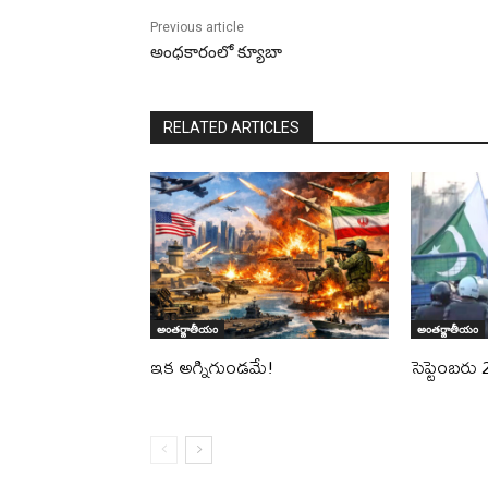
Previous article
అంధకారంలో క్యూబా
RELATED ARTICLES
అంతర్జాతీయం
అంతర్జాతీయం
ఇక అగ్నిగుండమే!
సెప్టెంబరు 27