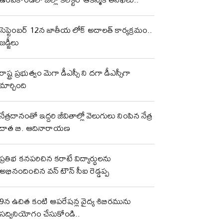
సెప్టెంబర్ 12న జాతీయ లోక్ అదాలత్ కార్యక్రమం..
జడ్జీలు
రాష్ట్ర ప్రభుత్వం మెగా డీఎస్సీ ని దగా డీఎస్సీగా
మార్చింది
నేత్రదానంతో ఇద్దరి జీవితాల్లో వెలుగులు నింపిన నేత్ర
దాత బి. ఆదినారాయణ
ప్రతిభ కనపరిచిన కరాటే విద్యార్థులను
అభినందించిన వన్ టౌన్ సీఐ రెడ్డప్ప
9న ఉచిత కంటి ఆపరేషన్ల వైద్య శిబిరమును
సద్వినియోగం చేసుకోండి..