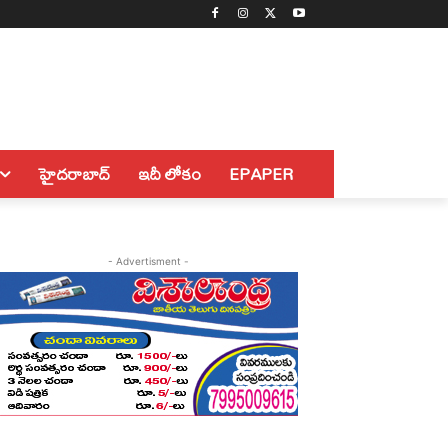
హైదరాబాద్
ఇదీ లోకం
EPAPER
- Advertisment -