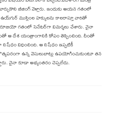
ార్చుకొని బీజింగ్ వెళ్లారు. ఇందుకు ఆయన గతంలో
ి ఉయ్‌గుర్ ముస్లింల హక్కులను కాలరాస్తూ వారితో
ు రూబియో గతంలో సెనేటర్‌గా విమర్శలు చేశారు. చైనా
డంతో ఆ దేశ యంత్రాంగానికి కోపం తెప్పించింది. దీంతో
ిషేధం విధించింది. ఆ నిషేధం ఇప్పటికీ
త్యపరంగా ఉన్న వెసులుబాట్లు ఉపయోగించుకుంటూ తన
టారు. చైనా కూడా అభ్యంతరం చెప్పలేదు.