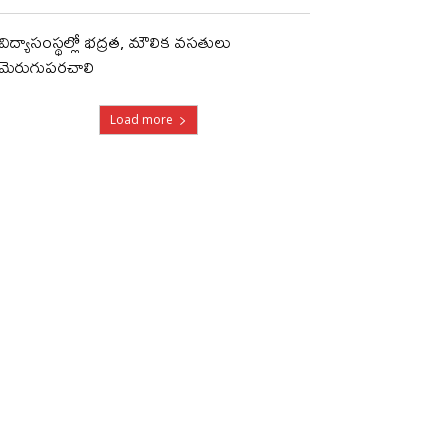
విద్యాసంస్థల్లో భద్రత, మౌలిక వసతులు
మెరుగుపరచాలి
Load more