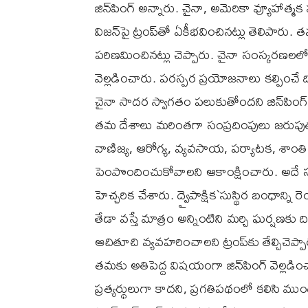
జిన్‌పింగ్ అన్నారు. చైనా, అమెరికా వ్యూహాత
విజన్‌పై ట్రంప్‌తో ఏకీభవించినట్లు తెలిపా
పరిణమించినట్లు చెప్పారు. చైనా సంస్కరణలల
వెల్లడించారు. పరస్పర ప్రయోజనాలు కల్పించ
చైనా సాదర స్వాగతం పలుకుతోందని జిన్‌పిం
తమ దేశాలు మరింతగా సంప్రదింపులు జరుపుతూ
వాణిజ్య, ఆరోగ్య, వ్యవసాయ, పర్యాటక, శాంత
పెంపొందించుకోవాలని ఆకాంక్షించారు. అదే సమ
హెచ్చరిక చేశారు. ద్వైపాక్షిక`సుస్థిర బంధాన్
తేడా వస్తే మాత్రం అన్నింటిని మర్చి ఘర్షణకు 
ఆచితూచి వ్యవహరించాలని ట్రంప్‌కు తేల్చిచెప్పా
తమకు అతిపెద్ద విషయంగా జిన్‌పింగ్ వెల్లడిం
ప్రత్యర్థులుగా కాదని, ప్రగతిపథంలో కలిసి మ