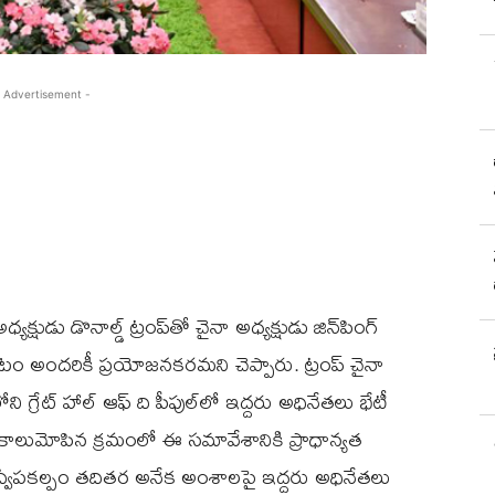
 Advertisement -
క్షుడు డొనాల్డ్ ట్రంప్‌తో చైనా అధ్యక్షుడు జిన్‌పింగ్
టం అందరికీ ప్రయోజనకరమని చెప్పారు. ట్రంప్ చైనా
గ్రేట్ హాల్ ఆఫ్ ది పీపుల్‌లో ఇద్దరు అధినేతలు భేటీ
ంప్ కాలుమోపిన క్రమంలో ఈ సమావేశానికి ప్రాధాన్యత
ా ద్వీపకల్పం తదితర అనేక అంశాలపై ఇద్దరు అధినేతలు