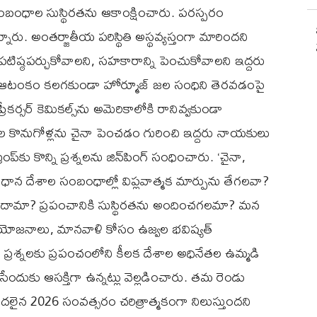
ంబంధాల సుస్థిరతను ఆకాంక్షించారు. పరస్పరం
నారు. అంతర్జాతీయ పరిస్థితి అస్థవ్యస్తంగా మారిందని
పటిష్ఠపర్చుకోవాలని, సహకారాన్ని పెంచుకోవాలని ఇద్దరు
 ఆటంకం కలగకుండా హోర్మూజ్ జల సంధిని తెరవడంపై
రీకర్సర్ కెమికల్స్‌ను అమెరికాలోకి రానివ్వకుండా
 కొనుగోళ్లను చైనా పెంచడం గురించి ఇద్దరు నాయకులు
‌కు కొన్ని ప్రశ్నలను జిన్‌పింగ్ సంధించారు. ‘చైనా,
ధాన దేశాల సంబంధాల్లో విప్లవాత్మక మార్పును తేగలవా?
కొందామా? ప్రపంచానికి సుస్థిరతను అందించగలమా? మన
ప్రయోజనాలు, మానవాళి కోసం ఉజ్వల భవిష్యత్
. ఈ ప్రశ్నలకు ప్రపంచంలోని కీలక దేశాల అధినేతల ఉమ్మడి
దుకు ఆసక్తిగా ఉన్నట్లు వెల్లడించారు. తమ రెండు
లైన 2026 సంవత్సరం చరిత్రాత్మకంగా నిలుస్తుందని