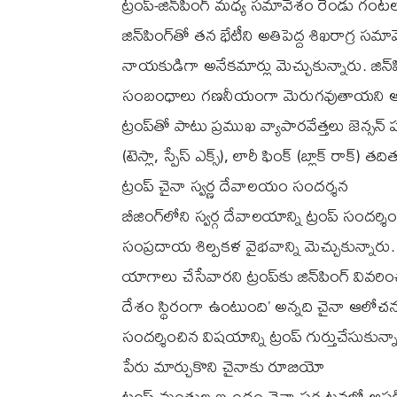
ట్రంప్-జిన్‌పింగ్ మధ్య సమావేశం రెండు గం
జిన్‌పింగ్‌తో తన భేటీని అతిపెద్ద శిఖరాగ్ర సమ
నాయకుడిగా అనేకమార్లు మెచ్చుకున్నారు. జిన
సంబంధాలు గణనీయంగా మెరుగవుతాయని ఆశాభా
ట్రంప్‌తో పాటు ప్రముఖ వ్యాపారవేత్తలు జెన్సన
(టెస్లా, స్పేస్ ఎక్స్), లారీ ఫింక్ (బ్లాక్ రాక్) త
ట్రంప్ చైనా స్వర్ణ దేవాలయం సందర్శన
బీజింగ్‌లోని స్వర్గ దేవాలయాన్ని ట్రంప్ సంద
సంప్రదాయ శిల్పకళ వైభవాన్ని మెచ్చుకున్నారు
యాగాలు చేసేవారని ట్రంప్‌కు జిన్‌పింగ్ వివరి
దేశం స్థిరంగా ఉంటుంది’ అన్నది చైనా ఆలోచనకు
సందర్శించిన విషయాన్ని ట్రంప్ గుర్తుచేసుకున్న
పేరు మార్చుకొని చైనాకు రూబియో
ట్రంప్ మంత్రుల బృందం చైనా పర్యటనలో ఆసక్త