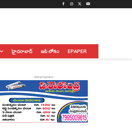
హైదరాబాద్
ఇదీ లోకం
EPAPER
- Advertisment -