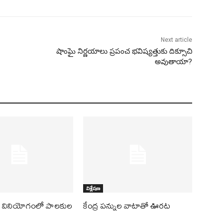
Next article
షాంఘై నిర్ణయాలు ప్రపంచ భవిష్యత్తుకు దిక్సూచి
అవుతాయా?
విశ్లేషణ
ల వినియోగంలో పాలకుల
కేంద్ర పన్నుల వాటాతో ఊరట