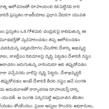
త్న ఆలోచనలతో రూపొందించి కనిపెట్టినవి కాని
నికి ప్రస్తుతం రాజకీయాలు ప్రధాన వేదికగా యువత
ాజం ప్రస్తుతం ఒక గోళమని చంద్రునిపై కాలిడుతున్న ఈ
భక్తితో వ్యవహరించడం తప్ప ఆలోచించడం
మనిషికున్న సద్వినియోగం చేసుకొని దేశాన్ని అభివృద్ధి
 కాలక్షేపం సినిమాలపై దృష్టి పెట్టడం దేశానికి నష్టం
ు అరాచకం జరుగుతున్న నాకెందుకూ అని తప్పుకోవడం
వచ్చేవరకు వాటిపై దృష్టి పెట్టరు. దేశాభివృద్ధికి
్పుకోవడం అంటే దేశానికి తీరని నష్టం అనే సంగతి
ు తమ అనుభవాలతో కార్యాచరణ రూపొందిస్తే దాన్ని
 యువతే. ఆ సంగతి పక్కనపెట్టి ఆధునాతన జీవితం
ేయడం శోచనీయం. ప్రజల ఆస్తులు కొందరు అధికారులు,