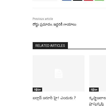
Previous article
రోడ్డు ప్రమాదం..ఇద్దరికీ గాయాలు
RELATED ARTICLES
విశ్లేషణ
విశ్లేషణ
బద్లావ్ జరూరీ హై! ఎందుకు ?
కృష్ణాజలా
హ్రస్వదృష్టి