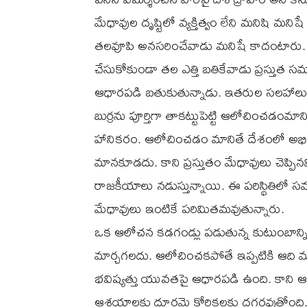
మేధావుల దృష్టిలో వ్యక్తిత్వం లేని మనిషి మనిషే
తలవూపి అనసరించేవాడు మనిషే కాదంటారు. కాన
చేసుకోకుండా తల ఎత్తి బతికేవాడు ప్రస్తుత
ఆధారపడి బతుకుతున్నాడు. ఇతరుల సలహాలు త
బుర్రను పూర్తిగా తాకట్టుపెట్టి ఆలోచించడం
హానికరం. ఆలోచించడం మానితే దేశంలో అభివ
మానకూడదు. కాని ప్రస్తుతం మేధావులు చెప్పిన
రాజకీయాలు నడుస్తున్నాయి. ఈ పరిస్థితిల
మేధావులు ఇంటికే పరిమితమవుతున్నారు.
ఒక ఆలోచన కడగండ్లు పడుతున్న కుటుంబాన్ని 
మార్చగలదు. ఆలోచించకపోతే ఇప్పటికి ఆది మాన
భవిష్యత్తు యువతపై ఆధారపడి ఉంది. కాన
ఆశయాలకు దూరమై కోరికలకు దగ్గరవుతోంది.