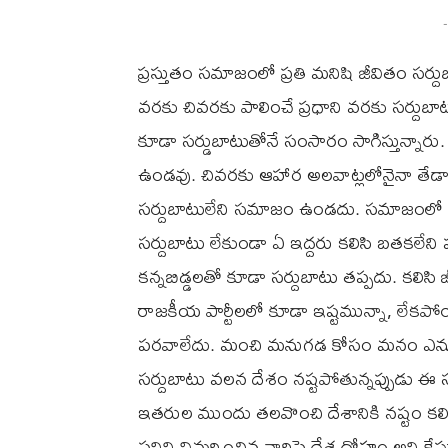
-
ప్రస్తుతం సమాజంలో ప్రతి మనిషి జీవితం సర్ద
వరకు చివరకు పాలించే ప్రధాని వరకు సర్దుబాటు
కూడా సర్డుబాటుతోనే సంసారం సాగిస్తున్నార
ఉండవు. చివరకు ఆహార అలవాట్లలోనైనా తేడ
సర్దుబాటులేని సమాజం ఉండదు. సమాజంలో అం
సర్దుబాటు లేకుండా ఏ ఇద్దరు కలిసి బతకలేని పర
కన్నబిడ్డలతో కూడా సర్దుబాటు తప్పదు. కలిస
రాజకీయ పార్టీలలో కూడా ఇష్టమున్నా, లేక
పరవాలేదు. మంచి మనుగడ కోసం మనం ఎన్నుక
సర్దుబాటు వలన దేశం నష్టపోతున్నప్పుడు ఈ
ఇతరుల ముందు తలవొంచి దేశానికి నష్టం కలిగి
పనిని విమర్శించిన వారిపై దేశ ద్రోహం అని కేసు