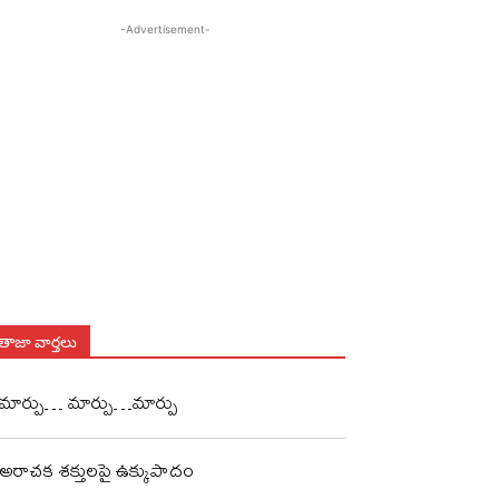
-Advertisement-
తాజా వార్తలు
మార్పు… మార్పు…మార్పు
అరాచక శక్తులపై ఉక్కుపాదం