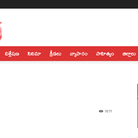
విశ్లేషణ
సినిమా
క్రీడలు
వ్యాపారం
సాహిత్యం
జిల్లాలు
1071