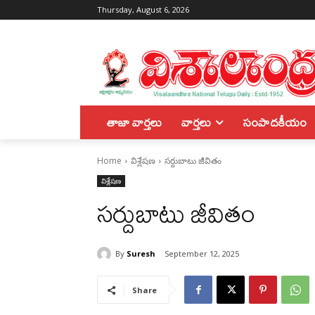
Thursday, August 6, 2026
తాజా వార్తలు
వార్తలు
సంపాదకీయం
Home
విశ్లేషణ
సర్దుబాటు జీవితం
విశ్లేషణ
సర్దుబాటు జీవితం
By
Suresh
September 12, 2025
Share