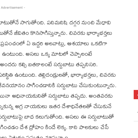
 Advertisement -
ుబాటుతోనే సాగుతోంది. పనిమనిషి దగ్గర నుంచి మేధావి
తోనే జీవితం కొనసాగిస్తున్నారు. చివరకు భార్యాభర్తలు
ు. ప్రపంచంలో ఏ ఇద్దరి అలవాట్లు, ఆశయాలు ఒకటిగా
ా ఉంటుంది. అసలు ఒక్క మాటలో చెప్పాలంటే
దరు కల్సి బతకాలంటే సర్దుబాటు తప్పనిసరి.
ిస్థితి ఉంటుంది. తల్లిదండ్రులతో, భార్యాభర్తలు, చివరకు
ి జీవనయానం సాగించడానికి సర్దుబాటు చేసుకుంటున్నారు.
పోయినా అధినాయకునితో సర్దుబాటు తప్పదు. అంతవరకు
ున్న అగ్ర నాయకులు ఇతర దేశాధినేతలతో చేసుకునే
 సర్దుబాటుపై బాధ కలుగుతోంది. అసలు ఈ సర్దుబాటుతో
ంచడం దేశ ద్రోహం కిందే లెక్క. కాని పాలకులు చేసే
లు పెట్టడం ప్రస్తుతం చూస్తున్నాం.