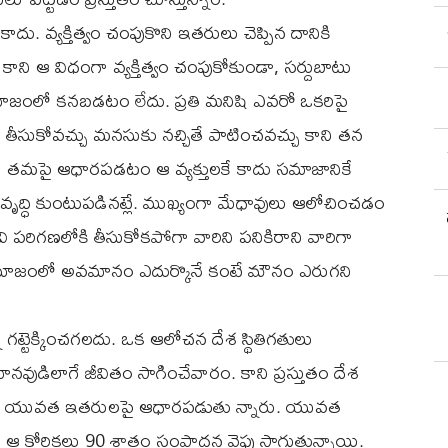
 కాదు. వ్యక్తిత్వం చంపుకొని ఇతరులు చెప్పిన దానికి
ి ఆ విధంగా వ్యక్తిత్వం చంపుకోకుండా, సర్దుబాటు
 సమాజంలో కనబడటం లేదు. ప్రతి మనిషి ఎవరో ఒకరిపై
ీసుకోవచ్చు మనసుకు నచ్చితే పాటించవచ్చు కాని తన
మాని తమపై ఆధారపడటం ఆ వ్యక్తులకే కాదు సమాజానికే
ృద్ధి కుంటుపడినట్లే. ముఖ్యంగా మేధావులు ఆలోచించడం
వి పరిగణలోకి తీసుకోకపోగా వారిని పనికిరాని వారిగా
ో సమాజంలో అవమానం ఎదుర్కొనే కంటే మౌనం ఎరుగని
గట్టెక్కించగలదు. ఒక ఆలోచన దేశ స్థితిగతులు
వుడిలాగే జీవితం సాగించేవారం. కాని ప్రస్తుతం దేశ
ి ఆ యువత ఇతరులపై ఆధారపడుతు న్నారు. యువత
 ఆ కోరికలు 90 శాతం సంపాదన వైపు సాగుతున్నాయి.