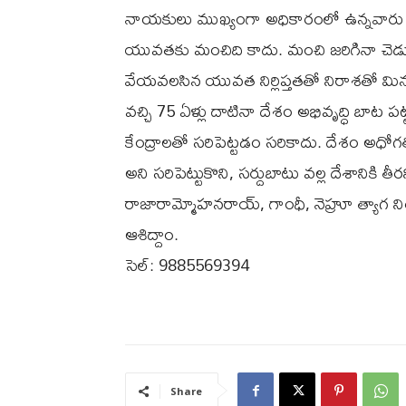
నాయకులు ముఖ్యంగా అధికారంలో ఉన్నవారు ద
యువతకు మంచిది కాదు. మంచి జరిగినా చెడ
వేయవలసిన యువత నిర్లిప్తతతో నిరాశతో మిన్నక
వచ్చి 75 ఏళ్లు దాటినా దేశం అభివృద్ధి బా
కేంద్రాలతో సరిపెట్టడం సరికాదు. దేశం అధోగత
అని సరిపెట్టుకొని, సర్దుబాటు వల్ల దేశానికి త
రాజారామ్మోహనరాయ్‌, గాంధీ, నెహ్రూ త్యాగ
ఆశిద్దాం.
సెల్‌: 9885569394
Share