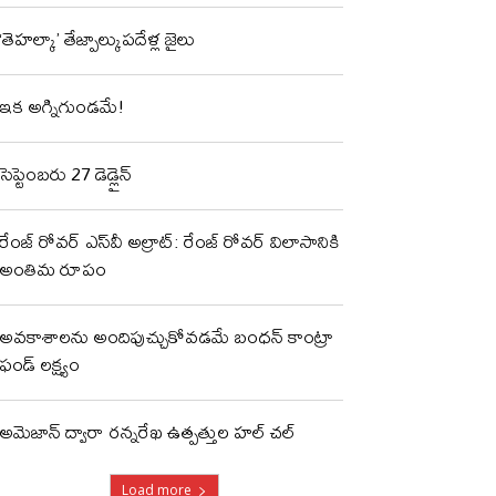
‘తెహల్కా’ తేజ్పాల్కుపదేళ్ల జైలు
ఇక అగ్నిగుండమే!
సెప్టెంబరు 27 డెడ్లైన్
రేంజ్ రోవర్ ఎస్‌వీ అల్రాట్: రేంజ్ రోవర్ విలాసానికి
అంతిమ రూపం
అవకాశాలను అందిపుచ్చుకోవడమే బంధన్ కాంట్రా
ఫండ్ లక్ష్యం
అమెజాన్ ద్వారా రన్నరేఖ ఉత్పత్తుల హల్ చల్
Load more