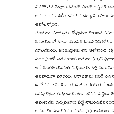
ఎవరో తన మేధావితనంతో ఎంతో కష్టపడి వినూ
ఆనందించడానికి కావలసిన డబ్బు సంపాదించడా
ఆలోచిస్తోంది.
చంద్రుడు, సూర్యుడిని దేవుళ్లుగా కొలిచిన సమ
సమయంలో కూడా యువత సంపాదన కోసం మూఢ
మానివేసింది. జంతువులకు లేని ఆలోచించే శక్తి 
పథóంలో నడపడానికి బదులు పుక్కిటి పురాణాలు,
అనే సంగతి యువత గుర్తించాలి. కళ్ల ముంద
అలవాటుగా మారింది. అరాచకాలు పెరిగి తన దాకా 
ఆలోచన కావలసిన యువత నాకెందుకులే అని తప
యిప్పటికైనా గుర్తించాలి. తల నెరసిన పెద్దల
అమలుచేసి ఉద్యమబాట పట్టి సాధించవలసింది
అనుభవించడానికి సంపాదన వైపు అడుగులు వ