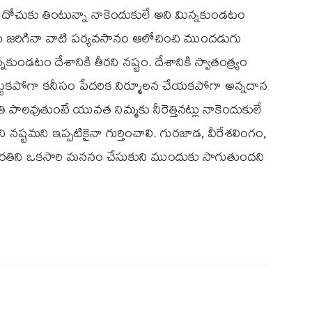
ోచుకు తింటున్నా నాకెందుకులే అని మిన్నకుండటం
ు జరిగినా వాటి పర్యవసానం ఆలోచించి ముందడుగు
ుండటం దేశానికి తీరని నష్టం. దేశానికి స్వాతంత్య్రం
ట పట్టకపోగా కనీసం పేదరిక నిర్మూలన చేయకపోగా అన్నదాన
ి పాలవుతుంటే యువత నిమ్మకు నీరెత్తినట్లు నాకెందుకులే
ీరని నష్టమని ఇప్పటికైనా గుర్తించాలి. గురజాడ, వీరేశలింగం,
 నిరతిని ఒకసారి మననం చేసుకుని ముందుకు సాగుతుందని