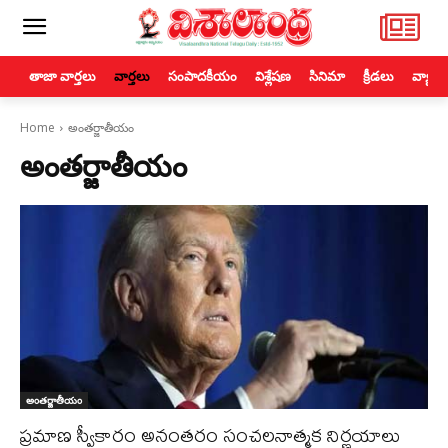
తాజా వార్తలు
వార్తలు
సంపాదకీయం
విశ్లేషణ
సినిమా
క్రీడలు
వ్యాపా
Home
అంతర్జాతీయం
అంతర్జాతీయం
అంతర్జాతీయం
ప్రమాణ స్వీకారం అనంతరం సంచలనాత్మక నిర్ణయాలు