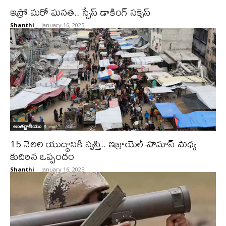
ఇస్రో మరో ఘనత.. స్పేస్ డాకింగ్ సక్సెస్
Shanthi
-
January 16, 2025
అంతర్జాతీయం
15 నెలల యుద్ధానికి స్వస్తి.. ఇజ్రాయెల్-హమాస్ మధ్య
కుదిరిన ఒప్పందం
Shanthi
-
January 16, 2025