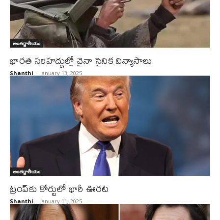
అంతర్జాతీయం
భారత సరిహద్దుల్లో చైనా సైనిక విన్యాసాలు
Shanthi
-
January 13, 2025
అంతర్జాతీయం
ట్రంప్‌కు కోర్టులో భారీ ఊరట
Shanthi
-
January 11, 2025