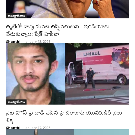
అంతర్జాతీయం
తృటిలో చావు నుంచి తప్పించుకుని.. ఇండియాకు
చేరుకున్నాం: షేక్ హసీనా
Shanthi
-
January 18, 2025
అంతర్జాతీయం
వైట్ హౌస్ పై దాడి చేసిన హైదరాబాద్ యువకుడికి జైలు
శిక్ష
Shanthi
-
January 17, 2025