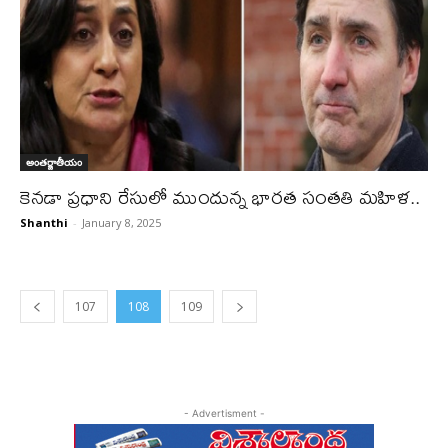
అంతర్జాతీయం
కెనడా ప్రధాని రేసులో ముందున్న భారత సంతతి మహిళ..
Shanthi
-
January 8, 2025
107
108
109
- Advertisment -