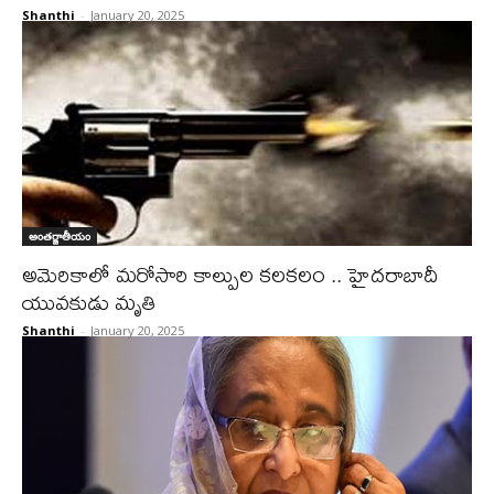
Shanthi
-
January 20, 2025
అంతర్జాతీయం
అమెరికాలో మరోసారి కాల్పుల కలకలం .. హైదరాబాదీ
యువకుడు మృతి
Shanthi
-
January 20, 2025