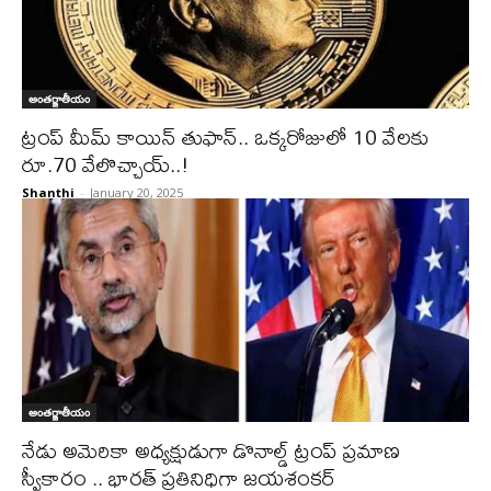
అంతర్జాతీయం
ట్రంప్ మీమ్ కాయిన్ తుఫాన్.. ఒక్కరోజులో 10 వేలకు
రూ.70 వేలొచ్చాయ్..!
Shanthi
-
January 20, 2025
అంతర్జాతీయం
నేడు అమెరికా అధ్యక్షుడుగా డొనాల్డ్ ట్రంప్ ప్రమాణ
స్వీకారం .. భారత్ ప్రతినిధిగా జయశంకర్