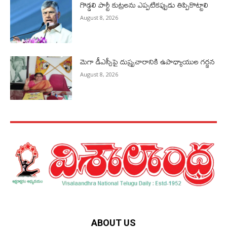
గొడ్డలి పార్టీ కుట్రలను ఎప్పటికప్పుడు తిప్పికొట్టాలి
August 8, 2026
మెగా డీఎస్సీపై దుష్ప్రచారానికి ఉపాధ్యాయుల గర్జన
August 8, 2026
ABOUT US