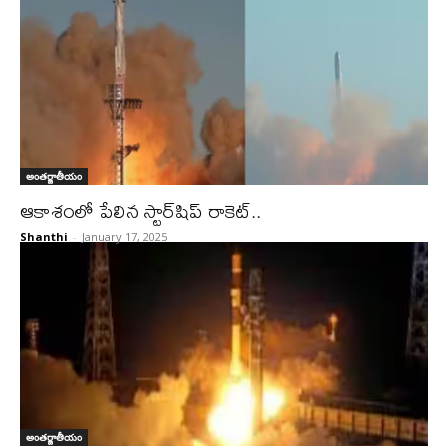
అంతర్జాతీయం
ఆకాశంలో పేలిన స్టార్‌షిప్ రాకెట్..
Shanthi
-
January 17, 2025
అంతర్జాతీయం