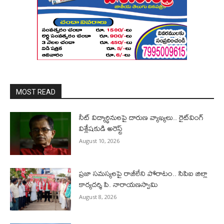
MOST READ
నీట్ విద్యార్థినులపై దారుణ వ్యాఖ్యలు.. రైట్‌వింగ్
విశ్లేషకుడి అరెస్ట్
August 10, 2026
ప్రజా సమస్యలపై రాజీలేని పోరాటం.. సిపిఐ జిల్లా
కార్యదర్శి పి. నారాయణస్వామి
August 8, 2026