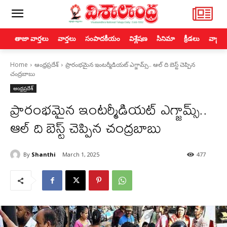
తాజా వార్తలు
వార్తలు
సంపాదకీయం
విశ్లేషణ
సినిమా
క్రీడలు
వ్యాపా
Home
ఆంధ్రప్రదేశ్
ప్రారంభ‌మైన ఇంట‌ర్మీడియ‌ట్ ఎగ్జామ్స్.. ఆల్ ది బెస్ట్ చెప్పిన
చంద్ర‌బాబు
ఆంధ్రప్రదేశ్
ప్రారంభ‌మైన ఇంట‌ర్మీడియ‌ట్ ఎగ్జామ్స్..
ఆల్ ది బెస్ట్ చెప్పిన చంద్ర‌బాబు
By
Shanthi
March 1, 2025
477