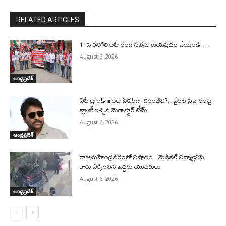
RELATED ARTICLES
11న కనిగిరి బహిరంగ సభను జయప్రదం చేయండి ….
August 6, 2026
ఆంధ్రప్రదేశ్
ఏపీ బ్రాండ్ అంబాసిడర్‌గా చిరంజీవి?.. వైరల్ ప్రచారంపై
క్లారిటీ ఇచ్చిన మెగాస్టార్ టీమ్
August 6, 2026
ఆంధ్రప్రదేశ్
రాజమహేంద్రవరంలో విషాదం.. మెడికల్ విద్యార్థినిపై
కారు ఎక్కించిన ఇద్దరు యువకులు
August 6, 2026
ఆంధ్రప్రదేశ్