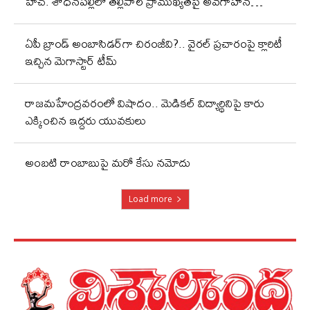
హెచ్. శోధనపల్లిలో తల్లిపాల ప్రాముఖ్యతపై అవగాహన…
ఏపీ బ్రాండ్ అంబాసిడర్‌గా చిరంజీవి?.. వైరల్ ప్రచారంపై క్లారిటీ
ఇచ్చిన మెగాస్టార్ టీమ్
రాజమహేంద్రవరంలో విషాదం.. మెడికల్ విద్యార్థినిపై కారు
ఎక్కించిన ఇద్దరు యువకులు
అంబటి రాంబాబుపై మరో కేసు నమోదు
Load more