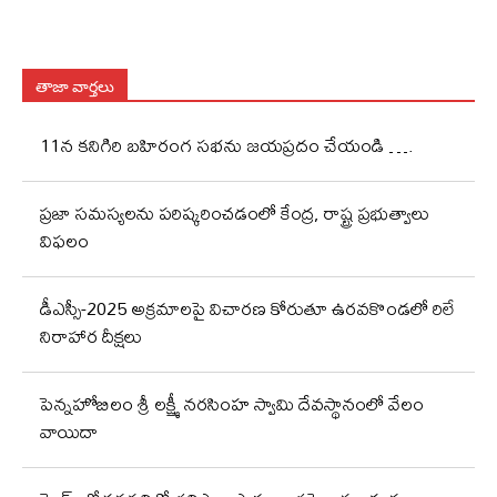
తాజా వార్తలు
11న కనిగిరి బహిరంగ సభను జయప్రదం చేయండి ….
ప్రజా సమస్యలను పరిష్కరించడంలో కేంద్ర, రాష్ట్ర ప్రభుత్వాలు
విఫలం
డీఎస్సీ-2025 అక్రమాలపై విచారణ కోరుతూ ఉరవకొండలో రిలే
నిరాహార దీక్షలు
పెన్నహోబిలం శ్రీ లక్ష్మీ నరసింహ స్వామి దేవస్థానంలో వేలం
వాయిదా