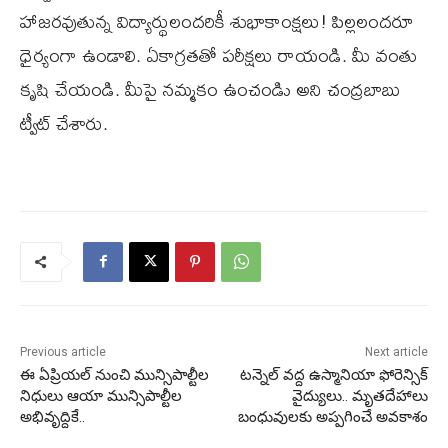
హాజరవుతున్న విద్యార్థులందరికీ శుభాకాంక్షలు! పిల్ల‌లంద‌రూ
ధైర్యంగా ఉండాలి. ఏకాగ్ర‌త‌తో ప‌రీక్ష‌లు రాయండి. మీ వంతు
కృషి చేయండి. మీపై నమ్మకం ఉంచండిు అని చంద్ర‌బాబు
ట్వీట్ చేశారు.
Previous article
Next article
ఈ ఏప్రియల్ నుంచి మున్సిపాల్టీల
ట‌న్నెల్ వ‌ద్ద ఉస్మానియా ఫోరెన్సిక్
నిధులు ఆయా మున్సిపాల్టీల
వైద్యులు.. మృత‌దేహాలు
అభివృద్దికే..
బంధువుల‌కు అప్ప‌గించే అవ‌కాశం