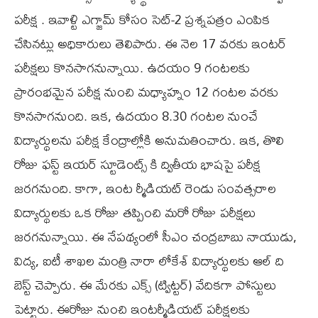
ప‌రీక్ష . ఇవాళ్టి ఎగ్జామ్ కోసం సెట్‌-2 ప్ర‌శ్న‌ప‌త్రం ఎంపిక
చేసిన‌ట్లు అధికారులు తెలిపారు. ఈ నెల 17 వ‌ర‌కు ఇంట‌ర్
ప‌రీక్ష‌లు కొన‌సాగ‌నున్నాయి. ఉదయం 9 గంటలకు
ప్రారంభ‌మైన ప‌రీక్ష‌ నుంచి మధ్యాహ్నం 12 గంటల వరకు
కొనసాగనుంది. ఇక‌, ఉదయం 8.30 గంటల నుంచే
విద్యార్థులను పరీక్ష కేంద్రాల్లోకి అనుమతించారు. ఇక, తొలి
రోజు ఫస్ట్ ఇయర్ స్టూడెంట్స్ కి ద్వితీయ భాషపై పరీక్ష
జరగనుంది. కాగా, ఇంట ర్మీడియట్‌ రెండు సంవత్సరాల
విద్యార్థులకు ఒక రోజు తప్పించి మరో రోజు పరీక్షలు
జరగనున్నాయి. ఈ నేప‌థ్యంలో సీఎం చంద్ర‌బాబు నాయుడు,
విద్య‌, ఐటీ శాఖ‌ల మంత్రి నారా లోకేశ్ విద్యార్థుల‌కు ఆల్ ది
బెస్ట్ చెప్పారు. ఈ మేర‌కు ఎక్స్ (ట్విట్ట‌ర్‌) వేదిక‌గా పోస్టులు
పెట్టారు. ఈరోజు నుంచి ఇంటర్మీడియట్ పరీక్షలకు