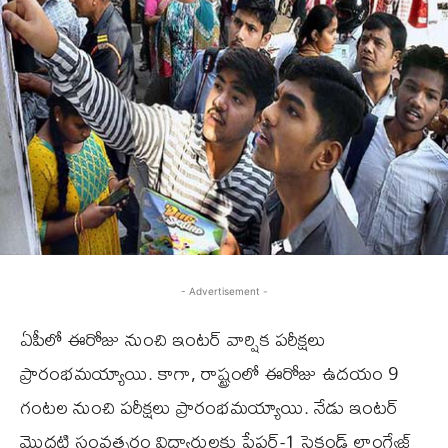
- Advertisement -
ఏపీలో ఈరోజు నుంచి ఇంట‌ర్ వార్షిక‌ ప‌రీక్ష‌లు
ప్రారంభ‌మ‌య్యాయి. కాగా, రాష్ట్రంలో ఈరోజు ఉద‌యం 9
గంట‌ల నుంచి ప‌రీక్ష‌లు ప్రారంభ‌మ‌య్యాయి. నేడు ఇంట‌ర్
మొద‌టి సంవ‌త్స‌రం విద్యార్థుల‌కు పేప‌ర్‌-1 సెకండ్ లాంగ్వేజ్