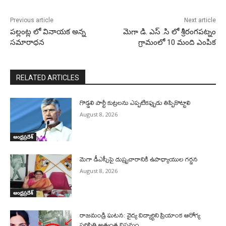
Previous article
Next article
పల్లంట్ల లో వినాయక అన్న
మెగా డి. ఎస్ .సి లో శ్రీరంగపట్నం
సమారాధన
గ్రామంలో 10 మంది ఎంపిక
RELATED ARTICLES
గొడ్డలి పార్టీ కుట్రలను ఎప్పటికప్పుడు తిప్పికొట్టాలి
August 8, 2026
ఆంధ్రప్రదేశ్
మెగా డీఎస్సీపై దుష్ప్రచారానికి ఉపాధ్యాయుల గర్జన
August 8, 2026
ఆంధ్రప్రదేశ్
రాజమండ్రి ఘటన: వైద్య విద్యార్థిని ప్రియాంక ఆరోగ్య
పరిస్థితి అత్యంత విషమం