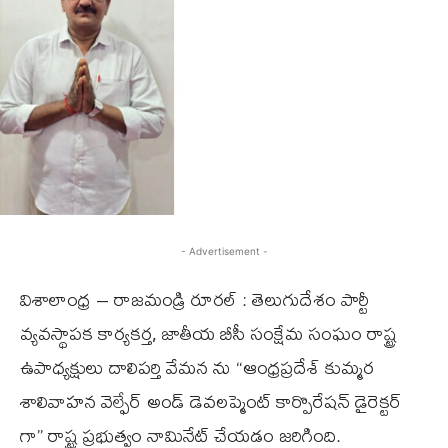
- Advertisement -
విశాలాంధ్ర – రాజమండ్రి రూరల్ : తెలుగుదేశం పార్టీ
వ్యవస్థాపక కార్యకర్త, జాతీయ బీసీ సంక్షేమ సంఘం రాష్ట్ర
ఉపాధ్యక్షులు దాలిపర్తి వేమన ను “ఆంధ్రప్రదేశ్ కుమ్మర
శాలివాహన వెల్ఫేర్ అండ్ డెవలప్మెంట్ కార్పొరేషన్ డైరెక్టర్
గా” రాష్ట్ర ప్రభుత్వం నామినేట్ చేయడం జరిగింది.