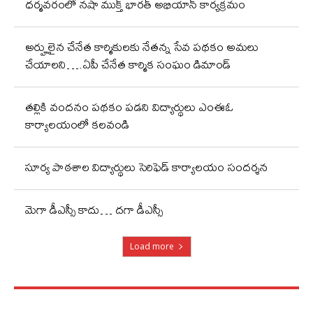
ధర్మవరంలో నషా ముక్త్ భారత్ అభియాన్ కార్యక్రమం
అర్హులైన చేనేత కార్మికులకు నేతన్న సేవ పథకం అమలు
చేయాలని….ఏపీ చేనేత కార్మిక సంఘం డిమాండ్
తల్లికి వందనం పథకం పడని విద్యార్థులు ఎంఈఓ
కార్యాలయంలో కలవండి
సూర్య పాఠశాల విద్యార్థులు సెరిఫెడ్ కార్యాలయం సందర్శన
మెగా డీఎస్సీ కాదు… దగా డీఎస్సీ
Load more