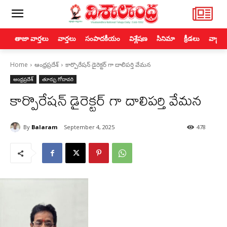
తాజా వార్తలు
వార్తలు
సంపాదకీయం
విశ్లేషణ
సినిమా
క్రీడలు
వ్యాపా
Home
ఆంధ్రప్రదేశ్
కార్పొరేషన్ డైరెక్టర్ గా దాలిపర్తి వేమన
ఆంధ్రప్రదేశ్
తూర్పు గోదావరి
కార్పొరేషన్ డైరెక్టర్ గా దాలిపర్తి వేమన
By
Balaram
September 4, 2025
478