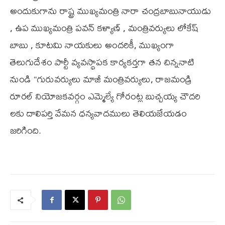
అందుకుగాను రాష్ట్ర ముఖ్యమంత్రి నారా చంద్రబాబునాయుడు
, ఉప ముఖ్యమంత్రి పవన్ కళ్యాణ్ , మంత్రివర్యులు లోకేష్
బాబు , కూటమి నాయకులు అందరికీ, ముఖ్యంగా
తెలుగుదేశం పార్టీ వ్యవస్థాపక కార్యకర్తగా తన చిన్ననాటి
నుండి “గురువర్యులు మాజీ మంత్రివర్యులు, రాజమండ్రి
రూరల్ నియోజకవర్గం ఎమ్మెల్యే గోరంట్ల బుచ్చయ్య చౌదరి
లకు దాలిపర్తి వేమన ధన్యవాదములు తెలియజేయడం
జరిగింది.