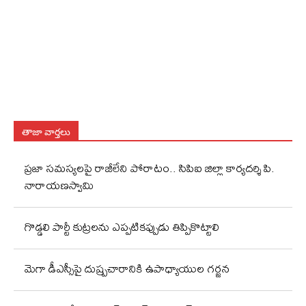
తాజా వార్తలు
ప్రజా సమస్యలపై రాజీలేని పోరాటం.. సిపిఐ జిల్లా కార్యదర్శి పి.
నారాయణస్వామి
గొడ్డలి పార్టీ కుట్రలను ఎప్పటికప్పుడు తిప్పికొట్టాలి
మెగా డీఎస్సీపై దుష్ప్రచారానికి ఉపాధ్యాయుల గర్జన