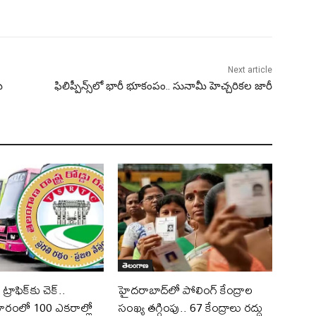
Next article
ే
ఫిలిప్పీన్స్‌లో భారీ భూకంపం.. సునామీ హెచ్చరికల జారీ
తెలంగాణ
రాఫిక్‌కు చెక్..
హైదరాబాద్‌లో పోలింగ్‌ కేంద్రాల
రంలో 100 ఎకరాల్లో
సంఖ్య తగ్గింపు.. 67 కేంద్రాలు రద్దు