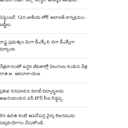
సెప్టెంబర్ 12న జాతీయ లోక్ అదాలత్ కార్యక్రమం..
జడ్జీలు
రాష్ట్ర ప్రభుత్వం మెగా డీఎస్సీ ని దగా డీఎస్సీగా
మార్చింది
నేత్రదానంతో ఇద్దరి జీవితాల్లో వెలుగులు నింపిన నేత్ర
దాత బి. ఆదినారాయణ
ప్రతిభ కనపరిచిన కరాటే విద్యార్థులను
అభినందించిన వన్ టౌన్ సీఐ రెడ్డప్ప
9న ఉచిత కంటి ఆపరేషన్ల వైద్య శిబిరమును
సద్వినియోగం చేసుకోండి..