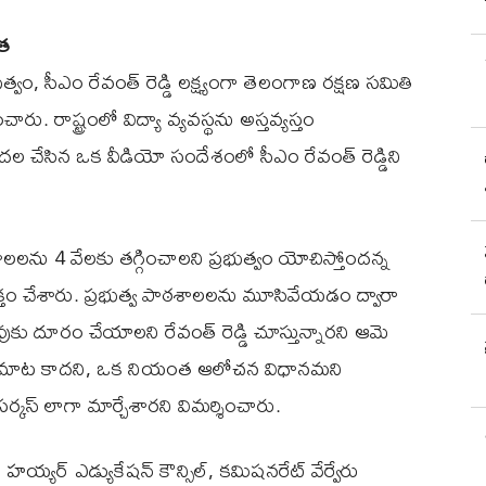
ిత
భుత్వం, సీఎం రేవంత్ రెడ్డి లక్ష్యంగా తెలంగాణ రక్షణ సమితి
ారు. రాష్ట్రంలో విద్యా వ్యవస్థను అస్తవ్యస్తం
దల చేసిన ఒక వీడియో సందేశంలో సీఎం రేవంత్ రెడ్డిని
ఠశాలలను 4 వేలకు తగ్గించాలని ప్రభుత్వం యోచిస్తోందన్న
యక్తం చేశారు. ప్రభుత్వ పాఠశాలలను మూసివేయడం ద్వారా
ుకు దూరం చేయాలని రేవంత్ రెడ్డి చూస్తున్నారని ఆమె
ాడే మాట కాదని, ఒక నియంత ఆలోచన విధానమని
 సర్కస్ లాగా మార్చేశారని విమర్శించారు.
 హయ్యర్ ఎడ్యుకేషన్ కౌన్సిల్, కమిషనరేట్ వేర్వేరు