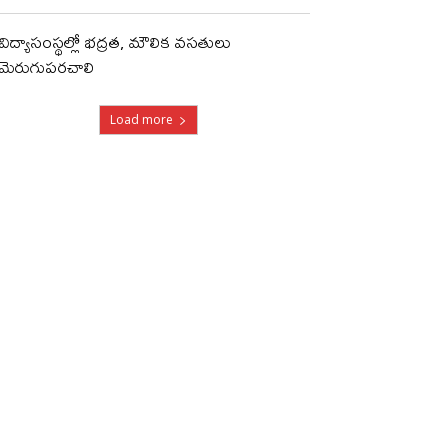
విద్యాసంస్థల్లో భద్రత, మౌలిక వసతులు
మెరుగుపరచాలి
Load more