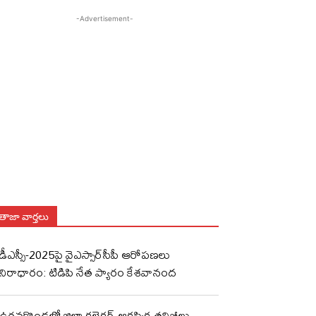
-Advertisement-
తాజా వార్తలు
డీఎస్సీ-2025పై వైఎస్సార్‌సీపీ ఆరోపణలు
నిరాధారం: టిడిపి నేత ప్యారం కేశవానంద
ఉరవకొండలో జిల్లా కలెక్టర్ ఆకస్మిక తనిఖీలు..