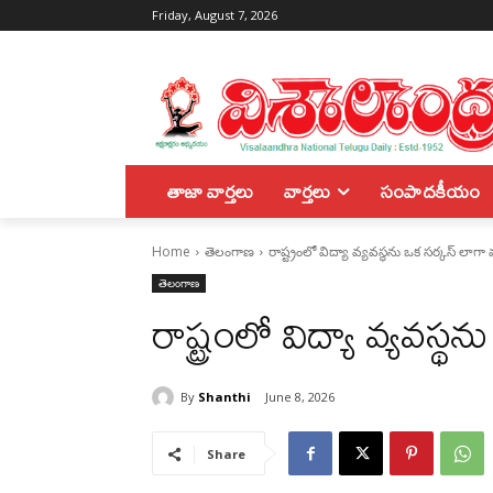
Friday, August 7, 2026
తాజా వార్తలు
వార్తలు
సంపాదకీయం
Home
తెలంగాణ
రాష్ట్రంలో విద్యా వ్యవస్థను ఒక సర్కస్ లాగా 
తెలంగాణ
రాష్ట్రంలో విద్యా వ్యవస్
By
Shanthi
June 8, 2026
Share