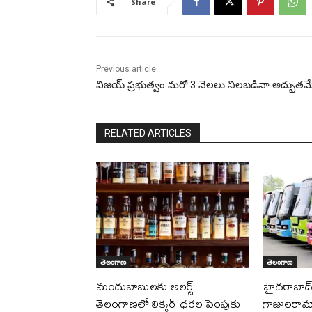
Share
Previous article
విజ‌య్ ప్ర‌భుత్వం మరో 3 నెలలు నిలబడినా అద్భుత‌మ
RELATED ARTICLES
తెలంగాణ
తెలంగాణ
మందుబాబులకు అలర్ట్..
హైదరాబాద్ ట్
తెలంగాణలో లిక్కర్ ధరల పెంపుకు
గాజులరామా