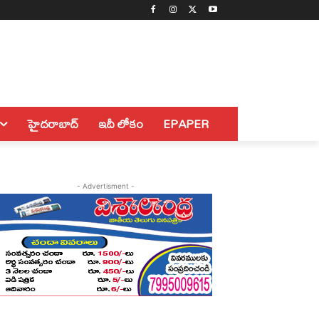
హైదరాబాద్
ఇదీ లోకం
EPAPER
- Advertisment -