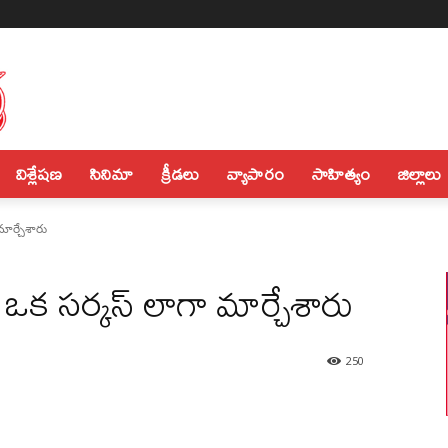
విశ్లేషణ
సినిమా
క్రీడలు
వ్యాపారం
సాహిత్యం
జిల్లాలు
మార్చేశారు
థను ఒక సర్కస్ లాగా మార్చేశారు
250