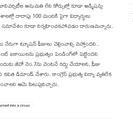
ూనివర్సిటీల అనుమతి లేని కోర్సుల్లో కూడా అడ్మిషన్లు
ల్లో దాదాపు 100 మందికి పైగా విద్యార్థులు
్షా సమావేశం కూడా నిర్వహించకపోవడం దారుణమన్నారు.
ులు నేరుగా ట్యూషన్ ఫీజులు చెల్లించాల్సి వస్తోందని..
ెంట్ బకాయిలను ప్రభుత్వం పెండింగ్‌లో పెట్టిందని
ట్టేందుకు జీవో నెం.7ను వెంటనే రద్దు చేయాలని, ఫీజు
ిత డిమాండ్ చేశారు. కాంగ్రెస్ ప్రభుత్వ విద్యా వ్యతిరేక
ించాలని ఆమె పిలుపునిచ్చారు.
rned into a circus.