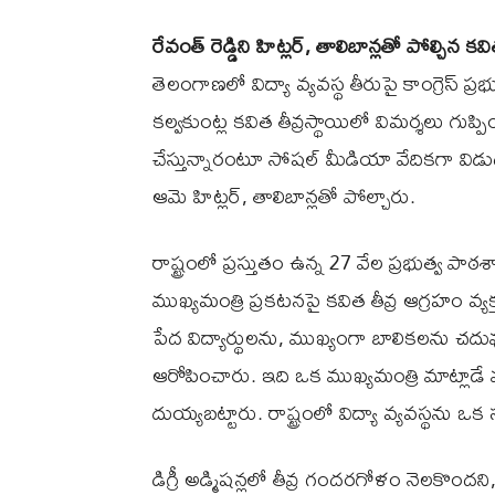
రేవంత్ రెడ్డిని హిట్లర్, తాలిబాన్లతో పోల్చిన కవ
తెలంగాణలో విద్యా వ్యవస్థ తీరుపై కాంగ్రెస్ ప్ర
కల్వకుంట్ల కవిత తీవ్రస్థాయిలో విమర్శలు గుప్పించ
చేస్తున్నారంటూ సోషల్ మీడియా వేదికగా విడు
ఆమె హిట్లర్, తాలిబాన్లతో పోల్చారు.
రాష్ట్రంలో ప్రస్తుతం ఉన్న 27 వేల ప్రభుత్వ పా
ముఖ్యమంత్రి ప్రకటనపై కవిత తీవ్ర ఆగ్రహం వ్
పేద విద్యార్థులను, ముఖ్యంగా బాలికలను చదువ
ఆరోపించారు. ఇది ఒక ముఖ్యమంత్రి మాట్ల
దుయ్యబట్టారు. రాష్ట్రంలో విద్యా వ్యవస్థను ఒక
డిగ్రీ అడ్మిషన్లలో తీవ్ర గందరగోళం నెలకొందని,