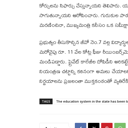
కోర్సులను సిఫార్సు చేస్తున్నాయని తెలిపారు. య
సాగుతున్నాయని ఆరోపించారు. గురుకుల పాఠశాల
మరణించినా, ముఖ్యమంత్రి కనీసం ఒక సమీక
ప్రభుత్వం తీసుకొచ్చిన జీవో నెం.7 వల్ల విద్యార్థ
మరోవైపు రూ. 11 వేల కోట్ల ఫీజు రీయింబర్స్‌మ
మండిపడ్డారు. ప్రైవేట్ కాలేజీల దోపిడీని అరిక
నియంత్రణ చట్టాన్ని కఠినంగా అమలు చేయాలని కవ
నిర్ణయాలను ప్రజలంతా ముక్తకంఠంతో వ్యతిరేక
TAGS
The education system in the state has been tu