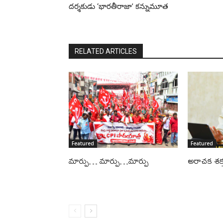
దర్శకుడు ‘భారతీరాజా’ కన్నుమూత
RELATED ARTICLES
Featured
Featured
మార్పు… మార్పు…మార్పు
అరాచక శక్