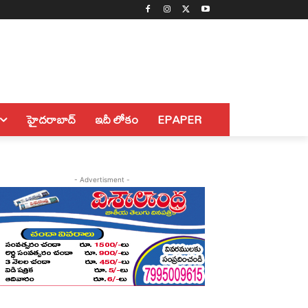
హైదరాబాద్
ఇదీ లోకం
EPAPER
- Advertisment -