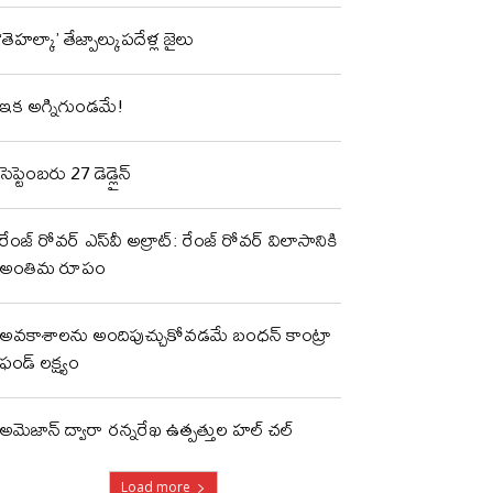
‘తెహల్కా’ తేజ్పాల్కుపదేళ్ల జైలు
ఇక అగ్నిగుండమే!
సెప్టెంబరు 27 డెడ్లైన్
రేంజ్ రోవర్ ఎస్‌వీ అల్రాట్: రేంజ్ రోవర్ విలాసానికి
అంతిమ రూపం
అవకాశాలను అందిపుచ్చుకోవడమే బంధన్ కాంట్రా
ఫండ్ లక్ష్యం
అమెజాన్ ద్వారా రన్నరేఖ ఉత్పత్తుల హల్ చల్
Load more