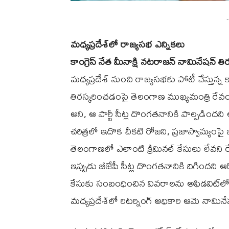
-
మధ్యప్రదేశ్‌లో రాజ్యసభ ఎన్నికలు
కాంగ్రెస్ నేత మీనాక్షి నటరాజన్ నామినేషన్ త
మధ్యప్రదేశ్‌ నుంచి రాజ్యసభకు పోటీ చేస్తున్
తిరస్కరించడంపై తెలంగాణ ముఖ్యమంత్రి రేవంత్ ర
అని, ఆ పార్టీ సీట్ల దొంగతనానికి పాల్పడిందని
చరిత్రలో ఇదొక చీకటి రోజని, ప్రజాస్వామ్యంపై 
తెలంగాణలో ఎలాంటి క్రిమినల్ కేసులు లేవని రే
ఇప్పుడు బీజేపీ సీట్ల దొంగతనానికి దిగిందని
కేసుకు సంబంధించిన వివరాలను అఫిడవిట్‌ల
మధ్యప్రదేశ్‌లో రిటర్నింగ్ అధికారి ఆమె నామిన