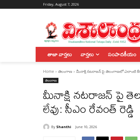
Friday, August 7, 2026
తాజా వార్తలు
వార్తలు
సంపాదకీయం
Home
తెలంగాణ
మీనాక్షి నటరాజన్ పై తెలంగాణలో ఎలాంటి కేసు
తెలంగాణ
మీనాక్షి నటరాజన్ పై త
లేవు: సీఎం రేవంత్ రెడ్డి
By
Shanthi
June 10, 2026