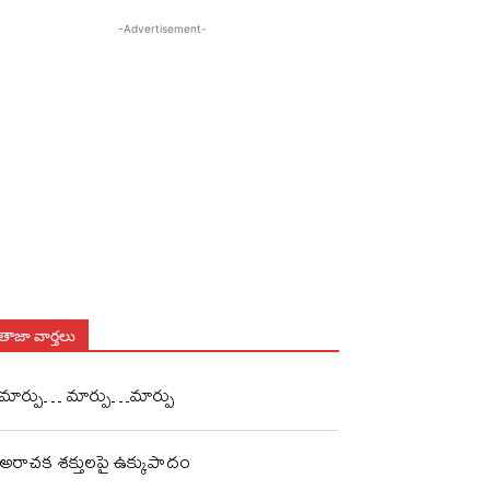
-Advertisement-
తాజా వార్తలు
మార్పు… మార్పు…మార్పు
అరాచక శక్తులపై ఉక్కుపాదం