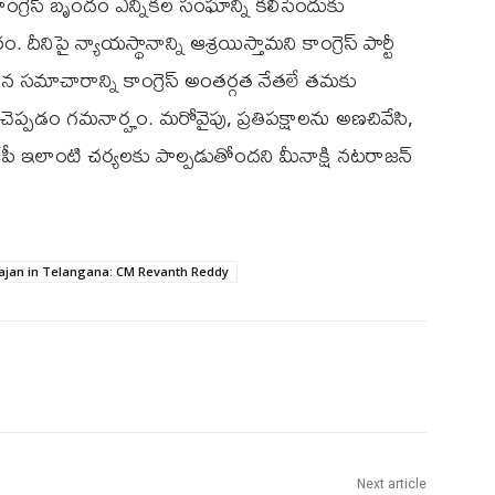
ంగ్రెస్ బృందం ఎన్నికల సంఘాన్ని కలిసేందుకు
దీనిపై న్యాయస్థానాన్ని ఆశ్రయిస్తామని కాంగ్రెస్ పార్టీ
న సమాచారాన్ని కాంగ్రెస్ అంతర్గత నేతలే తమకు
 చెప్పడం గమనార్హం. మరోవైపు, ప్రతిపక్షాలను అణచివేసి,
జేపీ ఇలాంటి చర్యలకు పాల్పడుతోందని మీనాక్షి నటరాజన్
ajan in Telangana: CM Revanth Reddy
Next article