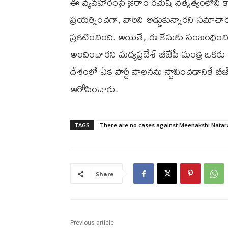
ఈ వ్యవహారంపై జైరాం రమేష్ నేతృత్వంలోని కా
ప్రయత్నించగా, వారిని అడ్డుకున్నారని సమాచారం. 
ప్రకటించింది. అయితే, ఈ కేసుకు సంబంధించి
అందించారని మధ్యప్రదేశ్ బీజేపీ మంత్రి ఒకరు
దేశంలో ఏక పార్టీ పాలనను స్థాపించడానికే బీ
ఆరోపించారు.
TAGS
There are no cases against Meenakshi Natar
Share
Previous article