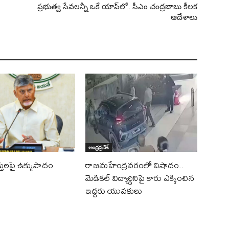
ప్రభుత్వ సేవలన్నీ ఒకే యాప్‌లో.. సీఎం చంద్రబాబు కీలక
ఆదేశాలు
ఆంధ్రప్రదేశ్
తులపై ఉక్కుపాదం
రాజమహేంద్రవరంలో విషాదం..
మెడికల్ విద్యార్థినిపై కారు ఎక్కించిన
ఇద్దరు యువకులు