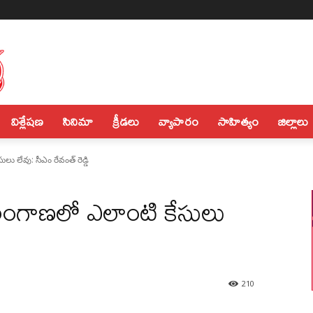
విశ్లేషణ
సినిమా
క్రీడలు
వ్యాపారం
సాహిత్యం
జిల్లాలు
లు లేవు: సీఎం రేవంత్ రెడ్డి
ెలంగాణలో ఎలాంటి కేసులు
210