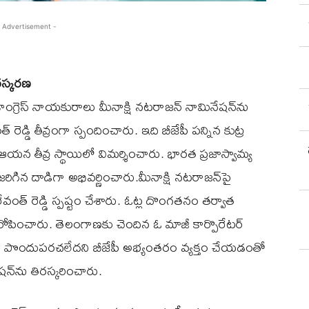
 Advertisement -
ిరస్కరణ
న కాంగ్రెస్ నాయకురాలు మీనాక్షి నటరాజన్ నామినేషన్‌ను
ెడ్డి తీవ్రంగా స్పందించారు. ఇది బీజేపీ పన్నిన కుట్ర
 ఆయన తీవ్ర స్థాయిలో విమర్శించారు. భారత ప్రజాస్వామ్య
జరిగిన దాడిగా అభివర్ణించారు.మీనాక్షి నటరాజన్‌పై
వంత్ రెడ్డి స్పష్టం చేశారు. ఓట్ల దొంగతనం తర్వాత
 ఆరోపించారు. తెలంగాణకు చెందిన ఓ మాజీ కార్పొరేటర్
ో పొందుపరచలేదని బీజేపీ అభ్యంతరం వ్యక్తం చేయడంతో
ేషన్‌ను తిరస్కరించారు.