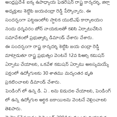
ఆంధ్రప్రదేశ్ ఐక్య ఉపాధ్యాయ ఫెడరేషన్ రాష్ట్ర కార్యదర్శి, జిల్లా
అధ్యక్షులు శెట్టిపి జయచంద్రా రెడ్డి పేర్కొన్నారు. ఈ
సందర్భంగా పట్టణంలోని స్థానిక యుటిఎఫ్ కార్యాలయం
నందు ధర్మవరం జోన్ నాయకులతో కలిసి ఏర్పాటుచేసిన
సమావేశంలో ప్రభుత్వాన్ని డిమాండ్ చేశారు చేశారు.
ఈ సందర్భంగా రాష్ట్ర కార్యదర్శి శెట్టిపి జయ చంద్రా రెడ్డి
మాట్లాడుతూ రాష్ట్ర ప్రభుత్వం వెంటనే 12వ పిఆర్సి కమిషన్
ఏర్పాటు చేయాలని, ఒకవేళ కమిషన్ ఏర్పాటు ఆలస్యమయ్యే
పక్షంలో ఉద్యోగులకు 30 శాతము మద్యంతర భృతి
ప్రకటించాలని డిమాండ్ చేశారు.
పెండింగ్ లో ఉన్న డి. ఏ . లను విడుదల చేయాలని, పెండింగ్
లో ఉన్న ఉద్యోగుల ఆర్థిక బకాయిలను వెంటనే చెల్లించాలని
తెలిపారు.