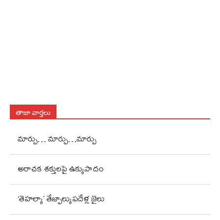
తాజా వార్తలు
మార్పు… మార్పు…మార్పు
అరాచక శక్తులపై ఉక్కుపాదం
‘తెహల్కా’ తేజ్పాల్కుపదేళ్ల జైలు