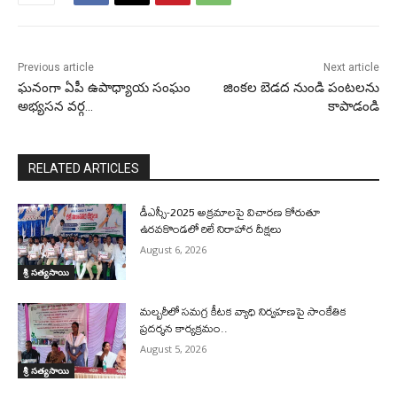
Previous article
Next article
ఘనంగా ఏపీ ఉపాధ్యాయ సంఘం
జింకల బెడద నుండి పంటలను
అభ్యసన వర్గ…
కాపాడండి
RELATED ARTICLES
డీఎస్సీ-2025 అక్రమాలపై విచారణ కోరుతూ
ఉరవకొండలో రిలే నిరాహార దీక్షలు
August 6, 2026
శ్రీ సత్యసాయి
మల్బరీలో సమగ్ర కీటక వ్యాధి నిర్వహణపై సాంకేతిక
ప్రదర్శన కార్యక్రమం..
August 5, 2026
శ్రీ సత్యసాయి