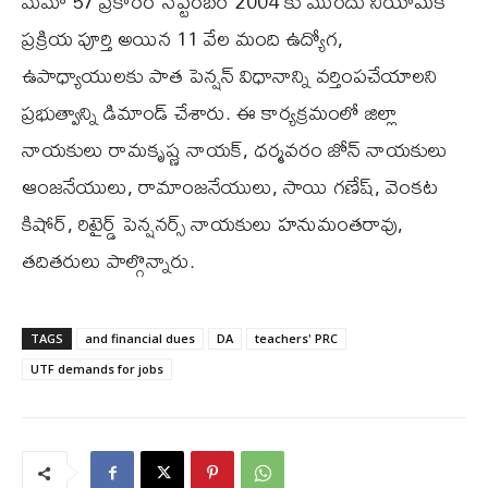
మెమో 57 ప్రకారం సెప్టెంబర్ 2004 కు ముందు నియామక
ప్రక్రియ పూర్తి అయిన 11 వేల మంది ఉద్యోగ,
ఉపాధ్యాయులకు పాత పెన్షన్ విధానాన్ని వర్తింపచేయాలని
ప్రభుత్వాన్ని డిమాండ్ చేశారు. ఈ కార్యక్రమంలో జిల్లా
నాయకులు రామకృష్ణ నాయక్, ధర్మవరం జోన్ నాయకులు
ఆంజనేయులు, రామాంజనేయులు, సాయి గణేష్, వెంకట
కిషోర్, రిటైర్డ్ పెన్షనర్స్ నాయకులు హనుమంతరావు,
తదితరులు పాల్గొన్నారు.
TAGS
and financial dues
DA
teachers' PRC
UTF demands for jobs