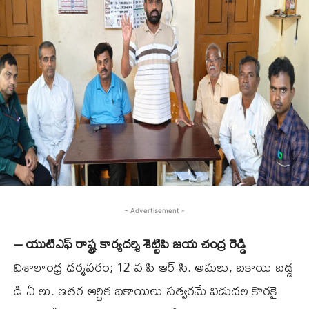
- Advertisement -
– యుటిఎఫ్ రాష్ట్ర కార్యదర్శి శెట్టిపి జయ చంద్ర రెడ్డి
విశాలాంధ్ర ధర్మవరం; 12 వ పి ఆర్ సి. అమలు, బకాయి బడ్డ
డి ఏ లు. ఇతర ఆర్థిక బకాయిలు సత్వరమే విడుదల కొరకై