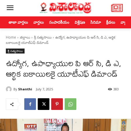
తాజా వార్తలు
వార్తలు
సంపాదకీయం
విశ్లేషణ
సినిమా
క్రీడలు
వ్యాపా
Home
జిల్లాలు
శ్రీ సత్యసాయి
ఉద్యోగ, ఉపాధ్యాయుల పి ఆర్ సి, డి ఎ, ఆర్థిక
బకాయిలకై యూటీఎఫ్ డిమాండ్
శ్రీ సత్యసాయి
ఉద్యోగ, ఉపాధ్యాయుల పి ఆర్ సి, డి ఎ,
ఆర్థిక బకాయిలకై యూటీఎఫ్ డిమాండ్
By
Shanthi
July 7, 2025
383