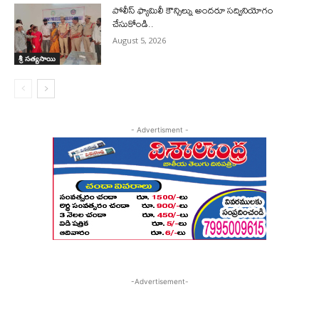
పోలీస్ ఫ్యామిలీ కౌన్సిల్ను అందరూ సద్వినియోగం
చేసుకోండి..
August 5, 2026
శ్రీ సత్యసాయి
- Advertisment -
-Advertisement-