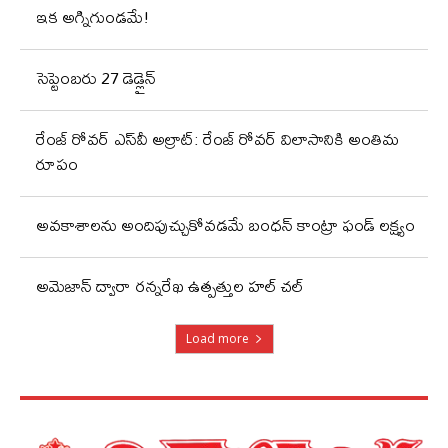
ఇక అగ్నిగుండమే!
సెప్టెంబరు 27 డెడ్లైన్
రేంజ్ రోవర్ ఎస్‌వీ అల్రాట్: రేంజ్ రోవర్ విలాసానికి అంతిమ
రూపం
అవకాశాలను అందిపుచ్చుకోవడమే బంధన్ కాంట్రా ఫండ్ లక్ష్యం
అమెజాన్ ద్వారా రన్నరేఖ ఉత్పత్తుల హల్ చల్
Load more