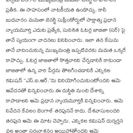
ప్రతీక. ఈ సాహసంలో నాటకీయత ఉండొచ్చు. కానీ
బుధవారం మమతా బెనర్జీ సుప్రీంకోర్టులో సాక్షాత్తు ప్రధాన
న్యాయమూర్తి ఎదుట ప్రత్యేక, సునిశిత ఓటర్ల జాబితా (సర్) పై
తానే స్వయంగా వాదనలు వినిపించారు. ఇలా తన కేసును
తానే వాదించుకున్న ముఖ్యమంత్రి ఇప్పటివరకు మమత ఒక్కరే
కావొచ్చు. ఓటర్ల జాబితాలో కొత్తవారిని చేర్చడానికి కాకుండా
జాబితాలో ఉన్న వారి పేర్లను తొలగించడానికి ఎన్నికల
కమిషన్ “ఎస్.ఐ.ఆర్.”ను వినియోగించుకుంటోందని ఆమె
ఆవేదనతో విన్నవించారు.ఈ దుస్థితి నుంచి దేశాన్ని
కాపాడాలని ఆమె ప్రధాన న్యాయమూర్తికి విన్నవించారు. ఆమె
నివేదన కేవలం బెంగాల్ తరఫుననే కాదు. దేశవాసులందరి
తరఫున ఆమె ఈ మాట చెప్పారు. ఎన్నికల కమిషన్ దుర్వర్తన
వల్ల అంతా సర్వనాశనం అయిపోతోందని ఆమె