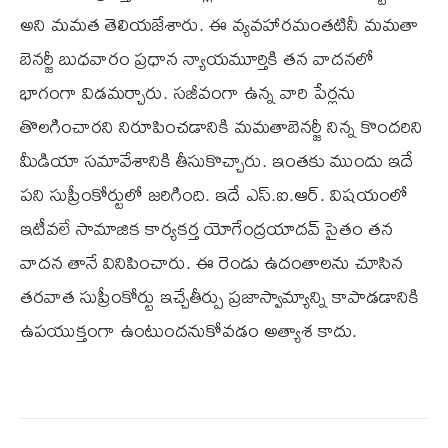
అని మమత తెలియజేశారు. ఈ వ్యవహారమంతటినీ మమతా
బెనర్జీ బుధవారం ప్రధాన న్యాయమూర్తికి తన వాదనలో
భాగంగా విడమర్చారు. సజీవంగా ఉన్న వారి పేర్లను
తొలగించారని నిరూపించడానికి మమతాబెనర్జీ నిన్న కొందరిని
మీడియా సమావేశానికి తీసుకొచ్చారు. ఇంతకు ముందు ఇదే
పని సుప్రీంకోర్టులో జరిగింది. ఇదే ఎస్.ఐ.ఆర్. విషయంలో
ఇటీవలే సామాజిక కార్యకర్త యోగేంద్రయాదవ్ సైతం తన
వాదన తానే వినిపించారు. ఈ రెండు ఉదంతాలను చూసిన
తరవాత సుప్రీంకోర్టు ఇచ్చేతీర్పు ప్రజాస్వామ్యాన్ని కాపాడడానికి
ఉపయుక్తంగా ఉంటుందనుకోవడం అత్యాశ కాదు.