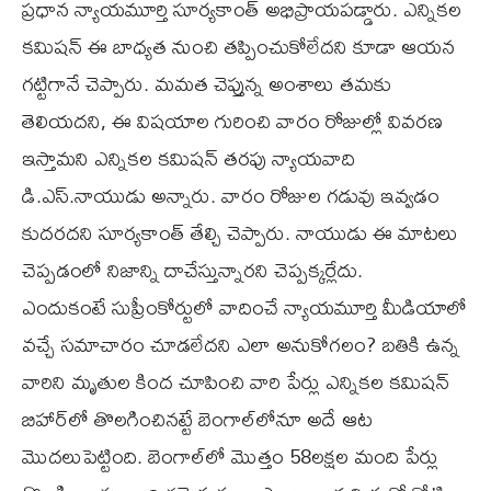
ప్రధాన న్యాయమూర్తి సూర్యకాంత్ అభిప్రాయపడ్డారు. ఎన్నికల
కమిషన్ ఈ బాధ్యత నుంచి తప్పించుకోలేదని కూడా ఆయన
గట్టిగానే చెప్పారు. మమత చెప్తున్న అంశాలు తమకు
తెలియదని, ఈ విషయాల గురించి వారం రోజుల్లో వివరణ
ఇస్తామని ఎన్నికల కమిషన్ తరఫు న్యాయవాది
డి.ఎస్.నాయుడు అన్నారు. వారం రోజుల గడువు ఇవ్వడం
కుదరదని సూర్యకాంత్ తేల్చి చెప్పారు. నాయుడు ఈ మాటలు
చెప్పడంలో నిజాన్ని దాచేస్తున్నారని చెప్పక్కర్లేదు.
ఎందుకంటే సుప్రీంకోర్టులో వాదించే న్యాయమూర్తి మీడియాలో
వచ్చే సమాచారం చూడలేదని ఎలా అనుకోగలం? బతికి ఉన్న
వారిని మృతుల కింద చూపించి వారి పేర్లు ఎన్నికల కమిషన్
బిహార్‌లో తొలగించినట్టే బెంగాల్‌లోనూ అదే ఆట
మొదలుపెట్టింది. బెంగాల్‌లో మొత్తం 58లక్షల మంది పేర్లు