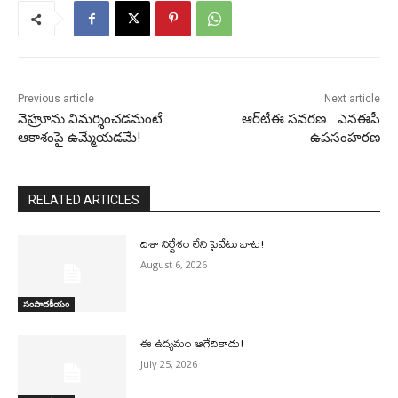
Previous article
Next article
నెహ్రూను విమర్శించడమంటే
ఆర్‌టీఈ సవరణ… ఎనఈపీ
ఆకాశంపై ఉమ్మేయడమే!
ఉపసంహరణ
RELATED ARTICLES
దిశా నిర్దేశం లేని పైవేటు బాట!
August 6, 2026
సంపాదకీయం
ఈ ఉద్యమం ఆగేదికాదు!
July 25, 2026