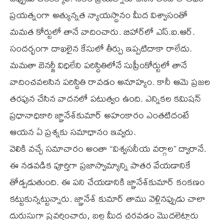
ప్రయత్నంగా అత్యున్నత న్యాయస్థానం మీద విశ్వాసంతో
మమత కోర్టులో తానే వాదించారు. బిహార్‌లో ఎస్.ఐ.ఆర్.
సందర్భంగా దాఖలైన కేసులో తీర్పు ఇప్పటిదాకా రాలేదు.
మమతా బెనర్జీ విధిలేని పరిస్థితిలోనే సుప్రీంకోర్టులో తానే
వాదించవలసిన పరిస్థితి రావడం అనూహ్యం. కానీ ఆమె ప్రజల
తరఫున చేసిన వాదనలో పటుత్వం ఉంది. ఎన్నికల కమిషన్
ప్రధానాధికారి జ్ఞానేశ్‌కుమార్ అహంకారం ఎంతటిదంటే
ఆయన ఏ ప్రశ్నకు సమాధానం ఇవ్వరు.
వెలికి వచ్చే సమాచారం అంతా “విశ్వసనీయ వర్గాల” ద్వారానే.
ఈ నడవడిక పూర్తిగా ప్రజాస్వామ్యాన్ని పాతర వేయడానికే
తోడ్పడుతుంది. ఈ పని చేయడానికి జ్ఞానేశ్‌కుమార్ కంకణం
కట్టుకున్నట్టున్నారు. జ్ఞానేశ్ కుమార్ తాము వెళ్లినప్పుడు చాలా
దురుసుగా ప్రవర్తించారు, బల్ల మీద చరవడం మొదలెట్టారు