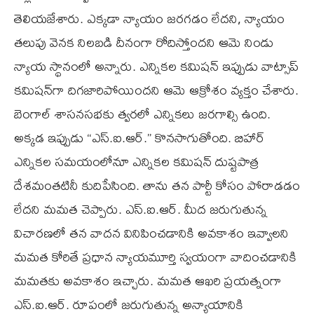
తెలియజేశారు. ఎక్కడా న్యాయం జరగడం లేదని, న్యాయం
తలుపు వెనక నిలబడి దీనంగా రోదిస్తోందని ఆమె నిండు
న్యాయ స్థానంలో అన్నారు. ఎన్నికల కమిషన్ ఇప్పుడు వాట్సాప్
కమిషన్‌గా దిగజారిపోయిందని ఆమె ఆక్రోశం వ్యక్తం చేశారు.
బెంగాల్ శాసనసభకు త్వరలో ఎన్నికలు జరగాల్సి ఉంది.
అక్కడ ఇప్పుడు “ఎస్.ఐ.ఆర్.” కొనసాగుతోంది. బిహార్
ఎన్నికల సమయంలోనూ ఎన్నికల కమిషన్ దుష్టపాత్ర
దేశమంతటినీ కుదిపేసింది. తాను తన పార్టీ కోసం పోరాడడం
లేదని మమత చెప్పారు. ఎస్.ఐ.ఆర్. మీద జరుగుతున్న
విచారణలో తన వాదన వినిపించడానికి అవకాశం ఇవ్వాలని
మమత కోరితే ప్రధాన న్యాయమూర్తి స్వయంగా వాదించడానికి
మమతకు అవకాశం ఇచ్చారు. మమత ఆఖరి ప్రయత్నంగా
ఎస్.ఐ.ఆర్. రూపంలో జరుగుతున్న అన్యాయానికి