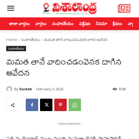
తాజా వార్తలు
వార్తలు
సంపాదకీయం
విశ్లేషణ
సినిమా
క్రీడలు
వ్యాపా
Home
సంపాదకీయం
మమత తానే వాదించడంవెనక దాగిన ఆవేదన
సంపాదకీయం
మమత తానే వాదించడంవెనక దాగిన
ఆవేదన
By
Suresh
February 5, 2026
1038
- Advertisement -
పశ్చిమ బెంగాల్ ముఖ్యమంత్రి మమతా బెనర్జీ సాహసానికి