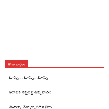
తాజా వార్తలు
మార్పు… మార్పు…మార్పు
అరాచక శక్తులపై ఉక్కుపాదం
‘తెహల్కా’ తేజ్పాల్కుపదేళ్ల జైలు