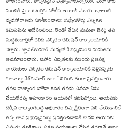
తొలగించారు. తార్కికమైన వ్యత్యాసాలున్నాయని మరో కోటి
మందికి పైగా ఓటర్లకు నోటీసులు జారీ చేశారు. ఇలాంటి
వ్యవహారాలను పరిశీలించాలని సుప్రీంకోర్టు ఎన్నికల
కమిషన్‌ను ఆదేశించింది. రెండో తేదీన మమతా బెనర్జీ తన
మద్దతుదార్లతో కలిసి ఎన్నికల కమిషన్ కార్యాలయానికి
వెళ్లారు. జ్ఞానేశ్‌కుమార్ మధ్యలోనే నిష్క్రమించి మమతను
అవమానించారు. బిహార్ ఎన్నికలకు ముందు ప్రతిపక్ష
నాయకులు ఎన్నికల కమిషన్ కార్యాలయానికి వెళ్లినప్పుడు
కూడా జ్ఞానేశ్‌కుమార్ ఇలాగే నిరంకుశంగా ప్రవర్తించారు.
తనది రాజ్యాంగ హోదా కనక తనను ఎవరూ ఏమీ
చేయలేరన్న అహంకారం ఆయనలో కనిపిస్తోంది. ఆయనకు
దక్కిన రాజ్యాంగబద్ధ అధికారం నిష్పాక్షికంగా పని చేయడానికే
తప్ప తానే ప్రభువునైనట్టు ప్రవర్తించడానికి కాదని ఆయనకు
ఎప్పుడు తలకెక్కాలి. సకల ప్రయత్నాలు చేసిన తరవాతే ఆఖరి