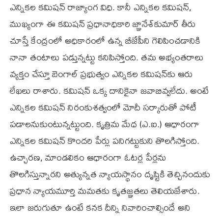
ఎన్నికల కమిషన్ రాజ్యాంగ విధి. కానీ ఎన్నికల కమిషన్,
ముఖ్యంగా ఈ కమిషన్ ప్రధానాధికారి జ్ఞానేశ్‌కుమార్ తీరు
చూస్తే కేంద్రంలో అధికారంలో ఉన్న బీజేపీని గెలిపించడానికి
నానా తంటాలు పడ్తున్నట్టు కనిపిస్తోంది. తమ అభ్యంతరాలు
వ్యక్తం చేస్తూ బెంగాల్ ప్రభుత్వం ఎన్నికల కమిషన్‌కు ఆరు
లేఖలు రాశారు. కమిషన్ ఒక్క దానికైనా జవాబివ్వలేదు. అంటే
ఎన్నికల కమిషన్ నిరంకుశత్వంలో మోదీ సర్కారుతో పోటీ
పడాలనుకుంటున్నట్టుంది. కృత్రిమ మేధ (ఎ.ఐ.) ఆధారంగా
ఎన్నికల కమిషన్ కొందరి పేర్లు పనిగట్టుకుని తొలగిస్తోంది.
ఉచ్చారణ, మాండలికం ఆధారంగా ఓటర్ల పేర్లను
తొలగిస్తున్నారని అత్యున్నత న్యాయస్థానం దృష్టికి తెచ్చినందుకు
ప్రధాన న్యాయమూర్తి మమతకు కృతజ్ఞతలు తెలియజేశారు.
ఇలా జరుగుతూ ఉంటే కనక దీన్ని నివారించాల్సిందే అని