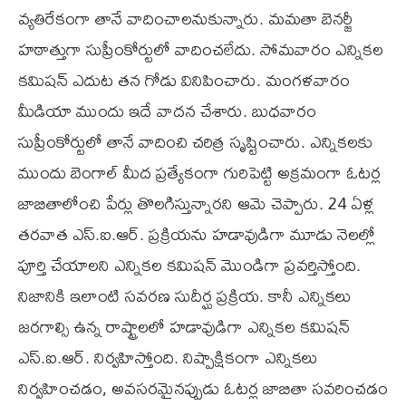
వ్యతిరేకంగా తానే వాదించాలనుకున్నారు. మమతా బెనర్జీ
హఠాత్తుగా సుప్రీంకోర్టులో వాదించలేదు. సోమవారం ఎన్నికల
కమిషన్ ఎదుట తన గోడు వినిపించారు. మంగళవారం
మీడియా ముందు ఇదే వాదన చేశారు. బుధవారం
సుప్రీంకోర్టులో తానే వాదించి చరిత్ర సృష్టించారు. ఎన్నికలకు
ముందు బెంగాల్ మీద ప్రత్యేకంగా గురిపెట్టి అక్రమంగా ఓటర్ల
జాబితాలోంచి పేర్లు తొలగిస్తున్నారని ఆమె చెప్పారు. 24 ఏళ్ల
తరవాత ఎస్.ఐ.ఆర్. ప్రక్రియను హడావుడిగా మూడు నెలల్లో
పూర్తి చేయాలని ఎన్నికల కమిషన్ మొండిగా ప్రవర్తిస్తోంది.
నిజానికి ఇలాంటి సవరణ సుదీర్ఘ ప్రక్రియ. కానీ ఎన్నికలు
జరగాల్సి ఉన్న రాష్ట్రాలలో హడావుడిగా ఎన్నికల కమిషన్
ఎస్.ఐ.ఆర్. నిర్వహిస్తోంది. నిష్పాక్షికంగా ఎన్నికలు
నిర్వహించడం, అవసరమైనప్పుడు ఓటర్ల జాబితా సవరించడం