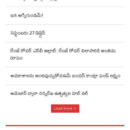
ఇక అగ్నిగుండమే!
సెప్టెంబరు 27 డెడ్లైన్
రేంజ్ రోవర్ ఎస్‌వీ అల్రాట్: రేంజ్ రోవర్ విలాసానికి అంతిమ
రూపం
అవకాశాలను అందిపుచ్చుకోవడమే బంధన్ కాంట్రా ఫండ్ లక్ష్యం
అమెజాన్ ద్వారా రన్నరేఖ ఉత్పత్తుల హల్ చల్
Load more