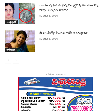
రాజమండ్రి ఘటన: వైద్య విద్యార్థిని ప్రియాంక ఆరోగ్య
పరిస్థితి అత్యంత విషమం
August 8, 2026
ఆంధ్రప్రదేశ్
డీలిమిటేషన్‌పై సీఎం విజయ్ ది ఒక డ్రామా..
August 8, 2026
జాతీయం
- Advertisment -