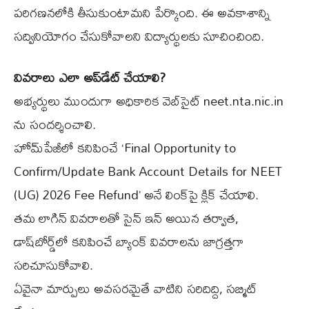
పరిగణనలోకి తీసుకుంటామని పేర్కొంది. ఈ అవకాశాన్ని
సద్వినియోగం చేసుకోవాలని విద్యార్థులకు సూచించింది.
వివరాలు ఎలా అప్‌డేట్ చేయాలి?
అభ్యర్థులు ముందుగా అధికారిక వెబ్‌సైట్ neet.nta.nic.in
ను సందర్శించాలి.
హోమ్‌పేజీలో కనిపించే ‘Final Opportunity to
Confirm/Update Bank Account Details for NEET
(UG) 2026 Fee Refund’ అనే లింక్‌పై క్లిక్ చేయాలి.
తమ లాగిన్ వివరాలతో సైన్‌ ఇన్ అయిన తర్వాత,
డాష్‌బోర్డ్‌లో కనిపించే బ్యాంక్ వివరాలను జాగ్రత్తగా
సరిచూసుకోవాలి.
ఏవైనా మార్పులు అవసరమైతే వాటిని సరిదిద్ది, సబ్మిట్