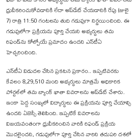
ధ్రువీకరించుకోవడానికి లేదా అప్‌డేట్ చేయడానికి రేపు (జులై
7) రాత్రి 11:50 గంటలను తుది గడువుగా నిర్ణయించింది. ఈ
గడువులోగా ప్రక్రియను పూర్తి చేయని అభ్యర్థులు తమ
రిఫండ్‌ను కోల్పోయే ప్రమాదం ఉందని ఎన్‌టీఏ
హెచ్చరించింది.
ఎన్‌టీఏ విడుదల చేసిన ప్రకటన ప్రకారం.. ఇప్పటివరకు
కేవలం 8,29,510 మంది అభ్యర్థులు మాత్రమే అధికారిక
పోర్టల్‌లో తమ బ్యాంక్ ఖాతా వివరాలను అప్‌డేట్ చేశారు.
ఇంకా పెద్ద సంఖ్యలో విద్యార్థులు ఈ ప్రక్రియను పూర్తి చేయాల్సి
ఉందని ఏజెన్సీ తెలిపింది. ఇప్పటికే వివరాలను
విజయవంతంగా ధ్రువీకరించిన వారికి రిఫండ్ ప్రక్రియ
మొదలైందని, గడువులోగా పూర్తి చేసిన వారిని తదుపరి దశలో