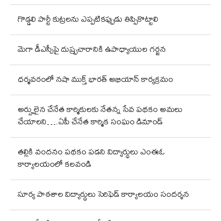
గొడ్డలి పార్టీ కుట్రలను ఎప్పటికప్పుడు తిప్పికొట్టాలి
మెగా డీఎస్సీపై దుష్ప్రచారానికి ఉపాధ్యాయుల గర్జన
ధర్మవరంలో నషా ముక్త్ భారత్ అభియాన్ కార్యక్రమం
అర్హులైన చేనేత కార్మికులకు నేతన్న సేవ పథకం అమలు
చేయాలని….ఏపీ చేనేత కార్మిక సంఘం డిమాండ్
తల్లికి వందనం పథకం పడని విద్యార్థులు ఎంఈఓ
కార్యాలయంలో కలవండి
సూర్య పాఠశాల విద్యార్థులు సెరిఫెడ్ కార్యాలయం సందర్శన