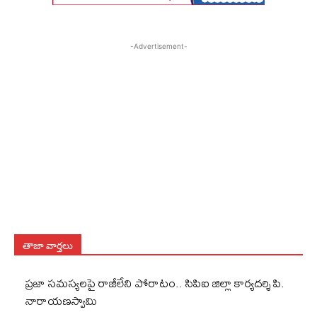
-Advertisement-
తాజా వార్తలు
ప్రజా సమస్యలపై రాజీలేని పోరాటం.. సిపిఐ జిల్లా కార్యదర్శి పి.
నారాయణస్వామి