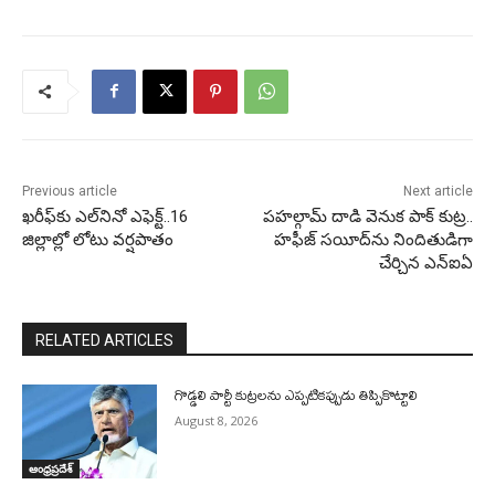
Previous article
Next article
ఖరీఫ్‌కు ఎల్‌నినో ఎఫెక్ట్‌..16
పహల్గామ్‌ దాడి వెనుక పాక్‌ కుట్ర..
జిల్లాల్లో లోటు వర్షపాతం
హఫీజ్‌ సయీద్‌ను నిందితుడిగా
చేర్చిన ఎన్‌ఐఏ
RELATED ARTICLES
గొడ్డలి పార్టీ కుట్రలను ఎప్పటికప్పుడు తిప్పికొట్టాలి
August 8, 2026
ఆంధ్రప్రదేశ్