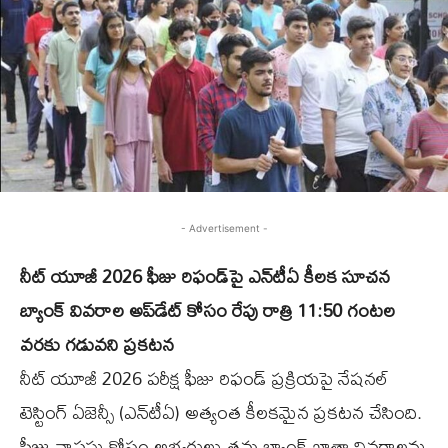
- Advertisement -
నీట్ యూజీ 2026 ఫీజు రిఫండ్‌పై ఎన్‌టీఏ కీలక సూచ‌న‌
బ్యాంక్ వివరాల అప్‌డేట్ కోసం రేపు రాత్రి 11:50 గంటల
వరకు గడువని ప్ర‌క‌ట‌న‌
నీట్ యూజీ 2026 పరీక్ష ఫీజు రిఫండ్‌ ప్రక్రియపై నేషనల్
టెస్టింగ్ ఏజెన్సీ (ఎన్‌టీఏ) అత్యంత కీలకమైన ప్రకటన చేసింది.
ఫీజు వాపసు కోసం అభ్యర్థులు తమ బ్యాంక్ ఖాతా వివరాలను