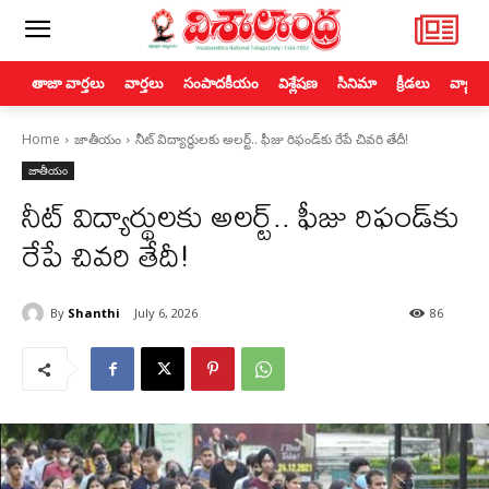
తాజా వార్తలు
వార్తలు
సంపాదకీయం
విశ్లేషణ
సినిమా
క్రీడలు
వ్యాపా
Home
జాతీయం
నీట్ విద్యార్థులకు అలర్ట్.. ఫీజు రిఫండ్‌కు రేపే చివరి తేదీ!
జాతీయం
నీట్ విద్యార్థులకు అలర్ట్.. ఫీజు రిఫండ్‌కు
రేపే చివరి తేదీ!
By
Shanthi
July 6, 2026
86