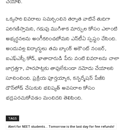
చేయాలి.
ఒక్కసారి వివరాలు సమర్పించిన తర్వాత వాటినే తుదిగా
పరిగణిస్తామని, గడువు ముగిశాక మార్పుల కోసం ఎలాంటి
అభ్యర్థనలను అంగీకరించబోమని ఎన్‌టీఏ స్ప‌ష్టం చేసింది.
అందువల్ల విద్యార్థులు తమ బ్యాంక్ అకౌంట్ నంబర్,
ఐఎఫ్ఎస్సీ కోడ్, ఖాతాదారుడి పేరు వంటి వివరాలను చాలా
జాగ్రత్తగా, పొరపాట్లకు తావులేకుండా నమోదు చేయాలని
సూచించింది. ప్రక్రియ పూర్తయ్యాక, కన్ఫర్మేషన్ పేజీని
డౌన్‌లోడ్ చేసుకుని భవిష్యత్ అవసరాల కోసం
భద్రపరచుకోవడం మంచిదని తెలిపింది.
TAGS
Alert for NEET students... Tomorrow is the last day for fee refunds!