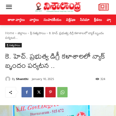
తాజా వార్తలు
వార్తలు
సంపాదకీయం
విశ్లేషణ
సినిమా
క్రీడలు
వ్యాపా
Home
జిల్లాలు
శ్రీ సత్యసాయి
కె. హెచ్. ప్రభుత్వ డిగ్రీ కళాశాలలో న్యాక్ బృందం
పర్యటన ..
శ్రీ సత్యసాయి
కె. హెచ్. ప్రభుత్వ డిగ్రీ కళాశాలలో న్యాక్
బృందం పర్యటన ..
By
Shanthi
January 10, 2025
324