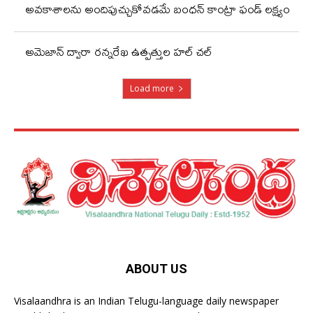
అవకాశాలను అందిపుచ్చుకోవడమే బంధన్ కాంట్రా ఫండ్ లక్ష్యం
అమెజాన్ ద్వారా రన్నరేఖ ఉత్పత్తుల హల్ చల్
Load more
ABOUT US
Visalaandhra is an Indian Telugu-language daily newspaper