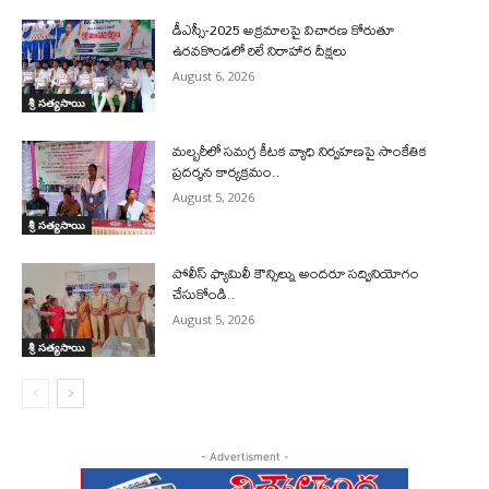
డీఎస్సీ-2025 అక్రమాలపై విచారణ కోరుతూ
ఉరవకొండలో రిలే నిరాహార దీక్షలు
August 6, 2026
శ్రీ సత్యసాయి
మల్బరీలో సమగ్ర కీటక వ్యాధి నిర్వహణపై సాంకేతిక
ప్రదర్శన కార్యక్రమం..
August 5, 2026
శ్రీ సత్యసాయి
పోలీస్ ఫ్యామిలీ కౌన్సిల్ను అందరూ సద్వినియోగం
చేసుకోండి..
August 5, 2026
శ్రీ సత్యసాయి
- Advertisment -