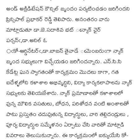
అండ్ అక్రిడిటేషన్ కౌన్సిల్ బృందం పర్యటించడం జరిగిందని
ప్రిన్సిపాల్ ప్రభాకర్ రెడ్డి తెలిపారు. అనంతరం వారు
మాట్లాడుతూ డా.జె.సదాశివ భట్ ఁన్యాక్ ఛైర్
పర్సన్ఁ,డా.అనిల్ ఓ
ఁకో-ఆర్డినేటర్ఁ,డా.బాబన్ తైవాడే ఁమెంబరుఁగా న్యాక్
బృంద సభ్యులుగా విచ్చేయడం జరిగిందన్నారు. ఎన్.సి.సి
కేడేట్ల ఘన స్వాగతంతో కార్యక్రమం మొదలు కాగా, గత
ఐదేళ్ళలోని కళాశాల అభివృద్ధిని, విద్యా కార్యకలాపాలను న్యాక్
సభ్యులకు తెలియజేశారు. న్యాక్ ప్రమాణాలతో కళాశాలలో
వున్న మౌలిక వసతులు, బోధన, పరిశోధన వంటి అంశాలతో
పాటు ప్రస్తుతం చదువుతున్న విద్యార్థులు, వారి తల్లిదండ్రులు ,
పూర్వ విద్యార్థుల సమ్మేళనం ఏర్పాటు చేసి వారితో మాట్లాడి
వివరాలు తెలుసుకున్నారు. ఈ కార్యక్రమంలో ఐక్యుయేసి కో-