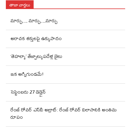
తాజా వార్తలు
మార్పు… మార్పు…మార్పు
అరాచక శక్తులపై ఉక్కుపాదం
‘తెహల్కా’ తేజ్పాల్కుపదేళ్ల జైలు
ఇక అగ్నిగుండమే!
సెప్టెంబరు 27 డెడ్లైన్
రేంజ్ రోవర్ ఎస్‌వీ అల్రాట్: రేంజ్ రోవర్ విలాసానికి అంతిమ
రూపం