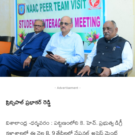
- Advertisement -
ప్రిన్సిపాల్ ప్రభాకర్ రెడ్డి
విశాలాంధ్ర -ధర్మవరం : పట్టణంలోని కె. హెచ్. ప్రభుత్వ డిగ్రీ
కళాశాలలో ఈ నెల 8, 9 తేదీలలో నేషనల్ అసెస్ మెంట్