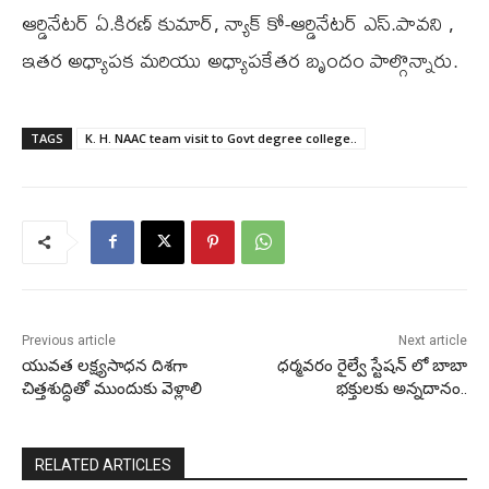
ఆర్డినేటర్ ఏ.కిరణ్ కుమార్, న్యాక్ కో-ఆర్డినేటర్ ఎస్.పావని ,
ఇతర అధ్యాపక మరియు అధ్యాపకేతర బృందం పాల్గొన్నారు.
TAGS
K. H. NAAC team visit to Govt degree college..
Previous article
Next article
యువత లక్ష్యసాధన దిశగా
ధర్మవరం రైల్వే స్టేషన్ లో బాబా
చిత్తశుద్ధితో ముందుకు వెళ్లాలి
భక్తులకు అన్నదానం..
RELATED ARTICLES