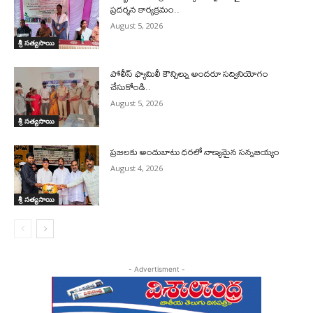
ప్రదర్శన కార్యక్రమం..
August 5, 2026
శ్రీ సత్యసాయి
పోలీస్ ఫ్యామిలీ కౌన్సిల్ను అందరూ సద్వినియోగం
చేసుకోండి..
August 5, 2026
శ్రీ సత్యసాయి
ప్రజలకు అందుబాటు ధరలో నాణ్యమైన సన్నబియ్యం
August 4, 2026
శ్రీ సత్యసాయి
- Advertisment -