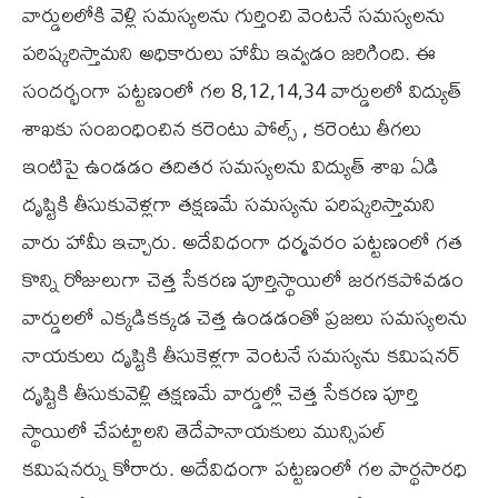
వార్డులలోకి వెళ్లి సమస్యలను గుర్తించి వెంటనే సమస్యలను
పరిష్కరిస్తామని అధికారులు హామీ ఇవ్వడం జరిగింది. ఈ
సందర్భంగా పట్టణంలో గల 8,12,14,34 వార్డులలో విద్యుత్
శాఖకు సంబంధించిన కరెంటు పోల్స్ , కరెంటు తీగలు
ఇంటిపై ఉండడం తదితర సమస్యలను విద్యుత్ శాఖ ఏడి
దృష్టికి తీసుకువెళ్లగా తక్షణమే సమస్యను పరిష్కరిస్తామని
వారు హామీ ఇచ్చారు. అదేవిధంగా ధర్మవరం పట్టణంలో గత
కొన్ని రోజులుగా చెత్త సేకరణ పూర్తిస్థాయిలో జరగకపోవడం
వార్డులలో ఎక్కడికక్కడ చెత్త ఉండడంతో ప్రజలు సమస్యలను
నాయకులు దృష్టికి తీసుకెళ్లగా వెంటనే సమస్యను కమిషనర్
దృష్టికి తీసుకువెళ్లి తక్షణమే వార్డుల్లో చెత్త సేకరణ పూర్తి
స్థాయిలో చేపట్టాలని తెదేపానాయకులు మున్సిపల్
కమిషనర్ను కోరారు. అదేవిధంగా పట్టణంలో గల పార్థసారధి