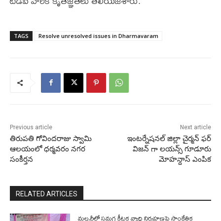
టిడిపి వారికి కృతజ్ఞతలు తెలియజేశారు.
TAGS
Resolve unresolved issues in Dharmavaram
Previous article
Next article
తిరుపతి గోవిందరాజు స్వామి
ఇంటర్నేషనల్ జిల్లా చైర్మన్ ఫర్
ఆలయంలో ధర్మవరం నగర
విజన్ గా లయన్స్ గూడూరు
సంకీర్తన
మోహన్దాస్ ఎంపిక
RELATED ARTICLES
మల్బరీలో సమగ్ర కీటక వ్యాధి నిర్వహణపై సాంకేతిక