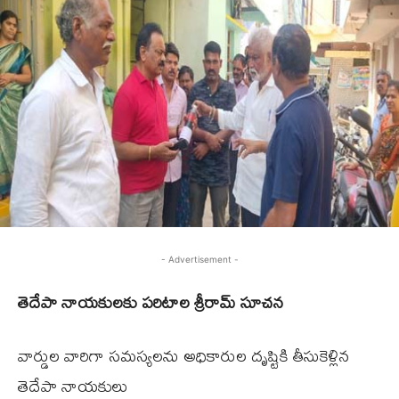
- Advertisement -
తెదేపా నాయకులకు పరిటాల శ్రీరామ్ సూచన
వార్డుల వారిగా సమస్యలను అధికారుల దృష్టికి తీసుకెళ్లిన
తెదేపా నాయకులు