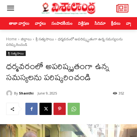
తాజా వార్తలు
వార్తలు
సంపాదకీయం
విశ్లేషణ
సినిమా
క్రీడలు
వ్యాపా
Home
జిల్లాలు
శ్రీ సత్యసాయి
ధర్మవరంలో అపరిష్కృతంగా ఉన్న సమస్యలను
పరిష్కరించండి
శ్రీ సత్యసాయి
ధర్మవరంలో అపరిష్కృతంగా ఉన్న
సమస్యలను పరిష్కరించండి
By
Shanthi
June 9, 2025
352