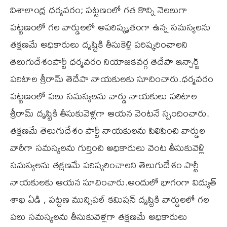
విశాలాంధ్ర ధర్మవరం; పట్టణంలో గత కొన్ని నెలలుగా
పట్టణంలో గల వార్డులలో అపరిష్కృతంగా ఉన్న సమస్యలను
తక్షణమే అధికారులు దృష్టికి తీసుకెళ్లి పరిష్కరించాలని
తెలుగుదేశంపార్టీ ధర్మవరం నియోజకవర్గ తెదేపా ఇన్చార్జ్
పరిటాల శ్రీరామ్ తెదేపా నాయకులకు సూచించారు.ధర్మవరం
పట్టణంలో పలు సమస్యలను వార్డు నాయకులు పరిటాల
శ్రీరామ్ దృష్టికి తీసుకువెళ్లగా ఆయన వెంటనే స్పందించారు.
తక్షణమే తెలుగుదేశం పార్టీ నాయకులను పిలిపించి వార్డుల
వారీగా సమస్యలను గుర్తించి అధికారులు వెంట తీసుకువెళ్లి
సమస్యలను తక్షణమే పరిష్కరించాలని తెలుగుదేశం పార్టీ
నాయకులకు ఆయన సూచించారు.అందులో భాగంగా విద్యుత్
శాఖ ఏడి , పట్టణ మున్సిపల్ కమిషన్ దృష్టికి వార్డులలో గల
పలు సమస్యలను తీసుకువెళ్లగా తక్షణమే అధికారులు