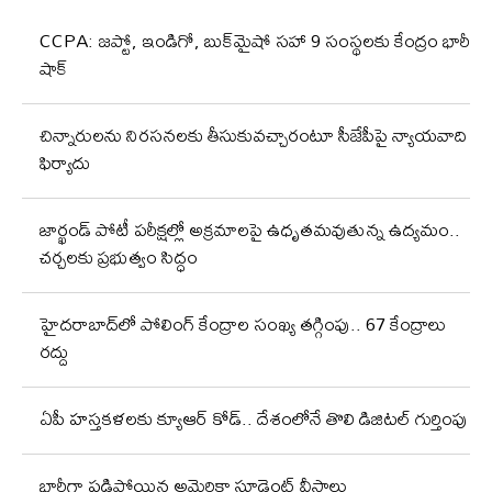
CCPA: జప్టో, ఇండిగో, బుక్‌మైషో సహా 9 సంస్థలకు కేంద్రం భారీ
షాక్
చిన్నారులను నిరసనలకు తీసుకువచ్చారంటూ సీజేపీపై న్యాయవాది
ఫిర్యాదు
జార్ఖండ్‌ పోటీ పరీక్షల్లో అక్రమాలపై ఉధృతమవుతున్న ఉద్యమం..
చర్చలకు ప్రభుత్వం సిద్ధం
హైదరాబాద్‌లో పోలింగ్‌ కేంద్రాల సంఖ్య తగ్గింపు.. 67 కేంద్రాలు
రద్దు
ఏపీ హస్తకళలకు క్యూఆర్ కోడ్.. దేశంలోనే తొలి డిజిటల్ గుర్తింపు
భారీగా పడిపోయిన అమెరికా స్టూడెంట్ వీసాలు