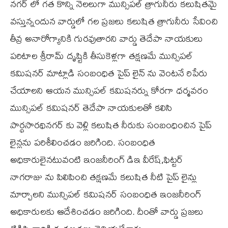
నగర్ లో గత కొన్ని నెలలుగా మున్సిపల్ త్రాగునీరు కలుషితమై
వస్తున్నందున వార్డులో గల ప్రజలు కలుషిత త్రాగునీరు సేవించి
తీవ్ర అనారోగ్యానికి గురవుతారని వార్డు తెదేపా నాయకులు
పరిటాల శ్రీరామ్ దృష్టికి తీసుకెళ్లగా తక్షణమే మున్సిపల్
కమిషనర్ మాట్లాడి సంబంధిత పైప్ లైన్ ను వెంటనే రిపేరు
చేయాలని ఆయన మున్సిపల్ కమిషనర్ను కోరగా ధర్మవరం
మున్సిపల్ కమిషనర్ తెదేపా నాయకులతో కలిసి
పార్థసారథినగర్ కు వెళ్లి కలుషిత నీరుకు సంబంధించిన పైప్
లైన్లను పరిశీలించడం జరిగింది. సంబంధిత
అధికారులైనటువంటి ఇంజనీరింగ్ డిఇ వీరేష్,ఫిట్టర్
నాగరాజు ను పిలిపించి తక్షణమే కలుషిత నీటి పైప్ లైన్లు
మార్చాలని మున్సిపల్ కమిషనర్ సంబంధిత ఇంజనీరింగ్
అధికారులకు ఆదేశించడం జరిగింది. దీంతో వార్డు ప్రజలు