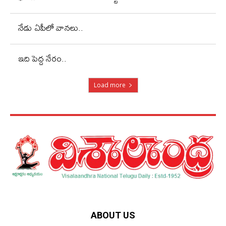
నేడు ఏపీలో వానలు..
ఇది పెద్ద నేరం..
Load more
ABOUT US