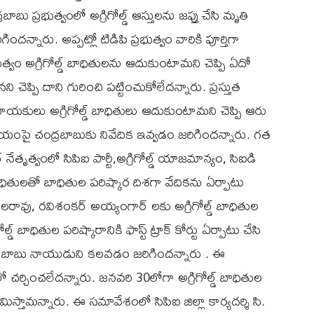
ు ప్రభుత్వంలో అగ్రిగోల్డ్ ఆస్తులను జప్తు చేసి మృతి
న్నారు. అప్పట్లో టిడిపి ప్రభుత్వం వారికి పూర్తిగా
వం అగ్రిగోల్డ్ బాధితులను ఆదుకుంటామని చెప్పి ఏదో
ి చెప్పి దాని గురించి పట్టించుకోలేదన్నారు. ప్రస్తుత
ాయకులు అగ్రిగోల్డ్ బాధితులు ఆదుకుంటామని చెప్పి ఆరు
ిషయంపై చంద్రబాబుకు నివేదిక ఇవ్వడం జరిగిందన్నారు. గత
ేతృత్వంలో సిపిఐ పార్టీ,అగ్రిగోల్డ్ యాజమాన్యం, సిఐడి
 బాధితులతో బాధితుల పరిష్కార దిశగా వేదికను ఏర్పాటు
లరావు, రవిశంకర్ అయ్యంగార్ లకు అగ్రిగోల్డ్ బాధితుల
్డ్ బాధితుల పరిష్కారానికి ఫాస్ట్ ట్రాక్ కోర్టు ఏర్పాటు చేసి
రబాబు నాయుడుని కలవడం జరిగిందన్నారు . ఈ
చించలేదన్నారు. జనవరి 30లోగా అగ్రిగోల్డ్ బాధితుల
ిస్తామన్నారు. ఈ సమావేశంలో సిపిఐ జిల్లా కార్యదర్శి సి.