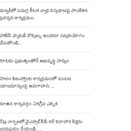
మల్బరీలో సమగ్ర కీటక వ్యాధి నిర్వహణపై సాంకేతిక
ప్రదర్శన కార్యక్రమం..
పోలీస్ ఫ్యామిలీ కౌన్సిల్ను అందరూ సద్వినియోగం
చేసుకోండి..
కూటమి ప్రభుత్వంతోనే అభివృద్ధి సాధ్యం
పొలం పిలుస్తోంది కార్యక్రమంలో పంటల
యాజమాన్యంపై అవగాహన…
నూతన కార్యవర్గం ఏకగ్రీవ ఎన్నిక
రేపు నార్పలలో వైఎస్సార్‌సీపీ రిలే నిరాహార దీక్షను
జయప్రదం చేయండి…