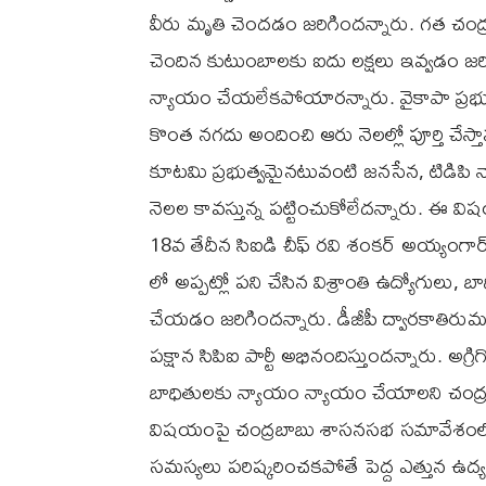
వీరు మృతి చెందడం జరిగిందన్నారు. గత చంద్రబాబ
చెందిన కుటుంబాలకు ఐదు లక్షలు ఇవ్వడం జరిగింద
న్యాయం చేయలేకపోయారన్నారు. వైకాపా ప్రభుత్
కొంత నగదు అందించి ఆరు నెలల్లో పూర్తి చేస్తానన
కూటమి ప్రభుత్వమైనటువంటి జనసేన, టిడిపి న
నెలల కావస్తున్న పట్టించుకోలేదన్నారు. ఈ వ
18వ తేదీన సిఐడి చీఫ్ రవి శంకర్ అయ్యంగార్ న
లో అప్పట్లో పని చేసిన విశ్రాంతి ఉద్యోగులు,
చేయడం జరిగిందన్నారు. డీజీపీ ద్వారకాతిరుమ
పక్షాన సిపిఐ పార్టీ అభినందిస్తుందన్నారు. అగ్రిగోల
బాధితులకు న్యాయం న్యాయం చేయాలని చంద్
విషయంపై చంద్రబాబు శాసనసభ సమావేశంలో చర్
సమస్యలు పరిష్కరించకపోతే పెద్ద ఎత్తున ఉద్యమ