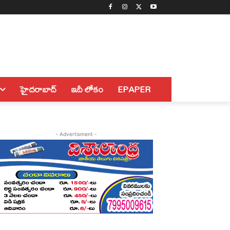
హైదరాబాద్
ఇదీ లోకం
EPAPER
- Advertisment -