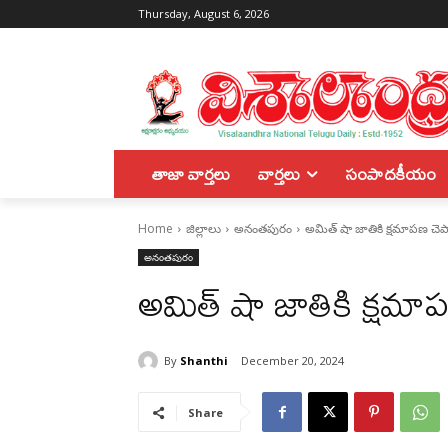
Thursday, August 6, 2026
తాజా వార్తలు
వార్తలు
సంపాదకీయం
Home
జిల్లాలు
అనంతపురం
అమిత్ షా జాతికి క్షమాపణ చెప్
అనంతపురం
అమిత్ షా జాతికి క్షమాప
By
Shanthi
December 20, 2024
Share