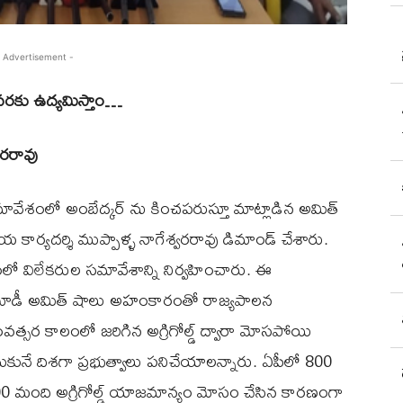
 Advertisement -
 వరకు ఉద్యమిస్తాం…
్వరరావు
ావేశంలో అంబేద్కర్ ను కించపరుస్తూ మాట్లాడిన అమిత్
ాయ కార్యదర్శి ముప్పాళ్ళ నాగేశ్వరరావు డిమాండ్ చేశారు.
ాలయంలో విలేకరుల సమావేశాన్ని నిర్వహించారు. ఈ
మోడీ అమిత్ షాలు అహంకారంతో రాజ్యపాలన
త సంవత్సర కాలంలో జరిగిన అగ్రిగోల్డ్ ద్వారా మోసపోయి
ునే దిశగా ప్రభుత్వాలు పనిచేయాలన్నారు. ఏపీలో 800
100 మంది అగ్రిగోల్డ్ యాజమాన్యం మోసం చేసిన కారణంగా