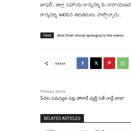
జాఫర్, జిల్లా సహాయ కార్యదర్శి పి.నారాయణస్
కార్యదర్శి అలిపిర తదితరులు పాల్గొన్నారు.
TAGS
Amit Shah should apologize to the nation
Share
Previous article
పేదల సమస్యల పట్ల పోరాడే వ్యక్తి సత్ గాడ్గే బాబా
RELATED ARTICLES