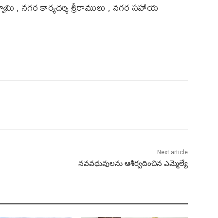
వామి , నగర కార్యదర్శి శ్రీరాములు , నగర సహాయ
Next article
నవవధువులను ఆశీర్వదించిన ఎమ్మెల్యే