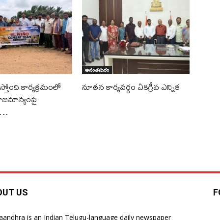
అనంతపురం
్తోంది కార్యక్రమంలో
నూతన కార్యవర్గం ఏకగ్రీవ ఎన్నిక
జమాన్యంపై
న…
OUT US
F
laandhra is an Indian Telugu-language daily newspaper