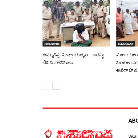
అనంతపురం
అనంతపురం
తమ్ముడిపై హత్యాయత్నం.. అరెస్టు
పొలం పిలుస
చేసిన పోలీసులు
పంటల యా
అవగాహ
AB
Visa