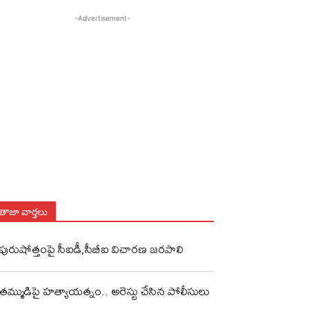
-Advertisement-
తాజా వార్తలు
పురుషోత్తంపై సీఐడీ,సీబీఐ విచారణ జరపాలి
తమ్ముడిపై హత్యాయత్నం.. అరెస్టు చేసిన పోలీసులు