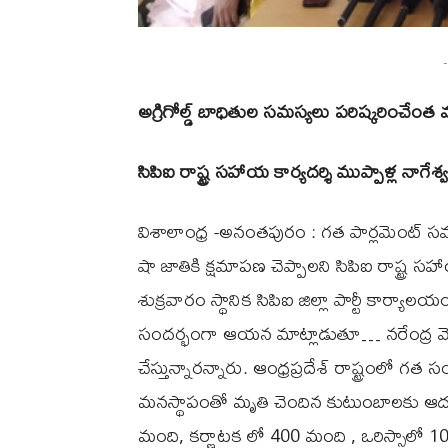
-
అగ్రిగోల్డ్ బాధితుల సమస్యలు పరిష్కరించేంత
సిపిఐ రాష్ట్ర సహాయ కార్యదర్శి ముప్పాళ్ల నాగేశ
విశాలాంధ్ర -అనంతపురం : గత పార్లమెంట్ సమ
షా జాతికి క్షమాపణ చెప్పాలని సిపిఐ రాష్ట్ర సహ
శుక్రవారం స్థానిక సిపిఐ జిల్లా పార్టీ కార్య
సందర్భంగా ఆయన మాట్లాడుతూ… నరేంద్ర 
చేస్తున్నారన్నారు. ఆంధ్రప్రదేశ్ రాష్ట్రంలో గ
మనస్థాపంతో మృతి చెందిన కుటుంబాలకు ఆదుక
మంది, కర్ణాటక లో 400 మంది , ఒరిస్సాలో 