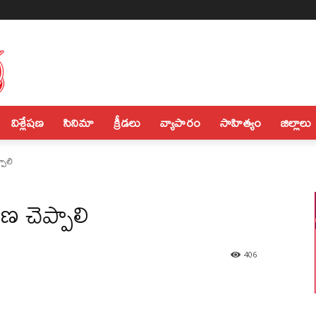
విశ్లేషణ
సినిమా
క్రీడలు
వ్యాపారం
సాహిత్యం
జిల్లాలు
పాలి
ణ చెప్పాలి
406