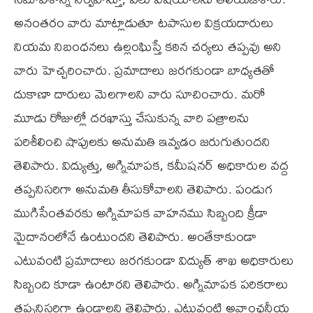
అనంతరం వారు మాట్లాడుతూ టపాసుల విక్రయదారులు
నియమ నిబంధనలు ఉల్లంఘిస్తే కఠిన చర్యలు తప్పవు అని
వారు హెచ్చరించారు. ప్రమాదాలు జరగకుండా బాధ్యతతో
దుకాణా దారులు మెలగాలని వారు సూచించారు. మరో
మూడు రోజుల్లో దరఖాస్తు చేసుకున్న వారి పత్రాలను
పరిశీలించి షాపులకు అనుమతి ఇవ్వడం జరుగుతుందని
తెలిపారు. విద్యుత్తు, అగ్నిమాపక, కమీషనర్ అధికారుల వద్ద
తప్పనిసరిగా అనుమతి తీసుకోవాలని తెలిపారు. పండుగ
ముగిసేంతవరకు అగ్నిమాపక వాహనము సిబ్బంది క్రీడా
మైదానంలోనే ఉంటుందని తెలిపారు. అంతేకాకుండా
ఎటువంటి ప్రమాదాలు జరగకుండా విద్యుత్ శాఖ అధికారులు
సిబ్బంది కూడా ఉంటారని తెలిపారు. అగ్నిమాపక పరికరాలు
తప్పనిసరిగా ఉండాలని తెలిపారు. ఎటువంటి అవాంఛనీయ