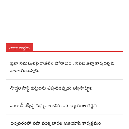
తాజా వార్తలు
ప్రజా సమస్యలపై రాజీలేని పోరాటం.. సిపిఐ జిల్లా కార్యదర్శి పి.
నారాయణస్వామి
గొడ్డలి పార్టీ కుట్రలను ఎప్పటికప్పుడు తిప్పికొట్టాలి
మెగా డీఎస్సీపై దుష్ప్రచారానికి ఉపాధ్యాయుల గర్జన
ధర్మవరంలో నషా ముక్త్ భారత్ అభియాన్ కార్యక్రమం