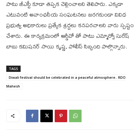
పాటు జీఎస్టీ కూడా తప్పక చెల్లించాలని తెలిపారు. ఎక్కడా
ఎటువంటి అవాంఛనీయ సంఘటనలు జరగకుండా వివిధ
ప్రభుత్వ అధికారులు ప్రత్యేక శ్రద్ధలు కనపరచాలని వారు స్పష్టం
చేశారు. ఈ కార్యక్రమంలో ఆర్డీవో తో పాటు ఎమ్మార్వో సురేష్
బాబు కమిషనర్ సాయి కృష్ణ, పోలీస్ సిబ్బంది పాల్గొన్నారు.
TAGS
Diwali festival should be celebrated in a peaceful atmosphere.. RDO
Mahesh