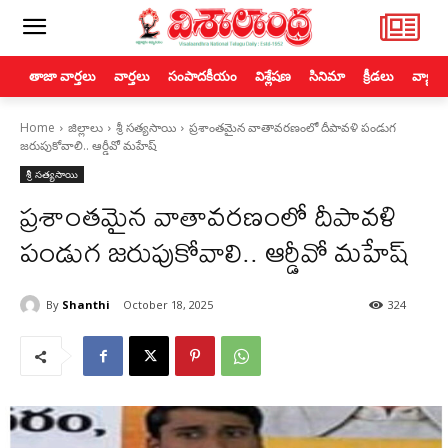
తాజా వార్తలు
వార్తలు
సంపాదకీయం
విశ్లేషణ
సినిమా
క్రీడలు
వ్యాపా
Home
జిల్లాలు
శ్రీ సత్యసాయి
ప్రశాంతమైన వాతావరణంలో దీపావళి పండుగ
జరుపుకోవాలి.. ఆర్డీవో మహేష్
శ్రీ సత్యసాయి
ప్రశాంతమైన వాతావరణంలో దీపావళి
పండుగ జరుపుకోవాలి.. ఆర్డీవో మహేష్
By
Shanthi
October 18, 2025
324