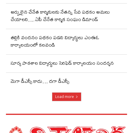
అర్హులైన చేనేత కార్మికులకు నేతన్న సేవ పథకం అమలు
చేయాలని….ఏపీ చేనేత కార్మిక సంఘం డిమాండ్
తల్లికి వందనం పథకం పడని విద్యార్థులు ఎంఈఓ
కార్యాలయంలో కలవండి
సూర్య పాఠశాల విద్యార్థులు సెరిఫెడ్ కార్యాలయం సందర్శన
మెగా డీఎస్సీ కాదు… దగా డీఎస్సీ
Load more