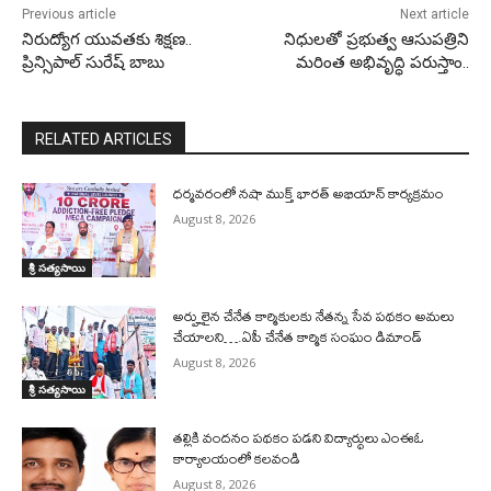
Previous article
Next article
నిరుద్యోగ యువతకు శిక్షణ..
నిధులతో ప్రభుత్వ ఆసుపత్రిని
ప్రిన్సిపాల్ సురేష్ బాబు
మరింత అభివృద్ధి పరుస్తాం..
RELATED ARTICLES
ధర్మవరంలో నషా ముక్త్ భారత్ అభియాన్ కార్యక్రమం
August 8, 2026
శ్రీ సత్యసాయి
అర్హులైన చేనేత కార్మికులకు నేతన్న సేవ పథకం అమలు
చేయాలని….ఏపీ చేనేత కార్మిక సంఘం డిమాండ్
August 8, 2026
శ్రీ సత్యసాయి
తల్లికి వందనం పథకం పడని విద్యార్థులు ఎంఈఓ
కార్యాలయంలో కలవండి
August 8, 2026