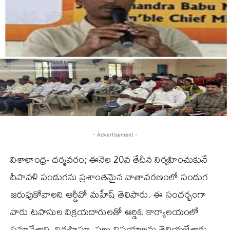
- Advertisement -
విశాలాంధ్ర- ధర్మవరం; ఈనెల 20వ తేదీన నిర్వహించుకునే
దీపావళి పండుగను ప్రశాంతమైన వాతావరణంలో పండుగ
జరుపుకోవాలని ఆర్డీవో మహేష్ తెలిపారు. ఈ సందర్భంగా
వారు టపాసుల విక్రయదారులతో ఆర్డిఓ కార్యాలయంలో
సమావేశాన్ని నిర్వహిస్తూ, పలు విషయాలను తెలియజేశారు.