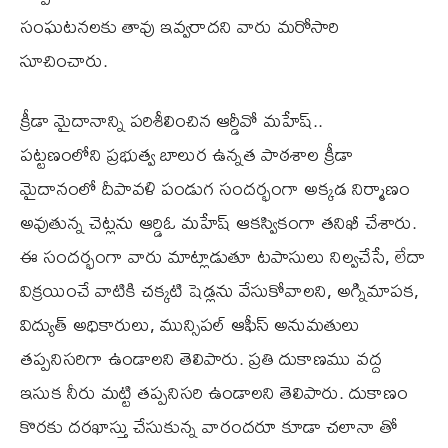
సంఘటనలకు తావు ఇవ్వరాదని వారు మరోసారి
సూచించారు.
క్రీడా మైదానాన్ని పరిశీలించిన ఆర్డీవో మహేష్..
పట్టణంలోని ప్రభుత్వ బాలుర ఉన్నత పాఠశాల క్రీడా
మైదానంలో దీపావళి పండుగ సందర్భంగా అక్కడ నిర్మాణం
అవుతున్న చెట్లను ఆర్డిఓ మహేష్ ఆకస్వికంగా తనిఖీ చేశారు.
ఈ సందర్భంగా వారు మాట్లాడుతూ టపాసులు నిల్వచేసే, లేదా
విక్రయించే వాటికి చక్కటి షెడ్లను వేసుకోవాలని, అగ్నిమాపక,
విద్యుత్ అధికారులు, మున్సిపల్ ఆఫీస్ అనుమతులు
తప్పనిసరిగా ఉండాలని తెలిపారు. ప్రతి దుకాణము వద్ద
ఇసుక నీరు మట్టి తప్పనిసరి ఉండాలని తెలిపారు. దుకాణం
కొరకు దరఖాస్తు చేసుకున్న వారందరూ కూడా చలానా తో