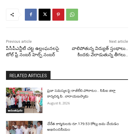
Previous article
Next article
పీసీపీఎన్డీటీ చట్ట ఉల్లంఘనలపై
వాలిపోతున్న విద్యుత్ స్తంభాలు…
టోల్ ఫ్రీ నంబర్ హెల్ప్ నంబర్
కిందకు వేలాడుతున్న తీగలు…
RELATED ARTICLES
ప్రజా సమస్యలపై రాజీలేని పోరాటం.. సిపిఐ జిల్లా
కార్యదర్శి పి. నారాయణస్వామి
August 8, 2026
అనంతపురం
చేనేత కార్మికులకు రూ.179.53 కోట్లు జమ చేయడం
అభినందనీయం