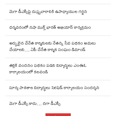
మెగా డీఎస్సీపై దుష్ప్రచారానికి ఉపాధ్యాయుల గర్జన
ధర్మవరంలో నషా ముక్త్ భారత్ అభియాన్ కార్యక్రమం
అర్హులైన చేనేత కార్మికులకు నేతన్న సేవ పథకం అమలు
చేయాలని….ఏపీ చేనేత కార్మిక సంఘం డిమాండ్
తల్లికి వందనం పథకం పడని విద్యార్థులు ఎంఈఓ
కార్యాలయంలో కలవండి
సూర్య పాఠశాల విద్యార్థులు సెరిఫెడ్ కార్యాలయం సందర్శన
మెగా డీఎస్సీ కాదు… దగా డీఎస్సీ