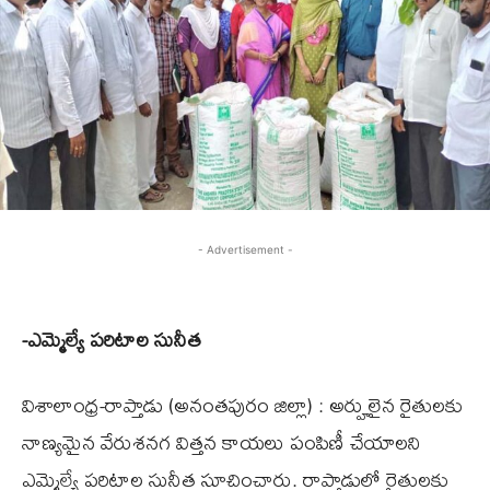
- Advertisement -
-ఎమ్మెల్యే పరిటాల సునీత
​విశాలాంధ్ర-రాప్తాడు (అనంతపురం జిల్లా) : అర్హులైన రైతులకు
నాణ్యమైన వేరుశనగ విత్తన కాయలు పంపిణీ చేయాలని
ఎమ్మెల్యే పరిటాల సునీత సూచించారు. రాప్తాడులో రైతులకు