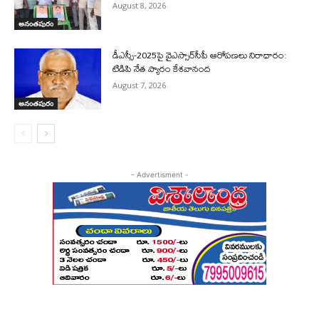
August 8, 2026
అనంతపురం
డీఎస్సీ-2025పై వైఎస్సార్‌సీపీ ఆరోపణలు నిరాధారం:
టిడిపి నేత ప్యారం కేశవానంద
August 7, 2026
అనంతపురం
- Advertisment -