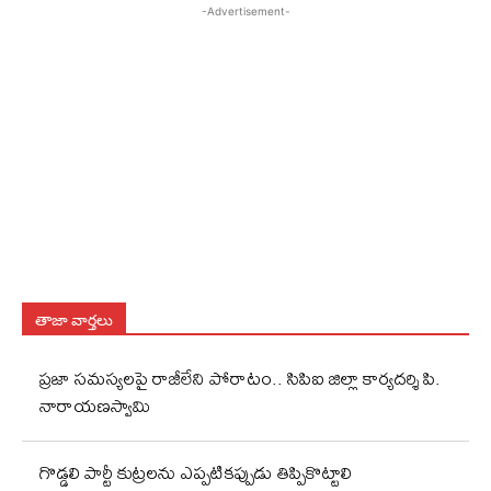
-Advertisement-
తాజా వార్తలు
ప్రజా సమస్యలపై రాజీలేని పోరాటం.. సిపిఐ జిల్లా కార్యదర్శి పి.
నారాయణస్వామి
గొడ్డలి పార్టీ కుట్రలను ఎప్పటికప్పుడు తిప్పికొట్టాలి