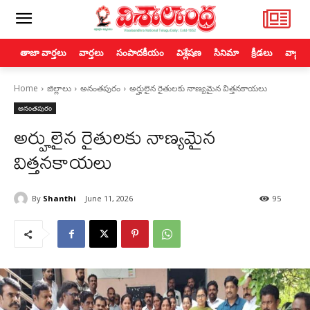
తాజా వార్తలు
వార్తలు
సంపాదకీయం
విశ్లేషణ
సినిమా
క్రీడలు
వ్యాపా
Home
జిల్లాలు
అనంతపురం
అర్హులైన రైతులకు నాణ్యమైన విత్తనకాయలు
అనంతపురం
అర్హులైన రైతులకు నాణ్యమైన
విత్తనకాయలు
By
Shanthi
June 11, 2026
95