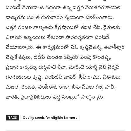
పంపిణీ చేయడానికి సిద్ధంగా ఉన్న విత్తన వేరుశనగ కాయల
నాణ్యతను సునీత గురువారం స్వయంగా పరిశీలించారు.
విత్తన గింజల నాణ్యతను క్షేత్రస్థాయిలో తనిఖీ చేసి, రైతులకు
ఎలాంటి ఇబ్బందులు లేకుండా పారదర్శకంగా పంపిణీ
చేయాలన్నారు. ఈ కార్యక్రమంలో ఏఓ కృష్ణచైతన్య, తహశీల్దార్
చెన్నకేశవులు, టీడీపీ మండల కన్వీనర్ పంపు కొండప్ప,
ప్రధాన కార్యదర్శి దగ్గుపాటి శీనా, మార్కెట్ యార్డ్ వైస్ చైర్మన్
గంగలకుంట కృష్ణ, ఎంపీటీసీ జాఫర్, సీసీ రాము, ఏఈఓలు
సుజిత, రంజిత, ఎంపీఈఓ రాజు, వీహెచ్ఎలు గిరి, సోనీ,
భారతి, ప్రజాప్రతినిధులు పెద్ద సంఖ్యలో పాల్గొన్నారు.
TAGS
Quality seeds for eligible farmers