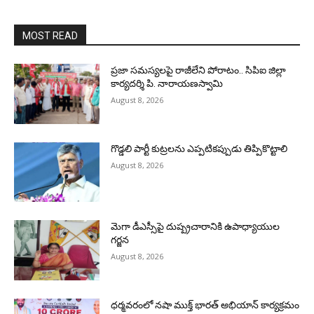
MOST READ
ప్రజా సమస్యలపై రాజీలేని పోరాటం.. సిపిఐ జిల్లా
కార్యదర్శి పి. నారాయణస్వామి
August 8, 2026
గొడ్డలి పార్టీ కుట్రలను ఎప్పటికప్పుడు తిప్పికొట్టాలి
August 8, 2026
మెగా డీఎస్సీపై దుష్ప్రచారానికి ఉపాధ్యాయుల
గర్జన
August 8, 2026
ధర్మవరంలో నషా ముక్త్ భారత్ అభియాన్ కార్యక్రమం