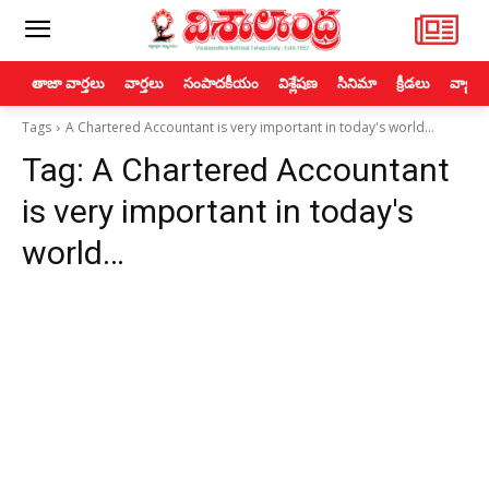
తాజా వార్తలు
వార్తలు
సంపాదకీయం
విశ్లేషణ
సినిమా
క్రీడలు
వ్యాపా
Tags
A Chartered Accountant is very important in today's world…
Tag:
A Chartered Accountant
is very important in today's
world…