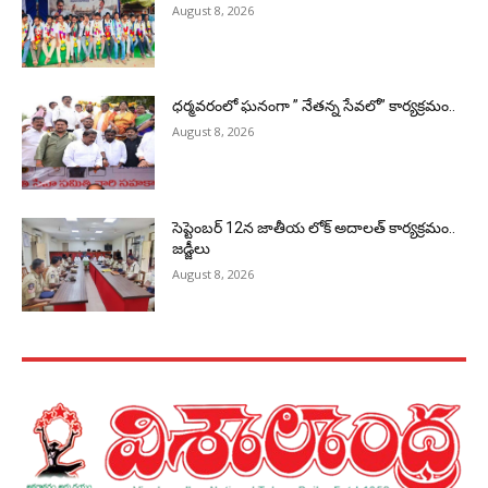
August 8, 2026
ధర్మవరంలో ఘనంగా ” నేతన్న సేవలో” కార్యక్రమం..
August 8, 2026
సెప్టెంబర్ 12న జాతీయ లోక్ అదాలత్ కార్యక్రమం..
జడ్జీలు
August 8, 2026