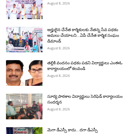
August 8, 2026
అర్హులైన చేనేత కార్మికులకు నేతన్న సేవ పథకం
అమలు చేయాలని….ఏపీ చేనేత కార్మిక సంఘం
డిమాండ్
August 8, 2026
తల్లికి వందనం పథకం పడని విద్యార్థులు ఎంఈఓ
కార్యాలయంలో కలవండి
August 8, 2026
సూర్య పాఠశాల విద్యార్థులు సెరిఫెడ్ కార్యాలయం
సందర్శన
August 8, 2026
మెగా డీఎస్సీ కాదు… దగా డీఎస్సీ