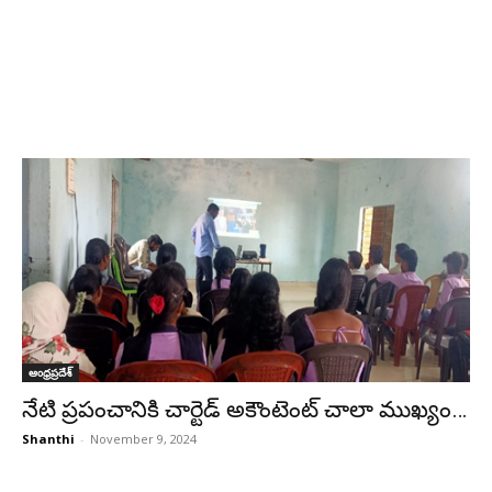
ఆంధ్రప్రదేశ్
నేటి ప్రపంచానికి చార్టెడ్ అకౌంటెంట్ చాలా ముఖ్యం…
Shanthi
-
November 9, 2024