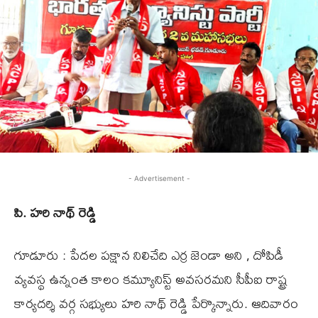
- Advertisement -
పి. హరి నాథ్ రెడ్డి
గూడూరు : పేదల పక్షాన నిలిచేది ఎర్ర జెండా అని , దోపిడీ
వ్యవస్థ ఉన్నంత కాలం కమ్యూనిస్ట్ అవసరమని సీపీఐ రాష్ట్ర
కార్యదర్శి వర్గ సభ్యులు హరి నాథ్ రెడ్డి పేర్కొన్నారు. ఆదివారం