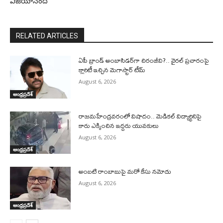
విజయానంద్
RELATED ARTICLES
ఏపీ బ్రాండ్ అంబాసిడర్‌గా చిరంజీవి?.. వైరల్ ప్రచారంపై
క్లారిటీ ఇచ్చిన మెగాస్టార్ టీమ్
August 6, 2026
ఆంధ్రప్రదేశ్
రాజమహేంద్రవరంలో విషాదం.. మెడికల్ విద్యార్థినిపై
కారు ఎక్కించిన ఇద్దరు యువకులు
August 6, 2026
ఆంధ్రప్రదేశ్
అంబటి రాంబాబుపై మరో కేసు నమోదు
August 6, 2026
ఆంధ్రప్రదేశ్