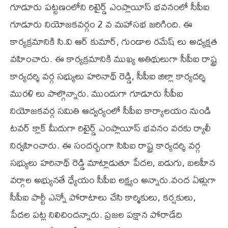
గూడూరు పట్టణంలోని రిటైర్డ్ ఎంప్లాయీస్ భవనంలో సీపీఐ
గూడూరు నియోజకవర్గం 2 వ మహాసభ జరిగింది. ఈ
కార్యక్రమానికి సి.వి ఆర్ కుమార్, గుండాల రమేష్ లు అధ్యక్షత
వహించారు. ఈ కార్యక్రమానికి ముఖ్య అతిథులుగా సీపీఐ రాష్ట్ర
కార్యదర్శి వర్గ సభ్యులు హరినాథ్ రెడ్డి, సీపీఐ జిల్లా కార్యదర్శి
మురళి లు పాల్గొన్నారు. ముందుగా గూడూరు సీపీఐ
నియోజకవర్గ సమితి ఆద్వర్యంలో సీపీఐ కార్యాలయం నుండి
టవర్ క్లాక్ మీదుగా రిటైర్డ్ ఎంప్లాయీస్ భవనం వరకు ర్యాలీ
నిర్వహించారు. ఈ సందర్భంగా సిపిఐ రాష్ట్ర కార్యదర్శి వర్గ
సభ్యులు హరినాథ్ రెడ్డి మాట్లాడుతూ పేదల, బడుగు, బలహీన
వర్గాల అభ్యునతే ధ్యేయం సీపీఐ లక్ష్యం అన్నారు.వంద ఏళ్లుగా
సీపీఐ పార్టీ ఎన్నో పోరాటాలు చేసి కార్మికులు, కర్షకులు,
పేదల పట్ల నిలిచిందన్నారు. ప్రజల పక్షాన పోరాడేది