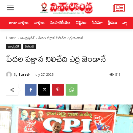
తాజా వార్తలు
వార్తలు
సంపాదకీయం
విశ్లేషణ
సినిమా
క్రీడలు
వ్యాపా
Home
ఆంధ్రప్రదేశ్
పేదల పక్షాన నిలిచేది ఎర్ర జెండానే
ఆంధ్రప్రదేశ్
తిరుపతి
పేదల పక్షాన నిలిచేది ఎర్ర జెండానే
By
Suresh
July 27, 2025
518