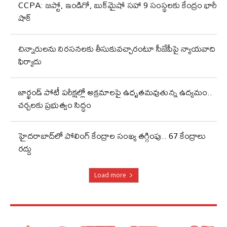
CCPA: జప్టో, ఇండిగో, బుక్‌మైషో సహా 9 సంస్థలకు కేంద్రం భారీ
షాక్
చిన్నారులను నిరసనలకు తీసుకువచ్చారంటూ సీజేపీపై న్యాయవాది
ఫిర్యాదు
జార్ఖండ్‌ పోటీ పరీక్షల్లో అక్రమాలపై ఉధృతమవుతున్న ఉద్యమం..
చర్చలకు ప్రభుత్వం సిద్ధం
హైదరాబాద్‌లో పోలింగ్‌ కేంద్రాల సంఖ్య తగ్గింపు.. 67 కేంద్రాలు
రద్దు
Load more