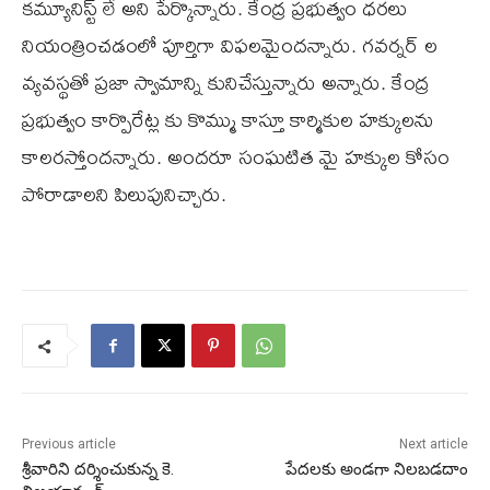
కమ్యూనిస్ట్ లే అని పేర్కొన్నారు. కేంద్ర ప్రభుత్వం ధరలు
నియంత్రించడంలో పూర్తిగా విఫలమైందన్నారు. గవర్నర్ ల
వ్యవస్థతో ప్రజా స్వామాన్ని కునిచేస్తున్నారు అన్నారు. కేంద్ర
ప్రభుత్వం కార్పొరేట్ల కు కొమ్ము కాస్తూ కార్మికుల హక్కులను
కాలరస్తోందన్నారు. అందరూ సంఘటిత మై హక్కుల కోసం
పోరాడాలని పిలుపునిచ్చారు.
Previous article
Next article
శ్రీవారిని దర్శించుకున్న కె.
పేదలకు అండగా నిలబడదాం